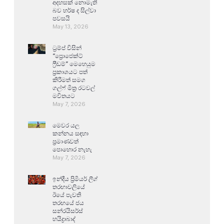
අදහසක් නොමැති
බව හර්ෂ ද සිල්වා
පවසයි
May 13, 2026
ට්‍රම්ප් විසින්
“ප්‍රොජෙක්ට්
ෆ්‍රීඩම්” මෙහෙයුම
ප්‍රකාශයට පත්
කිරීමත් සමග
ගල්ෆ් මිත්‍ර රටවල්
මවිතයට
May 7, 2026
මෙවර යල
කන්නය සඳහා
ප්‍රමාණවත්
පොහොර නැහැ
May 7, 2026
ඉන්දීය ප්‍රිමියර් ලීග්
තරඟාවලියේ
ඊයේ පැවති
තරඟයේ ජය
සන්රයිසර්ස්
හයිද්‍රාබාද්