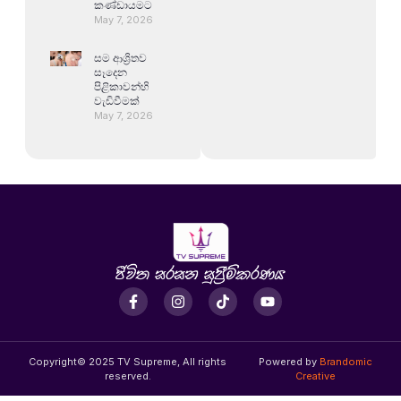
කණ්ඩායමට
May 7, 2026
සම ආශ්‍රිතව
සෑදෙන
පිළිකාවන්හි
වැඩිවීමක්
May 7, 2026
Copyright© 2025 TV Supreme, All rights
Powered by
Brandomic
reserved.
Creative