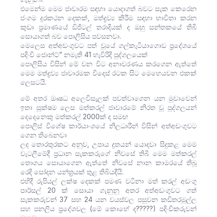
එමෙන්ම මෙම ජාවාරම සඳහා යොදාගත් බවට සැක කෙරෙන
ජංගම දුරකථන දෙකක්, මත්ද්‍රව්‍ය කිරීම සඳහා භාවිතා කරන
කුඩා ප්‍රමාණයේ ඩිජිටල් තරාදියක් ද ඔහු සන්තකයේ තිබී
සොයාගත් බව පොලිසිය පවසනවා.
මෙලෙස අත්අඩංගුවට පත් වූයේ ගල්කැටියාගොඩ ප්‍රදේශයේ
පදිංචි ජොන්ට්” නමැති 41 හැවිරිදි පුද්ගලයෙක්
පොලිසිය විසින් මේ වන විට අනාවරණය කරගෙන ඇත්තේ
මෙම මත්ද්‍රව්‍ය ජාවාරමක විදෙස් රටක සිට මෙහෙයවන එකක්
ලෙසටයි.
මේ අතර ඖෂධ අලෙවිසැලක් පවත්වාගෙන යන මුවාවෙන්
ඉතා සූක්ෂම ලෙස මත්කරල් ජාවාරමේ නිරත වූ පුද්ගලයන්
දෙදෙනෙකු මත්කරල් 2000ක් ද සමඟ
පොලිස් විශේෂ කාර්යාංශයේ නිලධාරීන් විසින් අත්අඩංගුවට
ගෙන තිබෙනවා
ලද තොරතුරකට අනුව, උපාය දූතයන් යොදවා සිදුකළ මෙම
වැටලීමේදී ප්‍රධාන සැකකරුගේ නිවසේ තිබී මෙම මත්කරල්
තොගය සොයාගෙන ඇත්තේ නිවසේ නාන කාමරයේ තිබූ
රෙදි සෝදන යන්ත්‍රයක් තුළ තිබියදීයි.
එහිදී රුපියල් ලක්ෂ දෙකක් පමණ වටිනා මත් කරල් අඩංගු
පාර්සල් 20 ක් සොයා ගැනුනු අතර අත්අඩංගුවට ගත්
සැකකරුවන් 37 සහ 24 යන වයස්වල පසුවන කඩිතරමුල්ල
සහ පනලිය ප්‍රදේශවල (මේ කොහේ ද?????) පදිංචිකරුවන්