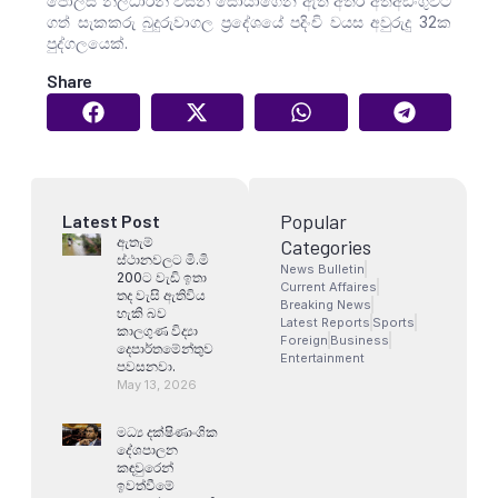
පොලිස් නිලධාරීන් විසින් සොයාගෙන ඇති අතර අත්අඩංගුවට
ගත් සැකකරු බුදුරුවාගල ප්‍රදේශයේ පදිංචි වයස අවුරුදු 32ක
පුද්ගලයෙක්.
Share
Popular
Latest Post
ඇතැම්
Categories
ස්ථානවලට මි.මි
News Bulletin
200ට වැඩි ඉතා
Current Affaires
තද වැසි ඇතිවිය
Breaking News
හැකි බව
Latest Reports
Sports
කාලගුණ විද්‍යා
Foreign
Business
දෙපාර්තමේන්තුව
Entertainment
පවසනවා.
May 13, 2026
මධ්‍ය දක්ෂිණාංශික
දේශපාලන
කඳවුරෙන්
ඉවත්වීමේ