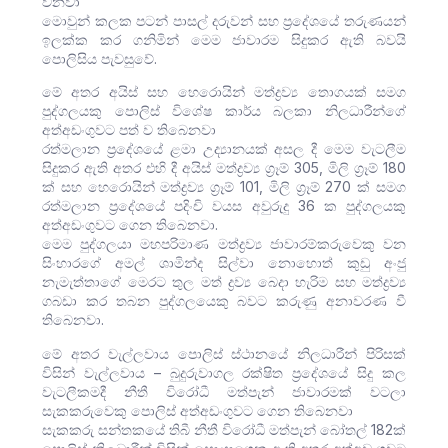
වනවා
මොවුන් කලක පටන් පාසල් දරුවන් සහ ප්‍රදේශයේ තරුණයන්
ඉලක්ක කර ගනිමින් මෙම ජාවාරම සිදුකර ඇති බවයි
පොලිසිය පැවසුවේ.
මේ අතර අයිස් සහ හෙරොයින් මත්ද්‍රව්‍ය තොගයක් සමග
පුද්ගලයකු පොලිස් විශේෂ කාර්ය බලකා නිලධාරීන්ගේ
අත්අඩංගුවට පත් ව තිබෙනවා
රත්මලාන ප්‍රදේශයේ ළමා උද්‍යානයක් අසල දී මෙම වැටලීම
සිදුකර ඇති අතර එහි දී අයිස් මත්ද්‍රව්‍ය ග්‍රෑම් 305, මිලි ග්‍රෑම් 180
ක් සහ හෙරොයින් මත්ද්‍රව්‍ය ග්‍රෑම් 101, මිලි ග්‍රෑම් 270 ක් සමග
රත්මලාන ප්‍රදේශයේ පදිංචි වයස අවුරුදු 36 ක පුද්ගලයකු
අත්අඩංගුවට ගෙන තිබෙනවා.
මෙම පුද්ගලයා මහපරිමාණ මත්ද්‍රව්‍ය ජාවාරම්කරුවෙකු වන
සිංහාරගේ අමල් ශාමින්ද සිල්වා නොහොත් කුඩු අංජු
නැමැත්තාගේ මෙරට තුල මත් ද්‍රව්‍ය බෙදා හැරිම සහ මත්ද්‍රව්‍ය
ගබඩා කර තබන පුද්ගලයෙකු බවට කරුණු අනාවරණ වී
තිබෙනවා.
මේ අතර වැල්ලවාය පොලිස් ස්ථානයේ නිලධාරීන් පිරිසක්
විසින් වැල්ලවාය – බුදුරුවාගල රක්ෂිත ප්‍රදේශයේ සිදු කල
වැටලීකමදී නීතී විරෝධී මත්පැන් ජාවාරමක් වටලා
සැකකරුවෙකු පොලිස් අත්අඩංගුවට ගෙන තිබෙනවා
සැකකරු සන්තකයේ තිබී නීතී විරෝධී මත්පැන් බෝතල් 182ක්