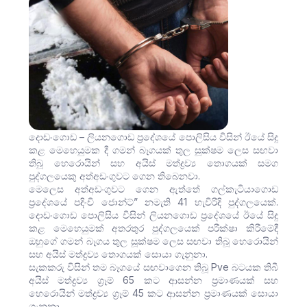
දොඩංගොඩ – ලියනගොඩ ප්‍රදේශයේ පොලිසිය විසින් ඊයේ සිදු
කළ මෙහෙයුමක දී ගමන් බෑගයක් තුල සූක්ෂම ලෙස සඟවා
තිබූ හෙරොයින් සහ අයිස් මත්ද්‍රව්‍ය තොගයක් සමග
පුද්ගලයෙකු අත්අඩංගුවට ගෙන තිබෙනවා.
මෙලෙස අත්අඩංගුවට ගෙන ඇත්තේ ගල්කැටියාගොඩ
ප්‍රදේශයේ පදිංචි ජොන්ට්” නමැති 41 හැවිරිදි පුද්ගලයෙක්.
දොඩංගොඩ පොලිසිය විසින් ලියනගොඩ ප්‍රදේශයේ ඊයේ සිදු
කළ මෙහෙයුමක් අතරතුර පුද්ගලයෙක් පරීක්ෂා කිරීමේදී
ඔහුගේ ගමන් බෑගය තුල සූක්ෂම ලෙස සඟවා තිබූ හෙරොයින්
සහ අයිස් මත්ද්‍රව්‍ය තොගයක් සොයා ගැනුනා.
සැකකරු විසින් තම බෑගයේ සඟවාගෙන තිබූ Pve බටයක තිබී
අයිස් මත්ද්‍රව්‍ය ග්‍රෑම් 65 කට ආසන්න ප්‍රමාණයක් සහ
හෙරොයින් මත්ද්‍රව්‍ය ග්‍රෑම් 45 කට ආසන්න ප්‍රමාණයක් සොයා
ගැනුනා.