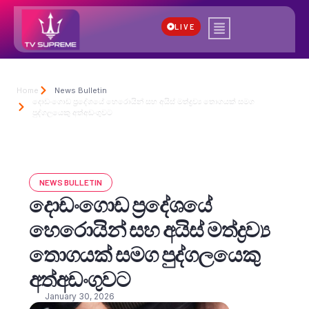
LIVE
Home
News Bulletin
දොඩංගොඩ ප්‍රදේශයේ හෙරොයින් සහ අයිස් මත්ද්‍රව්‍ය තොගයක් සමග
පුද්ගලයෙකු අත්අඩංගුවට
NEWS BULLETIN
දොඩංගොඩ ප්‍රදේශයේ
හෙරොයින් සහ අයිස් මත්ද්‍රව්‍ය
තොගයක් සමග පුද්ගලයෙකු
අත්අඩංගුවට
January 30, 2026