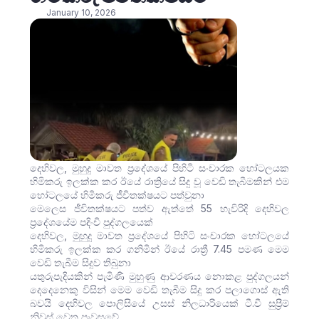
January 10, 2026
දෙහිවල, මුහුදු මාවත ප්‍රදේශයේ පිහිටි සංචාරක හෝටලයක
හිමිකරු ඉලක්ක කර ඊයේ රාත්‍රියේ සිදු වූ වෙඩි තැබීමකින් එම
හෝටලයේ හිමිකරු ජීවිතක්ෂයට පත්වුනා
මෙලෙස ජීවිතක්ෂයට පත්ව ඇත්තේ 55 හැවිරිදි දෙහිවල
ප්‍රදේශයේම පදිංචි පුද්ගලයෙක්
දෙහිවල, මුහුදු මාවත ප්‍රදේශයේ පිහිටි සංචාරක හෝටලයේ
හිමිකරු ඉලක්ක කර ගනිමින් ඊයේ රාත්‍රී 7.45 පමණ මෙම
වෙඩි තැබීම සිදුව තිබුනා
යතුරුපැදියකින් පැමිණි මුහුණු ආවරණය නොකළ පුද්ගලයන්
දෙදෙනෙකු විසින් මෙම වෙඩි තැබීම සිදු කර පලාගොස් ඇති
බවයි දෙහිවල පොලිසියේ උසස් නිලධාරියෙක් ටී.වී සුප්‍රීම්
නිවුස් වෙත පැවසුවේ