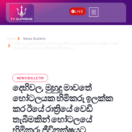
LIVE
Home
News Bulletin
දෙහිවල, මුහුදු මාවතේ හෝටලයක හිමිකරු ඉලක්ක කර ඊයේ රාත්‍රියේ වෙඩි
තැබීමකින් හෝටලයේ හිමිකරු ජීවිතක්ෂයට
NEWS BULLETIN
දෙහිවල, මුහුදු මාවතේ
හෝටලයක හිමිකරු ඉලක්ක
කර ඊයේ රාත්‍රියේ වෙඩි
තැබීමකින් හෝටලයේ
හිමිකරු ජීවිතක්ෂයට