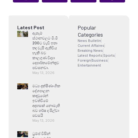
Popular
Latest Post
ඇතැම්
Categories
ස්ථානවලට මි.මි
News Bulletin
200ට වැඩි ඉතා
Current Affaires
තද වැසි ඇතිවිය
Breaking News
හැකි බව
Latest Reports
Sports
කාලගුණ විද්‍යා
Foreign
Business
දෙපාර්තමේන්තුව
Entertainment
පවසනවා.
May 13, 2026
මධ්‍ය දක්ෂිණාංශික
දේශපාලන
කඳවුරෙන්
ඉවත්වීමේ
අදහසක් නොමැති
බව හර්ෂ ද සිල්වා
පවසයි
May 13, 2026
ට්‍රම්ප් විසින්