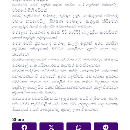
එමෙන්ම වෙඩි තැබීම සඳහා භාවිත කර ඇත්තේ පිස්තෝල
වර්ගයේ ගිනි අවියක්
වෙඩි තැබීමෙන් බරපතල තුවාල ලැබූ හෝටලයේ හිමිකරු
වහාම කළුබෝවිල ශික්ෂණ රෝහලට ඇතුළත් කිරීමෙන්
අනතුරුව ඊයේ රාත්‍රියේම ජීවිතක්ෂයට පත්වුනා
මෙලෙස මියගොස් ඇත්තේ 55 හැවිරිදි බාලසූරිය ආරච්චිගේ
සනත් නැමැති පුද්ගලයෙක්
මෙම වෙඩි ප්‍රහාරය ද පාතාල කල්ලි දෙකක් අතර පවතින
ගැටුමක ප්‍රතිඵලයක් බවටයි පොලිසිය දැනට සැක පළ
කරන්නේ
මියගිය පුද්ගලයාගේ දේහය මේ වන විට කළුබෝවිල ශික්ෂණ
රෝහලේ මෘත ශරීරාගාරයේ තැන්පත් කර තිබෙනවා
වෙඩික්කරුවන් සම්බන්ධයෙන් කිසිදු තොරතුරක් මෙතෙක්
අනාවරණය වී නොමැති අතර ගල්කිස්ස කොට්ඨාස අපරාධ
විමර්ශන කාර්යාංශය, පොලිස් විශේෂ කාර්ය බලකාය සහ
දෙහිවල පොලිසිය එක්ව සිද්ධිය සම්බන්ධයෙන් පුළුල් විමර්ශන
ක්‍රියාත්මක කර තිබෙනවා.
මෙය මෙම වසරේ සිදු කරන ලද දෙවන වෙඩි තැබීම වන අතර,
එම වෙඩි තැබීම්වලින් මේ වන විට පුද්ගලයන් දෙදෙනෙකු
මියගොස් තවත් දෙදෙනෙකු තුවාල ලබා තිබෙනවා
Share