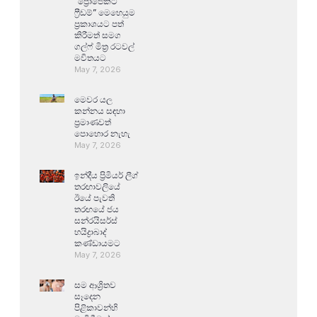
“ප්‍රොජෙක්ට්
ෆ්‍රීඩම්” මෙහෙයුම
ප්‍රකාශයට පත්
කිරීමත් සමග
ගල්ෆ් මිත්‍ර රටවල්
මවිතයට
May 7, 2026
මෙවර යල
කන්නය සඳහා
ප්‍රමාණවත්
පොහොර නැහැ
May 7, 2026
ඉන්දීය ප්‍රිමියර් ලීග්
තරඟාවලියේ
ඊයේ පැවති
තරඟයේ ජය
සන්රයිසර්ස්
හයිද්‍රාබාද්
කණ්ඩායමට
May 7, 2026
සම ආශ්‍රිතව
සෑදෙන
පිළිකාවන්හි