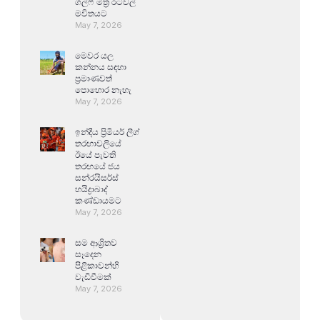
ගල්ෆ් මිත්‍ර රටවල්
මවිතයට
May 7, 2026
මෙවර යල
කන්නය සඳහා
ප්‍රමාණවත්
පොහොර නැහැ
May 7, 2026
ඉන්දීය ප්‍රිමියර් ලීග්
තරඟාවලියේ
ඊයේ පැවති
තරඟයේ ජය
සන්රයිසර්ස්
හයිද්‍රාබාද්
කණ්ඩායමට
May 7, 2026
සම ආශ්‍රිතව
සෑදෙන
පිළිකාවන්හි
වැඩිවීමක්
May 7, 2026