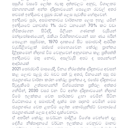
පසුගිය වසරේ ලෝක බැංකු දත්තවලට අනුව, විශාලතම
ජනගහනයක් අන්ත දරිද්‍රතාවයෙන් පෙළෙන රටවල් අතර
තවමත් ඉන්දියාව ද ප්‍රමුඛ රටක් ලෙස පැවතීම හේතුවෙන්.
ඉන්දියාව පුරා, අසමානතාවය වාර්තාගත ලෙස ඉහළ යමින්
ඉන්දියාවේ ධනවත්ම 1% රටේ ධනයෙන් 70% කට වඩා
හිමිකරගෙන සිටිද්දී, මිලියන ගණනක් වැසියන්
මන්දපෝෂණයෙන්, රැකියා විරහිතභාවයෙන් සහ ණය බරින්
පෙළෙන පසුබිමක, 1970 දශකයේ සිට සමාජවාදී ආර්ථික
වැඩපිළිවෙළක් ඔස්සේ මෙහෙයවෙන කේරළ ප්‍රාන්තය
දිළිඳුකමෙන් නිදහස් වීම වෙනුවෙන් අනුගමනය කළ ප්‍රතිපත්ති
ඉන්දියාවට මතු නොව, අසල්වැසි අපට ද සපයන්නේ
ආදර්ශයක්
2021 පෙබරවාරි මාසයේදී, චීනය නිරපේක්ෂ දරිද්‍රතාවය අවසන්
කළ ලොව පළමු රට බවට පත් වූ අතර, චීනයෙන් පසු එම
ජයග්‍රහණය වාර්තා කරන කේරළ ප්‍රාන්තය ද, එසේම දරිද්‍රතාවය
පිටුදැකීමේ උත්සාහයන්හි විශ්මයජනක ප්‍රතිඵල අත්කර
ගනිමින්, 2030 වසර වන විට අන්ත දරිද්‍රතාවයෙන් නිදහස්
වීමේ ඉලක්කය වෙත සාර්ථකව ළඟා වෙමින් සිටින
වියට්නාමය ද සමාජවාදී දැක්ම මත පදනම් වෙමින් මෙම
ජයග්‍රහණය වෙත ළඟවීම ලෝක කොම්යුනිස්ට් ව්‍යාපාරයේ
ජයග්‍රහණයක් ලෙස ද අර්ථ දැක්වෙනවා.
ඒ් අතරින් කේරළ සංවර්ධන මාදිලිය විශේෂ වෙන්නේ දළ
දේශීය නිෂ්පාදනයේ වර්ධන ඉලක්කය වෙනුවට මානව