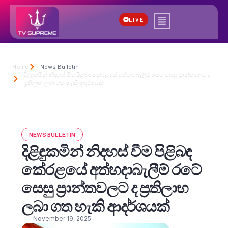
LIVE
Home
News Bulletin
දිළිඳුකමින් නිදහස් වීම පිළිබඳ කේරළයේ අත්හදාබැලීම් රටේ සෙසු ප්‍රාන්තවලට ද
ප්‍රතිලාභ ලබා ගත හැකි ආදර්ශයක්
NEWS BULLETIN
දිළිඳුකමින් නිදහස් වීම පිළිබඳ
කේරළයේ අත්හදාබැලීම් රටේ
සෙසු ප්‍රාන්තවලට ද ප්‍රතිලාභ
ලබා ගත හැකි ආදර්ශයක්
November 19, 2025