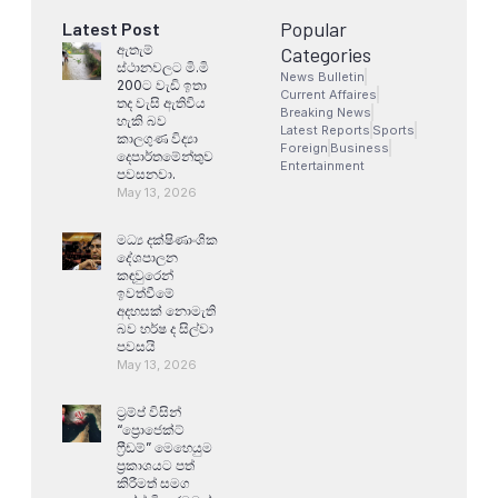
Popular
Latest Post
ඇතැම්
Categories
ස්ථානවලට මි.මි
News Bulletin
200ට වැඩි ඉතා
Current Affaires
තද වැසි ඇතිවිය
Breaking News
හැකි බව
Latest Reports
Sports
කාලගුණ විද්‍යා
Foreign
Business
දෙපාර්තමේන්තුව
Entertainment
පවසනවා.
May 13, 2026
මධ්‍ය දක්ෂිණාංශික
දේශපාලන
කඳවුරෙන්
ඉවත්වීමේ
අදහසක් නොමැති
බව හර්ෂ ද සිල්වා
පවසයි
May 13, 2026
ට්‍රම්ප් විසින්
“ප්‍රොජෙක්ට්
ෆ්‍රීඩම්” මෙහෙයුම
ප්‍රකාශයට පත්
කිරීමත් සමග