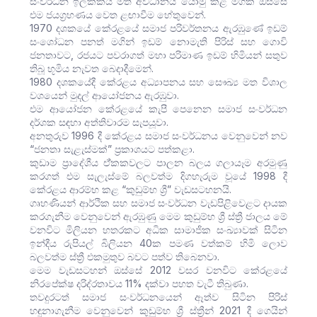
සංවර්ධන ඉලක්කය මත අවධානය යොමු කළ මගක් ඔස්සේ
එම ජයග්‍රහණය වෙත ළඟාවීම හේතුවෙන්.
1970 දශකයේ කේරළයේ සමාජ පරිවර්තනය ඇරඹුණේ ඉඩම්
සංශෝධන පනත් මගින් ඉඩම් නොමැති පිරිස් සහ ගොවි
ජනතාවට, රජයට පවරාගත් මහා පරිමාණ ඉඩම් හිමියන් සතුව
තිබූ භූමිය නැවත බෙදාදීමෙන්.
1980 දශකයේදී කේරළය අධ්‍යාපනය සහ සෞඛ්‍ය මත විශාල
වශයෙන් මුදල් ආයෝජනය ඇරඹුවා.
එම ආයෝජන කේරළයේ කැපී පෙනෙන සමාජ සංවර්ධන
දර්ශක සඳහා අත්තිවාරම සැපයූවා.
අනතුරුව 1996 දී කේරළය සමාජ සංවර්ධනය වෙනුවෙන් නව
“ජනතා සැළැස්මක්” ප්‍රකාශයට පත්කළා.
කුඩාම ප්‍රාදේශීය ඒ්කකවලට පාලන බලය ගලායෑම අරමුණු
කරගත් එම සැලැස්මේ බලවත්ම දිගහැරුම වූයේ 1998 දී
කේරළය ආරම්භ කළ “කුඩුම්භ ශ්‍රී” වැඩසටහනයි.
ගෘහණියන් ආර්ථික සහ සමාජ සංවර්ධන වැඩපිළිවෙළට දායක
කරගැනීම වෙනුවෙන් ඇරඹුණු මෙම කුඩුම්භ ශ්‍රී ස්ත්‍රී ජාලය මේ
වනවිට මිලියන හතරකට අධික සාමාජික සංඛ්‍යාවක් සිටින
ඉන්දීය රුපියල් බිලියන 40ක පමණ වත්කම් හිමි ලොව
බලවත්ම ස්ත්‍රී එකමුතුව බවට පත්ව තිබෙනවා.
මෙම වැඩසටහන් ඔස්සේ 2012 වසර වනවිට කේරළයේ
නිරපේක්ෂ දරිද්රතාවය 11% දක්වා පහත වැටී තිබුණා.
තවදුරටත් සමාජ සංවර්ධනයෙන් ඈත්ව සිටින පිරිස්
හඳුනාගැනීම වෙනුවෙන් කුඩුම්භ ශ්‍රී ස්ත්‍රීන් 2021 දී ගෙයින්