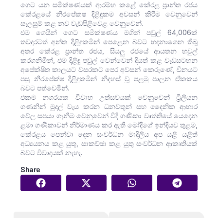
ගෙට යන සමීක්ෂණයක් ආරම්භ කළේ කේරළ ප්‍රාන්ත රජය
කේරළයේ නිරපේකෂ දිළිඳුකම අවසන් කිරීම වෙනුවෙන්
සැලසුම් කළ නව වැඩපිළිවෙළ වෙනුවෙන්.
එම ගෙයින් ගෙට සමීක්ෂණය මගින් පවුල් 64,006ක්
තවදුරටත් අන්ත දිළිඳුකමින් පෙළෙන බවට හඳනාගෙන තිබූ
අතර කේරළ ප්‍රාන්ත රජය, සියලු රජයේ ආයතන හවුල්
කරගනිමින්, එම දිළිඳු පවුල් වෙන්වෙන් දියත් කළ වැඩසටහන
අපේක්ෂිත කාලයට වසරකට පෙර අවසන් කෙරුණේ, චීනයට
පසු නිරපේක්ෂ දිළිඳුකමින් නිදහස් වූ පළමු පාලන ඒ්කකය
බවට පත්වෙමින්.
එකම නගරයක විවාහ උත්සවයක් වෙනුවෙන් ට්‍රිලියන
ගණනින් මුදල් වැය කරන ධනවතුන් සහ දෛනික ආහාර
වේල සපයා ගැනීම වෙනුවෙන් වීදි ගණිකා වෘත්තියේ යෙදෙන
ළමා ගණිකාවන් නිර්මාණය කර ඇති මෝදිගේ ඉන්දියව තුළම,
කේරළය පෙන්වා දෙන සංවර්ධන මාදිලිය අප යළි යළිත්
අධ්‍යයනය කළ යුතු, සාකච්ඡා කළ යුතු සංවර්ධන ආකෘතියක්
බවට විවාදයක් නැහැ.
Share