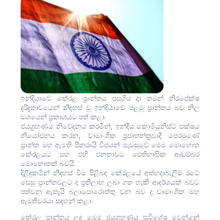
ඉන්දියාවේ කේරළ ප්‍රාන්තය පසුගිය දා තමන් නිරපේක්ෂ
දරිද්‍රතාවයෙන් නිදහස් වූ ඉන්දියාවේ පළමු ප්‍රාන්තය බව නිල
වශයෙන් ප්‍රකාශයට පත් කළා.
ජයග්‍රහණය නිවේදනය කරමින්, ඉන්දීය කොමියුනිස්ට් පක්ෂය
නියෝජනය කරන, වාමාංශික ප්‍රජාතන්ත්‍රවාදී පෙරමුණේ
ප්‍රාන්ත මහ ඇමති පිනරායි විජයන් පැවසුවේ මෙම මොහොත
කේරළයට සහ එහි ජනතාවට ඓතිහාසික ආඩම්බර
මොහොතක් බවයි.
දිළිඳුකමින් නිදහස් වීම පිළිබඳ කේරළයේ අත්හදාබැලීම් රටේ
සෙසු ප්‍රාන්තවලට ද ප්‍රතිලාභ ලබා ගත හැකි ආදර්ශයක් බවට
පත්වනු ඇතැයි බලාපොරොත්තු වන බව ද වාමාංශික මහ
ඇමතිවරයා සඳහන් කළා.
කේරළ ප්‍රාන්තය ලද මෙම ජයග්‍රහණය සුවිශේෂ වෙන්නේ