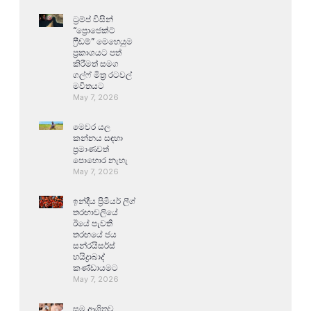
ට්‍රම්ප් විසින්
“ප්‍රොජෙක්ට්
ෆ්‍රීඩම්” මෙහෙයුම
ප්‍රකාශයට පත්
කිරීමත් සමග
ගල්ෆ් මිත්‍ර රටවල්
මවිතයට
May 7, 2026
මෙවර යල
කන්නය සඳහා
ප්‍රමාණවත්
පොහොර නැහැ
May 7, 2026
ඉන්දීය ප්‍රිමියර් ලීග්
තරඟාවලියේ
ඊයේ පැවති
තරඟයේ ජය
සන්රයිසර්ස්
හයිද්‍රාබාද්
කණ්ඩායමට
May 7, 2026
සම ආශ්‍රිතව