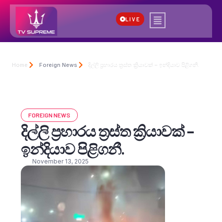
LIVE
Home
Foreign News
දිල්ලි ප්‍රහාරය ත්‍රස්ත ක්‍රියාවක් – ඉන්දියාව පිළිගනී.
FOREIGN NEWS
දිල්ලි ප්‍රහාරය ත්‍රස්ත ක්‍රියාවක් –
ඉන්දියාව පිළිගනී.
November 13, 2025