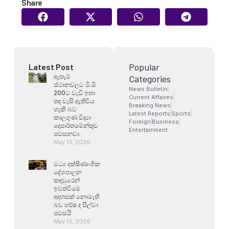
Share
Popular
Latest Post
ඇතැම්
Categories
ස්ථානවලට මි.මි
News Bulletin
200ට වැඩි ඉතා
Current Affaires
තද වැසි ඇතිවිය
Breaking News
හැකි බව
Latest Reports
Sports
කාලගුණ විද්‍යා
Foreign
Business
දෙපාර්තමේන්තුව
Entertainment
පවසනවා.
May 13, 2026
මධ්‍ය දක්ෂිණාංශික
දේශපාලන
කඳවුරෙන්
ඉවත්වීමේ
අදහසක් නොමැති
බව හර්ෂ ද සිල්වා
පවසයි
May 13, 2026