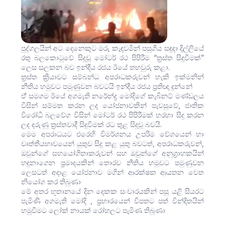
පුද්ගලයින් අට දෙනෙකුට මරු කැඳවමින් පසුගිය සඳුදා දිල්ලියේ
රතු බලකොටුවේ සිදුවූ මෝටර් රථ පිපිරීම “ත්‍රස්ත සිදුවීමක්”
ලෙස සලකන බව ඉන්දීය රජය ඊයේ තහවුරු කළා.
ත්‍රස්ත ක්‍රියාවට සම්බන්ධ අපරාධකරුවන් හැකි ඉක්මනින්
නීතිය හමුවට පමුණුවන බවටයි ඉන්දීය රජය ප්‍රතිඥා දුන්නේ
ඒ් සමගම ඊයේ අගමැති නරේන්ද්‍ර මෝදිගේ කැබිනට් මණ්ඩලය
විසින් සම්මත කරන ලද යෝජනාවකින් පැවසුවේ, ජාතික
විරෝධී බලවේග විසින් මෝටර් රථ පිපිරීමක් හරහා සිදු කරන
ලද දරුණු ත්‍රස්තවාදී සිදුවීමක් රට තුළ සිදුවූ බවයි.
මෙම අපරාධයට එරෙහි විමර්ශනය උපරිම වේගයෙන් හා
වෘත්තීයභාවයෙන් යුතුව සිදු කළ යුතු බවටත්, අපරාධකරුවන්,
ඔවුන්ගේ සහයෝගිතාකරුවන් සහ ඔවුන්ගේ අනුග්‍රාහකයින්
හඳුනාගෙන ප්‍රමාදයකින් තොරව නීතිය හමුවට පමුණුවන
ලෙසටත් අදාළ යෝජනාව මගින් ආරක්ෂක ආයතන වෙත
නියෝග කර තිබුණා
මේ අතර භූතානයේ දින දෙකක සංචාරයකින් පසු යළි සියරට
පැමිණි අගමැති මෝදි , ප්‍රහාරයෙන් විපතට පත් වින්දිතයින්
හමුවීමට ලෝක් නායක් රෝහලට පැමිණ තිබුණා