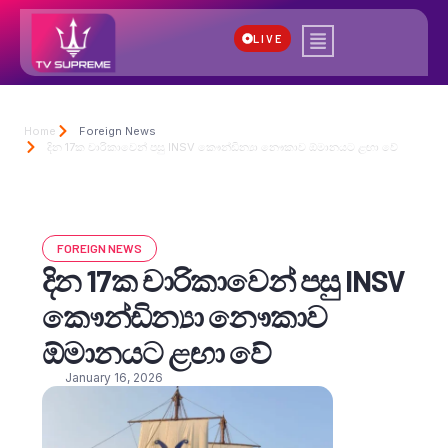
LIVE
Home
Foreign News
දින 17ක චාරිකාවෙන් පසු INSV කෞන්ඩින්‍යා නෞකාව ඕමානයට ළඟා වේ
FOREIGN NEWS
දින 17ක චාරිකාවෙන් පසු INSV
කෞන්ඩින්‍යා නෞකාව
ඕමානයට ළඟා වේ
January 16, 2026