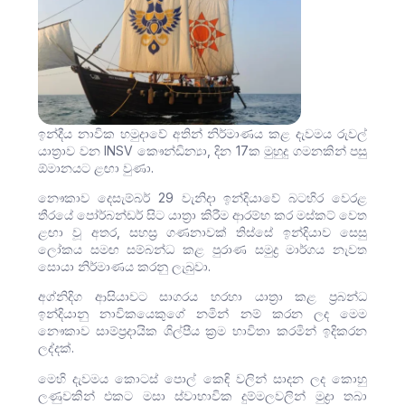
ඉන්දීය නාවික හමුදාවේ අතින් නිර්මාණය කළ දැවමය රුවල්
යාත්‍රාව වන INSV කෞන්ඩින්‍යා, දින 17ක මුහුදු ගමනකින් පසු
ඕමානයට ළඟා වුණා.
නෞකාව දෙසැම්බර් 29 වැනිදා ඉන්දියාවේ බටහිර වෙරළ
තීරයේ පෝර්බන්ඩර් සිට යාත්‍රා කිරීම ආරම්භ කර මස්කට් වෙත
ළඟා වූ අතර, සහස්‍ර ගණනාවක් තිස්සේ ඉන්දියාව සෙසු
ලෝකය සමඟ සම්බන්ධ කළ පුරාණ සමුද්‍ර මාර්ගය නැවත
සොයා නිර්මාණය කරනු ලැබුවා.
අග්නිදිග ආසියාවට සාගරය හරහා යාත්‍රා කළ ප්‍රබන්ධ
ඉන්දියානු නාවිකයෙකුගේ නමින් නම් කරන ලද මෙම
නෞකාව සාම්ප්‍රදායික ශිල්පීය ක්‍රම භාවිතා කරමින් ඉදිකරන
ලද්දක්.
මෙහි දැවමය කොටස් පොල් කෙඳි වලින් සාදන ලද කොහු
ලණුවකින් එකට මසා ස්වාභාවික දුම්මලවලින් මුද්‍රා තබා