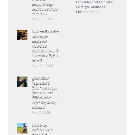
Latest Reports
Sports
කාලගුණ විද්‍යා
Foreign
Business
දෙපාර්තමේන්තුව
Entertainment
පවසනවා.
May 13, 2026
මධ්‍ය දක්ෂිණාංශික
දේශපාලන
කඳවුරෙන්
ඉවත්වීමේ
අදහසක් නොමැති
බව හර්ෂ ද සිල්වා
පවසයි
May 13, 2026
ට්‍රම්ප් විසින්
“ප්‍රොජෙක්ට්
ෆ්‍රීඩම්” මෙහෙයුම
ප්‍රකාශයට පත්
කිරීමත් සමග
ගල්ෆ් මිත්‍ර රටවල්
මවිතයට
May 7, 2026
මෙවර යල
කන්නය සඳහා
ප්‍රමාණවත්