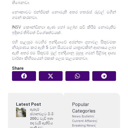
තිබෙනවා.
නෞකාවට එන්ජිමක් නොමැති අතර හතරැස් රුවල් මගින්
ගමන් කරනවා.
INSV කෞන්ඩින්‍යා ඇණ හෝ ලෝහ සවි කිරීම් නොමැතිව
ඉදිකර තිබීමත් විශේෂත්වයක්.
එහි සැලසුම බටහිර ඉන්දියාවේ අජන්තා ගුහාවල සිතුවමක
නිරූපණය කර ඇති 5 වන සියවසේ යාත්‍රාවකින් ආභාෂය ලබා
ඇති අතර එම සිතුවම් මුල් ඉන්දියානු මුහුදු ගමන් පිළිබඳ දෘශ්‍ය
වාර්තා කිහිපයෙන් එකක් ලෙස සැලකෙනවා.
Share
Popular
Latest Post
ඇතැම්
Categories
ස්ථානවලට මි.මි
News Bulletin
200ට වැඩි ඉතා
Current Affaires
තද වැසි ඇතිවිය
Breaking News
හැකි බව