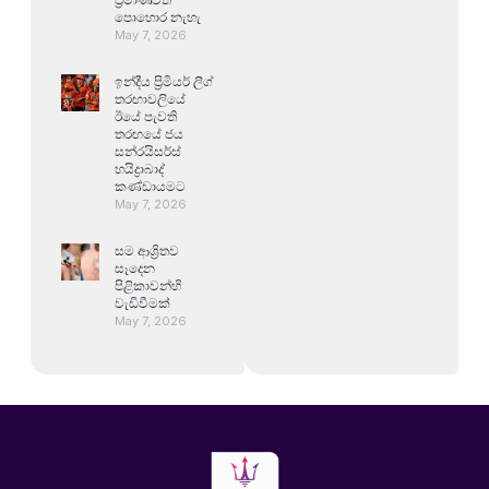
පොහොර නැහැ
May 7, 2026
ඉන්දීය ප්‍රිමියර් ලීග්
තරඟාවලියේ
ඊයේ පැවති
තරඟයේ ජය
සන්රයිසර්ස්
හයිද්‍රාබාද්
කණ්ඩායමට
May 7, 2026
සම ආශ්‍රිතව
සෑදෙන
පිළිකාවන්හි
වැඩිවීමක්
May 7, 2026