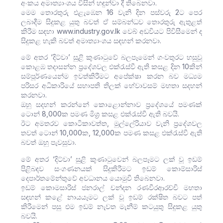
අංකය අමාත්‍යාංශය විසින් හඳුන්වා දී තිබෙනවා.
මෙම තොරතුරු එළැඹෙන 16 වැනි දින පස්වරු 2ට පෙර
ලබාදීම සිදුකළ යුතු බවත් ඒ සම්බන්ධව තොරතුරු ඇතුළත්
කිරීම සඳහා www.industry.gov.lk වෙබ් අඩවියට පිවිසීමෙන් ද
සිදුකළ හැකි බවත් අමාත්‍යාංශය සඳහන් කරනවා.
මේ අතර ‘දිට්වා’ සුළි කුණාටුවේ බලපෑමෙන් ගංවතුරට හසුවූ
කොළඹ තදාසන්න ප්‍රදේශවල එක්රැස්වී ඇති කසළ දින 10කින්
සම්පූර්ණයෙන්ම ඉවත්කිරීමට අපේක්ෂා කරන බව මධ්‍යම
පරිසර අධිකාරියේ සභාපති තිලක් හේවාවසම් මහතා සදහන්
කරනවා.
ඔහු සදහන් කරන්නේ කොළොන්නාව ප්‍රදේශයේ පමණක්
ටොන් 8,000ක පමණ මිශ්‍ර කසළ එක්රැස්වී ඇති බවයි.
ඊට අමතරව කොටිකාවත්ත, මුල්ලේරියාව වැනි ප්‍රදේශවල
තවත් ටොන් 10,000ක, 12,000ක පමණ කසළ එක්රැස්වී ඇති
බවත් ඔහු පැවසුවා.
මේ අතර ‘දිට්වා’ සුළි කුණාටුවෙන් බලපෑමට ලක් වූ ඉඩම්
පිළිබඳව සංගණනයක් සිදුකිරීමට ඉඩම් කොම්සාරිස්
දෙපාර්තමේන්තුවේ අවධානය යොමුවී තිබෙනවා.
ඉඩම් කොමසාරිස් ජනරාල් චන්දන රණවීරආරච්චි මහතා
සඳහන් කළේ නායයෑමට ලක් වූ ඉඩම් රක්ෂිත බවට පත්
කිරීමෙන් පසු එම ඉඩම් නැවත මැනීම් කටයුතු සිදුකළ යුතු
බවයි.