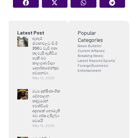
Popular
Latest Post
ඇතැම්
Categories
ස්ථානවලට මි.මි
News Bulletin
200ට වැඩි ඉතා
Current Affaires
තද වැසි ඇතිවිය
Breaking News
හැකි බව
Latest Reports
Sports
කාලගුණ විද්‍යා
Foreign
Business
දෙපාර්තමේන්තුව
Entertainment
පවසනවා.
May 13, 2026
මධ්‍ය දක්ෂිණාංශික
දේශපාලන
කඳවුරෙන්
ඉවත්වීමේ
අදහසක් නොමැති
බව හර්ෂ ද සිල්වා
පවසයි
May 13, 2026