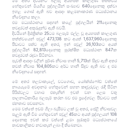
මේ අතර දිවයිනට බලපෑ අයහපත් කාලගුණ තත්ත්වය
හේතුවෙන් මියගිය පුද්ගලයින් සංඛ්‍යාව 640දෙනෙකු දක්වා
ඉහළ ගොස් ඇති බව ආපදා කළමනාකරණ මධ්‍යස්ථානය
නිවේදනය කලා.
එම මධ්‍යස්ථානය සදහන් කළේ පුද්ගලයින් 211දෙනෙකු
තවදුරටත් අතුරුදන්ව ඇති බවයි.
දිවයිනේ දිස්ත්‍රික්ක 25ටම බලපෑම් එල්ල වූ අයහපත් කාලගුණ
තත්ත්වයෙන් පවුල් 473,138 කට අයත් 1,637,960දෙනෙකු
පීඩාවට පත්ව ඇති අතර, ඉන් පවුල් 26,103කට අයත්
පුද්ගලයින් 82,813දෙනෙකු සුරක්ෂිත මධ්‍යස්ථාන 847ක
තවදුරටත් රදවා සිටිනවා.
පැවති ආපදා වලින් පූර්ණ නිවාස හානි 5,713ක් සිදුව ඇති අතර
තවත් නිවාස 104,805කට අර්ධ හානි සිදුව ඇති බව ද එම
නිවේදනයේ සදහන්.
මේ අතර තලවාකැලේ, වටගොඩ, යෝක්ස්ෆෝඩ් වත්තේ
නායයෑමේ අවදානම හේතුවෙන් සහන කඳවුරුවල රැඳී සිටින
පිරිස්වලට වහාම එතැනින් ඉවත් වන ලෙස වතු
පාලනාධිකාරිය බලපෑම් කරන බව එම ප්‍රදේශවල පීඩාවට පත්
ජනතාව පවසනවා.
මෙම වත්තේ ඉඩම් ගිලා බැසීමට ලක් වූ අතර, පේළි නිවාසවල
පැලුම් ඇති විම හේතුවෙන් පවුල් 45කට අයත් පුද්ගලයන් 108
දෙනෙකු ඉවත් කර වත්තේ ළමා සුරැකුම් මධ්‍යස්ථානයේ
තාවකාලිකව නවාතැන් ලබා දී තිබෙනවා.