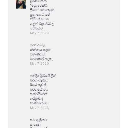
ට්‍රම්ප් විසින්
“ප්‍රොජෙක්ට්
ෆ්‍රීඩම්” මෙහෙයුම
ප්‍රකාශයට පත්
කිරීමත් සමග
ගල්ෆ් මිත්‍ර රටවල්
මවිතයට
May 7, 2026
මෙවර යල
කන්නය සඳහා
ප්‍රමාණවත්
පොහොර නැහැ
May 7, 2026
ඉන්දීය ප්‍රිමියර් ලීග්
තරඟාවලියේ
ඊයේ පැවති
තරඟයේ ජය
සන්රයිසර්ස්
හයිද්‍රාබාද්
කණ්ඩායමට
May 7, 2026
සම ආශ්‍රිතව
සෑදෙන