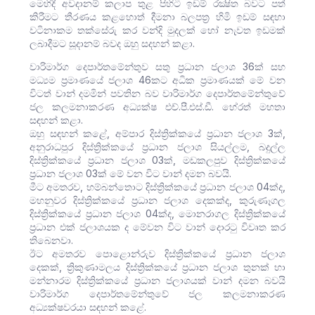
මෙහිදී අවදානම් කලාප තුළ පිහිටි ඉඩම් රක්‍ෂිත බවට පත්
කිරීමට තීරණය කළහොත් දීමනා බලපත්‍ර හිමි ඉඩම් සඳහා
වටිනාකම තක්සේරු කර වන්දි මුදලක් හෝ නැවත ඉඩමක්
ලබාදීමට සූදානම් බවද ඔහු සදහන් කළා.
වාරිමාර්ග දෙපාර්තමේන්තුව සතු ප්‍රධාන ජලාශ 36ක් සහ
මධ්‍යම ප්‍රමාණයේ ජලාශ 46කට අධික ප්‍රමාණයක් මේ වන
විටත් වාන් දමමින් පවතින බව වාරිමාර්ග දෙපාර්තමේන්තුවේ
ජල කලමනාකරණ අධ්‍යක්ෂ එච්.පී.එස්.ඩී. හේරත් මහතා
සඳහන් කළා.
ඔහු සඳහන් කළේ, අම්පාර දිස්ත්‍රික්කයේ ප්‍රධාන ජලාශ 3ක්,
අනුරාධපුර දිස්ත්‍රික්කයේ ප්‍රධාන ජලාශ සියල්ලම, බදුල්ල
දිස්ත්‍රික්කයේ ප්‍රධාන ජලාශ 03ක්, මඩකලපුව දිස්ත්‍රික්කයේ
ප්‍රධාන ජලාශ 03ක් මේ වන විට වාන් දමන බවයි.
මීට අමතරව, හම්බන්තොට දිස්ත්‍රික්කයේ ප්‍රධාන ජලාශ 04ක්ද,
මහනුවර දිස්ත්‍රික්කයේ ප්‍රධාන ජලාශ දෙකක්ද, කුරුණෑගල
දිස්ත්‍රික්කයේ ප්‍රධාන ජලාශ 04ක්ද, මොනරාගල දිස්ත්‍රික්කයේ
ප්‍රධාන එක් ජලාශයක ද මේවන විට වාන් දොරටු විවෘත කර
තිබෙනවා.
ඊට අමතරව පොළොන්රුව දිස්ත්‍රික්කයේ ප්‍රධාන ජලාශ
දෙකක්, ත්‍රිකුණාමලය දිස්ත්‍රික්කයේ ප්‍රධාන ජලාශ තුනක් හා
මන්නාරම දිස්ත්‍රික්කයේ ප්‍රධාන ජලාශයක් වාන් දමන බවයි
වාරිමාර්ග දෙපාර්තමේන්තුවේ ජල කලමනාකරණ
අධ්‍යක්ෂවරයා සඳහන් කළේ.