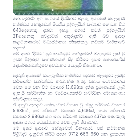
නොවැම්බර් අග භාගයේ දිවයිනට බලපෑ අයහපත් කාලගුණ
තත්ත්වය හේතුවෙන් මියගිය පුද්ගලයින් සංඛ්‍යාව මේ වන විට
640දෙනෙකු දක්වා ඉහළ ගොස් තවත් පුද්ගලයින්
211දෙනෙකු තවදුරටත් අතුරුදන්ව ඇති බව ආපදා
කළමනාකරණ මධ්‍යස්ථානය නිකුත්කල නවතම වාර්තාවේ
සදහන්.
මේ අතර ‘දිට්වා’ සුළු කුණාටුව හේතුවෙන් බලපෑමට ලක් වූ
ඉඩම් පිළිබඳව සංගණනයක් සිදු කිරීමට ඉඩම් කොමසාරිස්
දෙපාර්තමේන්තුවේ අවධානය යොමුවී තිබෙනවා.
පැවැති අයහපත් කාලගුණික තත්ත්වය හමුවේ බලපෑමට ලක්වූ
කර්මාන්ත සම්බන්ධව කර්මාන්ත ආපදා සහාය මධ්‍යස්ථානය
වෙත මේ වන විට ව්‍යාපාර 13,698ක දත්ත ප්‍රමාණයක් ලැබී
ඇතැයි කර්මාන්ත හා ව්‍යවසායකත්ව සංවර්ධන අමාත්‍යාංශය
නිවේදනය කළා.
ඒ අනුව ආපදාව හේතුවෙන් විනාශ වූ ක්ෂුද්‍ර පරිමාණ ව්‍යාපාර
5,639ක්, සුළු පරිමාණ ව්‍යාපාර 4,636ක්, මධ්‍ය පරිමාණ
ව්‍යාපාර 2,986ක් සහ මහා පරිමාණ ව්‍යාපාර 437ක තොරතුරු
ආපදා සහාය මධ්‍යස්ථානය වෙත ලැබී තිබෙනවා.
මේ අතර ආපදාව හේතුවෙන් විනාශයට පත් කර්මාන්ත
පිළිබඳව දැනුවත් කිරීම සඳහා 0712 666 660 යන දුරකථන