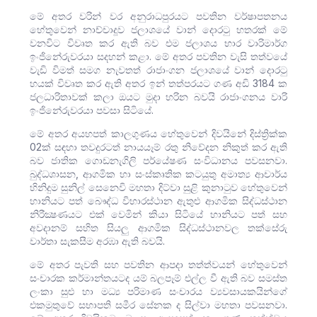
මේ අතර වරින් වර අනුරාධපුරයට පවතින වර්ෂාපතනය
හේතුවෙන් නාච්චාදූව ජලාශයේ වාන් දොරටු හතරක් මේ
වනවිට විවෘත කර ඇති බව එම ජලාශය භාර වාරිමාර්ග
ඉංජිනේරුවරයා සදහන් කළා. මේ අතර පවතින වැසි තත්වයේ
වැඩි විමත් සමග නැවතත් රාජාංගන ජලාශයේ වාන් දොරටු
හයක් විවෘත කර ඇති අතර ඉන් තත්පරයට ගණ අඩි 3184 ක
ජලධාරිතාවක් කලා ඔයට මුදා හරින බවයි රාජාංගනය වාරි
ඉංජිනේරුවරයා පවසා සිටියේ.
මේ අතර අයහපත් කාලගුණය හේතුවෙන් දිවයිනේ දිස්ත්‍රික්ක
02ක් සඳහා තවදුරටත් නායයෑම් රතු නිවේදන නිකුත් කර ඇති
බව ජාතික ගොඩනැගිලි පර්යේෂණ සංවිධානය පවසනවා.
බුද්ධශාසන, ආගමික හා සංස්කෘතික කටයුතු අමාත්‍ය ආචාර්ය
හිනිදුම සුනිල් සෙනෙවි මහතා දිට්වා සුළි කුනාටුව හේතුවෙන්
හානියට පත් බෞද්ධ විහාරස්ථාන ඇතුළු ආගමික සිද්ධස්ථාන
නිරීක්‍ෂණයට එක් වෙමින් කියා සිටියේ හානියට පත් සහ
අවදානම් සහිත සියලු ආගමික සිද්ධස්ථානවල තක්සේරු
වාර්තා සැකසීම අරඹා ඇති බවයි.
මේ අතර පැවති සහ පවතින ආපදා තත්ත්වයන් හේතුවෙන්
සංචාරක කර්මාන්තයටද යම් බලපෑම් එල්ල වී ඇති බව සමස්ත
ලංකා සුළු හා මධ්‍ය පරිමාණ සංචාරය ව්‍යවසායකයින්ගේ
එකමුතුවේ සභාපති සමීර සේනක ද සිල්වා මහතා පවසනවා.