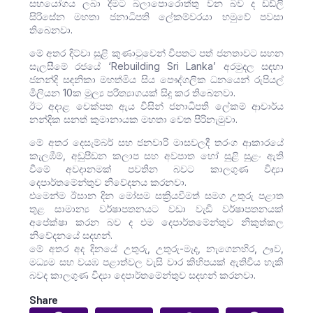
සහයෝගය ලබා දීමට බලාපොරොත්තු වන බව ද ඩඩ්ලි
සිරිසේන මහතා ජනාධිපති ලේකම්වරයා හමුවේ පවසා
තිබෙනවා.
මේ අතර දිට්වා සුළි කුණාටුවෙන් විපතට පත් ජනතාවට සහන
සැලසීමේ රජයේ ‘Rebuilding Sri Lanka’ අරමුදල සඳහා
ජනන්දි සඳනිකා මහත්මිය සිය පෞද්ගලික ධනයෙන් රුපියල්
මිලියන 10ක මූල්‍ය පරිත්‍යාගයක් සිදු කර තිබෙනවා.
ඊට අදාළ චෙක්පත ඇය විසින් ජනාධිපති ලේකම් ආචාර්ය
නන්දික සනත් කුමානායක මහතා වෙත පිරිනැමුවා.
මේ අතර දෙසැම්බර් සහ ජනවාරි මාසවලදී තරංග ආකාරයේ
කැලඹීම්, අඩුපීඩන කලාප සහ අවපාත හෝ සුළි සුළං ඇති
වීමේ අවදානමක් පවතින බවට කාලගුණ විද්‍යා
දෙපාර්තමේන්තුව නිවේදනය කරනවා.
එමෙන්ම ඊසාන දින මෝසම සක්‍රියවීමත් සමග උතුරු පළාත
තුළ සාමාන්‍ය වර්ෂාපතනයට වඩා වැඩි වර්ෂාපතනයක්
අපේක්ෂා කරන බව ද එම දෙපාර්තමේන්තුව නිකුත්කල
නිවේදනයේ සදහන්.
මේ අතර අද දිනයේ උතුරු, උතුරු-මැද, නැගෙනහිර, ඌව,
මධ්‍යම සහ වයඹ පළාත්වල වැසි වාර කිහිපයක් ඇතිවිය හැකි
බවද කාලගුණ විද්‍යා දෙපාර්තමේන්තුව සදහන් කරනවා.
Share