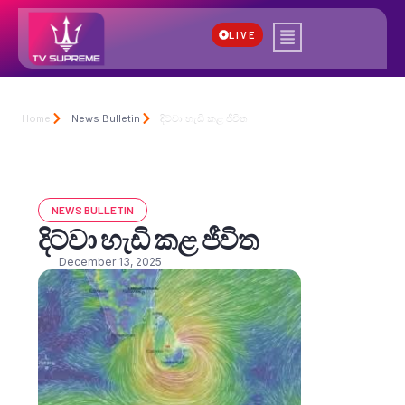
LIVE
Home
News Bulletin
දිට්වා හැඩි කළ ජීවිත
NEWS BULLETIN
දිට්වා හැඩි කළ ජීවිත
December 13, 2025