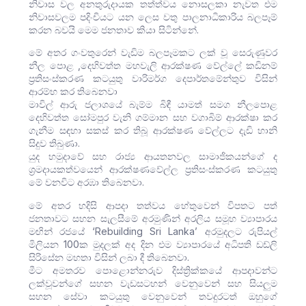
නිවාස වල අනතුරුදායක තත්ත්වය නොසලකා නැවත එම
නිවාසවලම පදිංචියට යන ලෙස වතු පාලනාධිකාරිය බලපෑම්
කරන බවයි මෙම ජනතාව කියා සිටින්නේ.
මේ අතර ගංවතුරෙන් වැඩිම බලපෑමකට ලක් වූ සෙරුණුවර
නීල පොළ ,දෙහිවත්ත මහවැලි ආරක්ෂණ වේල්ලේ කඩිනම්
ප්‍රතිසංස්කරණ කටයුතු වාරිමර්ග දෙපාර්තමේන්තුව විසින්
ආරම්භ කර තිබෙනවා
මාවිල් ආරු ජලාශයේ බැම්ම බිඳී යාමත් සමග නීලපොළ
දෙහිවත්ත සෝමපුර වැනි ගම්මාන සහ වගාබිම් ආරක්ෂා කර
ගැනීම සඳහා සකස් කර තිබූ ආරක්ෂණ වේල්ලට දැඩි හානි
සිදුව තිබුණා.
යුද හමුදාවේ සහ රාජ්‍ය ආයතනවල සාමාජිකයන්ගේ ද
ශ්‍රමදායකත්වයෙන් ආරක්ෂණවේල්ල ප්‍රතිසංස්කරණ කටයුතු
මේ වනවිට අරඹා තිබෙනවා.
මේ අතර හදිසි ආපදා තත්වය හේතුවෙන් විපතට පත්
ජනතාවට සහන සැලසීමේ අරමුණින් අරලිය සමූහ ව්‍යාපාරය
මඟින් රජයේ ‘Rebuilding Sri Lanka’ අරමුදලට රුපියල්
මිලියන 100ක මුදලක් අද දින එම ව්‍යාපාරයේ අධිපති ඩඩ්ලි
සිරිසේන මහතා විසින් ලබා දී තිබෙනවා.
මීට අමතරව පොළොන්නරුව දිස්ත්‍රික්කයේ ආපදාවන්ට
ලක්වූවන්ගේ සහන වැඩසටහන් වෙනුවෙන් සහ සියලුම
සහන සේවා කටයුතු වෙනුවෙන් තවදුරටත් ඔහුගේ