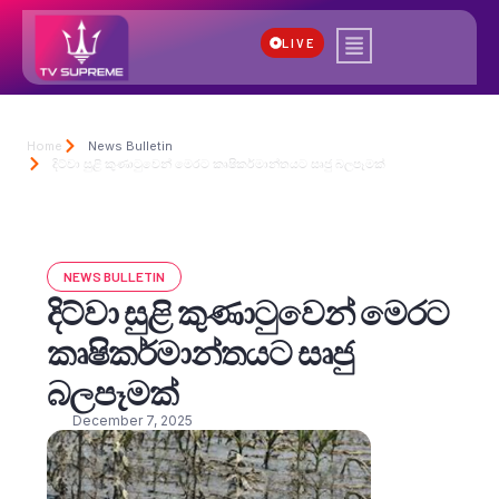
LIVE
Home
News Bulletin
දිට්වා සුළි කුණාටුවෙන් මෙරට කෘෂිකර්මාන්තයට සෘජු බලපෑමක්
NEWS BULLETIN
දිට්වා සුළි කුණාටුවෙන් මෙරට
කෘෂිකර්මාන්තයට සෘජු
බලපෑමක්
December 7, 2025