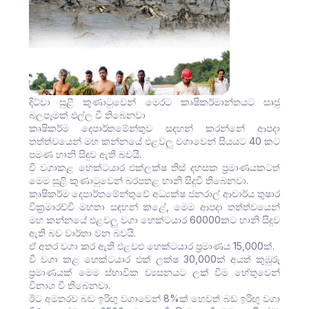
දිට්වා සුළි කුණාටුවෙන් මෙරට කෘෂිකර්මාන්තයට සෘජු
බලපෑමක් එල්ල වී තිබෙනවා
කෘෂිකර්ම දෙපාර්තමේන්තුව සදහන් කරන්නේ ආපදා
තත්ත්වයෙන් මහ කන්නයේ එළවලු වගාවෙන් සියයට 40 කට
පමණ හානි සිදුව ඇති බවයි.
වී වගාකළ හෙක්ටයාර එක්ලක්ෂ තිස් දහසක ප්‍රමාණයකටත්
මෙම සුළි කුණාටුවෙන් බරපතළ හානි සිදුවී තිබෙනවා.
කෘෂිකර්ම දෙපාර්තමේන්තුවේ අධ්‍යක්ෂ ජනරාල් ආචාර්ය තුෂාර
වික්‍රමාරච්චි මහතා සඳහන් කළේ, මෙම ආපදා තත්ත්වයෙන්
මහ කන්නයේ එළවලු වගා හෙක්ටයාර 60000කට හානි සිදුව
ඇති බව වාර්තා වන බවයි.
ඒ අතර වගා කර ඇති එළවළු හෙක්ටයාර ප්‍රමාණය 15,000ක්.
වී වගා කළ හෙක්ටයාර එක් ලක්ෂ 30,000ක් අයත් කුඹුරු
ප්‍රමාණයක් මෙම ස්භාවික ව්‍යසනයට ලක් වීම හේතුවෙන්
විනාශ වී තිබෙනවා.
ඊට අමතරව බඩ ඉරිඟු වගාවෙන් 8%ක් හෙවත් බඩ ඉරිඟු වගා