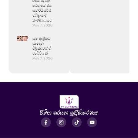
ඊයේ පැවති
තරඟයේ ජය
සන්රයිසර්ස්
හයිද්‍රාබාද්
කණ්ඩායමට
May 7, 2026
සම ආශ්‍රිතව
සෑදෙන
පිළිකාවන්හි
වැඩිවීමක්
May 7, 2026