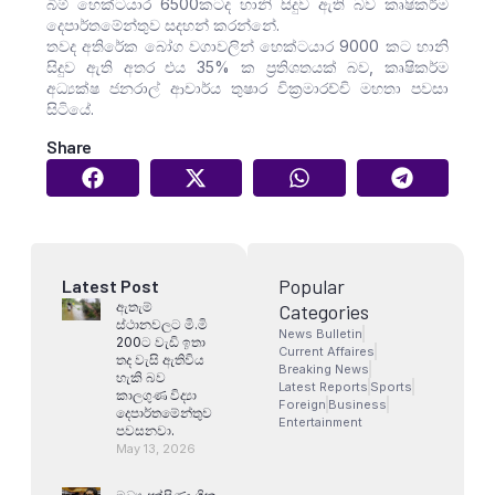
බිම් හෙක්ටයාර 6500කටද හානි සිදුව ඇති බව කෘෂිකර්ම
දෙපාර්තමේන්තුව සදහන් කරන්නේ.
තවද අතිරේක බෝග වගාවලින් හෙක්ටයාර 9000 කට හානි
සිදුව ඇති අතර එය 35% ක ප්‍රතිශතයක් බව, කෘෂිකර්ම
අධ්‍යක්ෂ ජනරාල් ආචාර්ය තුෂාර වික්‍රමාරච්චි මහතා පවසා
සිටියේ.
Share
Popular
Latest Post
ඇතැම්
Categories
ස්ථානවලට මි.මි
News Bulletin
200ට වැඩි ඉතා
Current Affaires
තද වැසි ඇතිවිය
Breaking News
හැකි බව
Latest Reports
Sports
කාලගුණ විද්‍යා
Foreign
Business
දෙපාර්තමේන්තුව
Entertainment
පවසනවා.
May 13, 2026