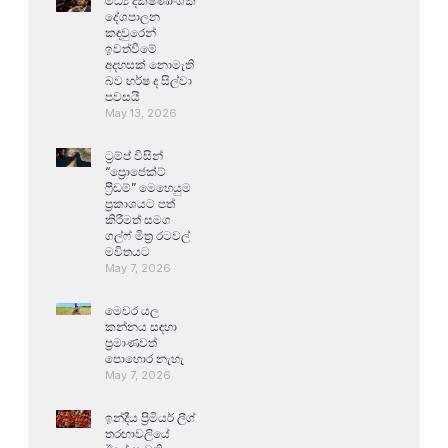
මධ්‍ය දක්ෂිණාංශික
දේශපාලන
කඳවුරෙන්
ඉවත්වීමේ
අදහසක් නොමැති
බව හර්ෂ ද සිල්වා
පවසයි
May 13, 2026
ට්‍රම්ප් විසින්
“ප්‍රොජෙක්ට්
ෆ්‍රීඩම්” මෙහෙයුම
ප්‍රකාශයට පත්
කිරීමත් සමග
ගල්ෆ් මිත්‍ර රටවල්
මවිතයට
May 7, 2026
මෙවර යල
කන්නය සඳහා
ප්‍රමාණවත්
පොහොර නැහැ
May 7, 2026
ඉන්දීය ප්‍රිමියර් ලීග්
තරඟාවලියේ