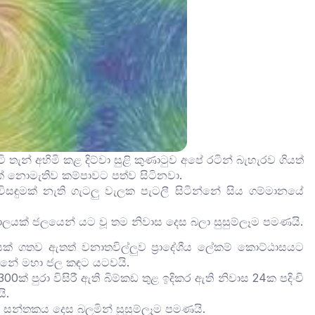
ැන් අහිමි කළ දිට්වා සුළි කුණාටුව අපේ රටින් බැහැරව ගියත්
ක් නොමැතිව කම්පාවට පත්ව සිටිනවා.
ිසඳුමක් නැති ගැටලු වැලක පැටලී සිටින්නේ සිය ගම්මානයේ
 කාලයක් ජලයෙන් යට වූ තම නිවාස දෙස බලා සුසුම්ලෑම පමණයි.
යක් ගතව ඇතත් වනාතවිල්ලුව ප්‍රාදේශීය ලේකම් කොට්ඨාසයට
න්නේ මහා ජල කඳට යටවයි.
0ක් පුරා විසිරී ඇති බිම්කඩ තුළ ඉදිකර ඇති නිවාස 24ක පදිංචි
ි.
ම සන්තකය දෙස බලමින් සුසුම්ලෑම පමණයි.