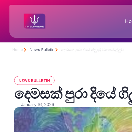
Ho
Home
News Bulletin
දෙමසක් පුරා දියේ ගිලුණු වනාතවිල්ලුව
NEWS BULLETIN
දෙමසක් පුරා දියේ ග
January 16, 2026