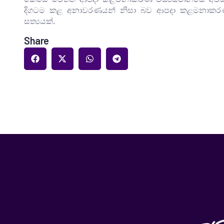
දිගටම කළ අනාවරණයන් නිසා බව ආපදා කළමනාකරණ මධ
සත්‍යයක්.
Share