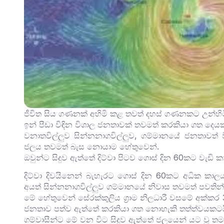
ජීවිත සිය ගණනක් අහිමි කළ තවත් දහස් ගණනකට උන්හිටි ත
ඉන් පීඩා විඳින විශාල ජනතාවක් තවමත් කරකියා ගත දෙය
වනාතවිල්ලුව සින්නනාගවිල්ලුව, ගම්මානයේ ජනතාවත් ව
ජලය තවමත් බැස නොයාම හේතුවෙන්.
ඔවුන්ට සිදුව ඇත්තේ දිට්වා පිටව ගොස් දින 60කට වැඩි
දිට්වා දිවයිනෙන් බැහැරට ගොස් දින 60කට අධික කාල
අයත් සින්නනාගවිල්ලුව ගම්මානයේ නිවාස තවමත් පවති
මේ හේතුවෙන් සේරක්කුලිය ග්‍රාම නිලධාරී වසමේ අක්කර 30
ජනතාව පත්ව ඇත්තේ කරකියා ගත නොහැකි තත්ත්වයකටය
ගම්වාසීන්ට මේ වන විට සිදුව ඇත්තේ ජලයෙන් යට වූ ත