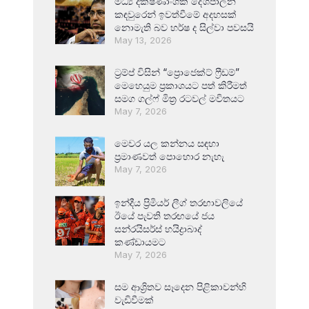
මධ්‍ය දක්ෂිණාංශික දේශපාලන
කඳවුරෙන් ඉවත්වීමේ අදහසක්
නොමැති බව හර්ෂ ද සිල්වා පවසයි
May 13, 2026
ට්‍රම්ප් විසින් “ප්‍රොජෙක්ට් ෆ්‍රීඩම්”
මෙහෙයුම ප්‍රකාශයට පත් කිරීමත්
සමග ගල්ෆ් මිත්‍ර රටවල් මවිතයට
May 7, 2026
මෙවර යල කන්නය සඳහා
ප්‍රමාණවත් පොහොර නැහැ
May 7, 2026
ඉන්දීය ප්‍රිමියර් ලීග් තරඟාවලියේ
ඊයේ පැවති තරඟයේ ජය
සන්රයිසර්ස් හයිද්‍රාබාද්
කණ්ඩායමට
May 7, 2026
සම ආශ්‍රිතව සෑදෙන පිළිකාවන්හි
වැඩිවීමක්