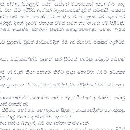
ත් නිවාස සියල්ලට අත්වී ඇත්තේ වචනයෙන් කියා නිම කළ
මේ වන විට ඉතිරිව ඇත්තේ බලාපොරොත්තුවක් පමණයි. කෙසේ
ීඩාවට පත් මෙම ගම්වාසීන්ට හැකි සෑම පහසුකමක්ම සැලසීමට
ුරු දිගින් දිගටම ජනගත වීමත් සමග හිටි අඩියේ මේ පිළිබඳව
නයේ අධ්‍යක්ෂ ජනරාල් සම්පත් කොටුවේගොඩ මහතා ඇතුළු
ට සූදානම් වුවත් මාධ්‍යවේදින් එම අවස්ථාවට එක්කර ගැනීමට
රයා මාධ්‍යවේදීන්ට සදහන් කර සිටියේ නාවික හමුදාව වෙනත්
සේ මෙවැනි ක්‍රියා ජනගත කිරීම සුදුසු නොවන බවට අධ්‍යක්ෂ
ිටියා.
 ප්‍රකාශ කර සිටියේ මාධ්‍යවේදීන් එම නිරීක්ෂණ චාරිකව සදහා
.
ූ මොහොතක එය සමාජගත කොට බලධාරීන්ගේ අවධානය යොමු
හකි වගකීමක්.
ා කිරීමට හෝ මේ හෙලිදරව්ව සිදුකල මාධ්‍යවේදීන්ට නෝක්කඩු
නරාල්වරයාට ඇති අයිතිය කුමක්ද?
ානය කාර්ය බහුල වූ බව අප දන්නා කාරණයක්.
නය ද මෙම කාරණය වෙත යොමු වුනේ මාධ්‍ය හරහා දිගින්