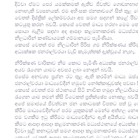
දිට්වා ඒමට පෙර යමක්කමක් ඇතිව ජීවත්ව ගොඩනඟාග
නොහැකි ව්‍යසනයක්. එම අහිංසක ජනතාවගේ සිත් තුළ 
වෙතත් දිස්ත්‍රික් ලේකම්වරයා අප සමග සදහන් කළේ ප
කටයුතු කරන බවයි. කෙසේ වෙතත් මාධ්‍ය හරහා මෙම තොරත
සොයා බැලීම සඳහා අද ආපදා කළමනාකරණ මධ්‍යස්ථා
නිලධාරීන් කණ්ඩායමක් ගම්මානයට පැමිණියා.
කෙසේ වෙතත් එම නිලධාරීන් පිරිස ගම නිරීක්ෂණය කිරීම
අධ්‍යක්ෂක ජනරාල්වරයා වැඩි කැමැත්තක් දැක්වූයේ නැහැ.
නිරීක්ෂණ චාරිකාව නිම කොට පැමිණි අධ්‍යක්ෂ ජනරාල්ව
අයව රැගෙන යාමට අවසර ලබා නොදුන් බවයි.
එසේම අනවශ්‍ය ප්‍රශ්න රට තුළ ඇති කරමින් මාධ්‍ය ඔස්
ජනරාල්වරයා මාධ්‍යවේදීන් හමුවේ නෝක්කාඩුවක්ද පවසා ස
කෙසේ වෙතත් එම ස්ථානයේ සිටි නාවික හමුදා නිලධාරීයෙකු
රැගෙන යාම තමන් කිසි විටෙකත් ප්‍රතික්ෂේප නොකළ බවයි
අපේ සමාජයේ ජීවත්වන ජන කොටසක් විපතට පත් ව
කිරීම මාධ්‍යවේදීන්ගේ පරම යුතුකමක් මෙන්ම අත්හල නො
එම වගකීම ඉටු කිරීමට මාධ්‍යවේදීන්ට ඇති අයිතියට බාධ
කීමට ආපදා ආපදා කළමනාකරණ මධ්‍යස්ථානයේ අධ්‍යක්ෂ ජ
දිට්වා සුළි කනාටුවක් සමග ආපදා කළමනාකරණ මධ්‍යස්ථ
කෙසේ වෙතත් ආපදා කළමනාකරණ මධ්‍යස්ථානයේ අවධා