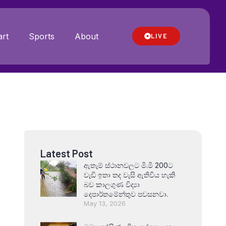
rt
Sports
About
LIVE
Latest Post
ඇතැම් ස්ථානවලට මි.මි 200ට
වැඩි ඉතා තද වැසි ඇතිවිය හැකි
බව කාලගුණ විද්‍යා
දෙපාර්තමේන්තුව පවසනවා.
May 13, 2026