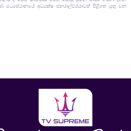
්‍යස්ථානයේ අධ්‍යක්ෂ ජනරාල්වරයාටත් පිළිගත යුතු වන