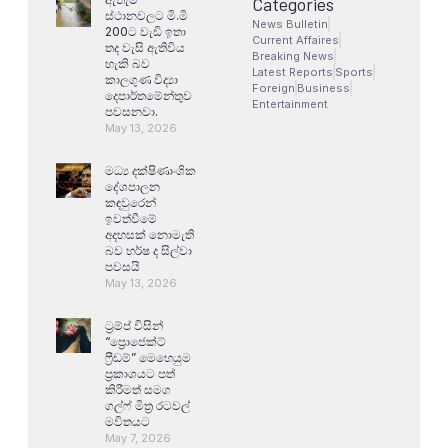
Categories
ස්ථානවලට මි.මි
News Bulletin
200ට වැඩි ඉතා
Current Affaires
තද වැසි ඇතිවිය
Breaking News
හැකි බව
Latest Reports
Sports
කාලගුණ විද්‍යා
Foreign
Business
දෙපාර්තමේන්තුව
Entertainment
පවසනවා.
May 13, 2026
මධ්‍ය දක්ෂිණාංශික
දේශපාලන
කඳවුරෙන්
ඉවත්වීමේ
අදහසක් නොමැති
බව හර්ෂ ද සිල්වා
පවසයි
May 13, 2026
ට්‍රම්ප් විසින්
“ප්‍රොජෙක්ට්
ෆ්‍රීඩම්” මෙහෙයුම
ප්‍රකාශයට පත්
කිරීමත් සමග
ගල්ෆ් මිත්‍ර රටවල්
මවිතයට
May 7, 2026