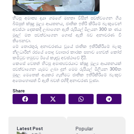
හිටපු අමාත්‍ය දයා ගමගේ මහතා විසින් පවත්වගෙන ගිය
බිම්පුත් ක්ෂුද්‍ර මූල්‍ය ආයතනය, ජාතික ඉතිරි කිරිමේ බැංකුවෙන්
අවස්ථා දෙකකදී ලබාගෙන ඇති රුපියල් මිලයන 300 ක ණය
මුදල් මත පවත්වාගෙන ගොස් ඇති බව අනාවරණ වී
තිබෙනවා.
මේ තොරතුරු අනාවරණය වූයේ ජාතික ඉතිරිකිරීමේ බැංකු
නිලධාරීන් රජයේ පොදු ව්‍යාපාර කාරක සභාව හෙවත් කෝප්
කමිටුව හමුවට ඊයේ කැඳවූ අවස්ථාවේ දීයි.
කෙසේ වෙතත් හිටපු අමාත්‍යවරයාට ක්ෂුද්‍ර මූල්‍ය ආයතනයක්
පවත්වාගෙන යෑමට ලබා දුන් මෙම රුපියල් මිලියන 300ක
මුදල මෙතෙක් අයකර ගැනීමට ජාතික ඉතිරිකිරීමේ බැංකුව
අපොහොසත් වී ඇති බවත් එහිදී අනාවරණ වුණා.
Share
Popular
Latest Post
ඇතැම්