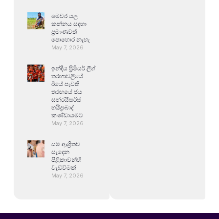
මෙවර යල
කන්නය සඳහා
ප්‍රමාණවත්
පොහොර නැහැ
May 7, 2026
ඉන්දීය ප්‍රිමියර් ලීග්
තරඟාවලියේ
ඊයේ පැවති
තරඟයේ ජය
සන්රයිසර්ස්
හයිද්‍රාබාද්
කණ්ඩායමට
May 7, 2026
සම ආශ්‍රිතව
සෑදෙන
පිළිකාවන්හි
වැඩිවීමක්
May 7, 2026