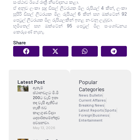
සංස්ථාව ඊයේ රාත්‍රී නිවේදනය කළා.
ඒ අනුව ලංකා සුදු ඩීසල් ලීටරයක මිල රුපියල් 4 කින්, ලංකා
සුපිරි ඩීසල් ලීටරයක මිල රුපියල් 6 කින් සහ ඔක්ටේන් 92
පෙට්‍රල් ලීටරයක මිල රුපියලකින් ඉහළ නංවනු ලැබුවා.
භූමිතෙල් සහ ඔක්ටේන් 95 පෙට්‍රල් මිල සංශෝධනය
කෙරුණේ නැහැ.
Share
Popular
Latest Post
ඇතැම්
Categories
ස්ථානවලට මි.මි
News Bulletin
200ට වැඩි ඉතා
Current Affaires
තද වැසි ඇතිවිය
Breaking News
හැකි බව
Latest Reports
Sports
කාලගුණ විද්‍යා
Foreign
Business
දෙපාර්තමේන්තුව
Entertainment
පවසනවා.
May 13, 2026