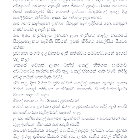
අර්බුදයක් හටගනු ඇතැයි යන බියෙන් ප්‍රදේශ රැසක ජනතාව
ඊයේ පස්වරුවේ සිට තවමත් ඉන්ධන පිරවුම්හල් අසල දිගු
පෝලිම්වල රැඳීසිටින ආකාරය දක්නට ලැබෙනවා.
මේ අතර කල්මුනේ ඉන්දන පිරවුම් හල් ඉදිරියේ නොසන්සුන්
තත්ත්වයක් ද ඇති වුණා.
මේ අතර කෑන්වලට ඉන්ධන ලබා ගැනීමට ගාල්ල නගරයේ
පිරවුම්හලකට පැමිණි පිරිසක් ඉවත් කිරීමට පොලිසිය පියවර
ගත්තා.
ප්‍රවාහන සංගම් ද උද්ගතව ඇති තත්ත්වය සම්බන්ධයෙන් අදහස්
පල කළා.
කෙසේ වෙතත් ලංකා ඛනිජ තෙල් නීතිගත සංස්ථාව
අවධාරණය කරන්නේ රට තුළ තෙල් හිඟයක් ඇති වීමේ කිසිදු
අවදානමක් නොමැති බවයි.
රට තුළ දින 37කට ප්‍රමාණවත් පෙට්‍රල් තොග ඇතැයි ලංකා
ඛනිජ තෙල් නීතිගත සංස්ථාවේ සභාපති ඩී.ජේ.රාජකරුණා
මහතා සඳහන් කළා.
ඩීසල් තොගය දින 35කට ප්‍රමාණවත්.
ගුවන් යානා ඉන්ධන දවස් 47කට ප්‍රමාණවත්ව පරිදි ඇති බවයි
සභාපතිවරයා වැඩිදුරටත් සදහන් කළා.
ලංකා ඛනිජ තෙල් බෙදුම්කරුවන්ගේ සංගමය ද පවසන්නේ රට
තුළ ඉන්ධන හිඟයක් නොමැති බවයි.
මෙවන් පසුබිමක පෙට්‍රල් සහ ඩීසල් ඇතුළු ඉන්ධන වර්ග තුනක
මිල ඉහළ දැමීමට පියවර ගත් බව ලංකා ඛනිජ තෙල් නීතිගත