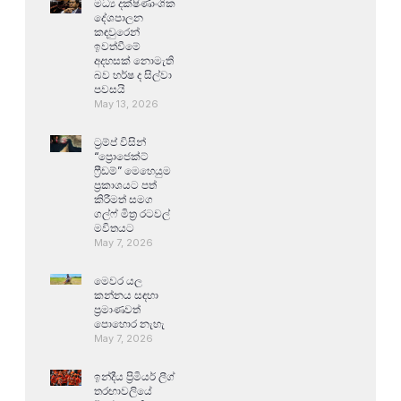
මධ්‍ය දක්ෂිණාංශික
දේශපාලන
කඳවුරෙන්
ඉවත්වීමේ
අදහසක් නොමැති
බව හර්ෂ ද සිල්වා
පවසයි
May 13, 2026
ට්‍රම්ප් විසින්
“ප්‍රොජෙක්ට්
ෆ්‍රීඩම්” මෙහෙයුම
ප්‍රකාශයට පත්
කිරීමත් සමග
ගල්ෆ් මිත්‍ර රටවල්
මවිතයට
May 7, 2026
මෙවර යල
කන්නය සඳහා
ප්‍රමාණවත්
පොහොර නැහැ
May 7, 2026
ඉන්දීය ප්‍රිමියර් ලීග්
තරඟාවලියේ