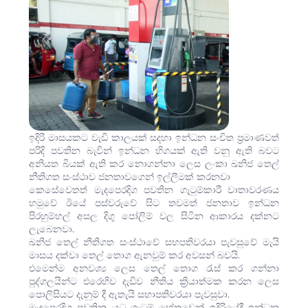
ඉදිරි මාසයකට වැඩි කාලයක් සදහා ඉන්ධන සංචිත ප්‍රමාණවත්
පරිදි පවතින බැවින් ඉන්ධන හිගයක් ඇති වනු ඇති බවට
අනියත බියක් ඇති කර නොගන්නා ලෙස ලංකා ඛනිජ තෙල්
නීතිගත සංස්ථාව ජනතාවගෙන් ඉල්ලීමක් කරනවා
කෙසේවෙතත් මැදපෙරදිග පවතින ගැටුම්කාරී වාතාවරණය
හමුවේ ඊයේ පස්වරුවේ සිට තවමත් ජනතාව ඉන්ධන
පිරහුම්හල් අසල දිගු පෝලිම් වල සිටින ආකාරය දක්නට
ලැබෙනවා.
ඛනිජ තෙල් නීතිගත සංස්ථාවේ සභපතිවරයා පැවසුවේ මැයි
මාසය දක්වා තෙල් තොග ඇනවුම් කර අවසන් බවයි.
එමෙන්ම අනවශ්‍ය ලෙස තෙල් තොග රැස් කර ගන්නා
පුද්ගලයින්ට එරෙහිව දැඩිව නීතිය ක්‍රියාත්මක කරන ලෙස
පොලිසියට දැනුම් දී ඇතැයි සභාපතිවරයා පැවසුවා.
මැදපෙරදිග පවතින යුධ ගැටුම් හේතුවෙන් ඉදිරියේදී ඉන්ධන