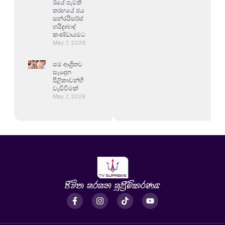
ඊයේ පැවති
තරඟයේ ජය
සන්රයිසර්ස්
හයිද්‍රාබාද්
කණ්ඩායමට
May 7, 2026
සම ආශ්‍රිතව
සෑදෙන
පිළිකාවන්හි
වැඩිවීමක්
May 7, 2026