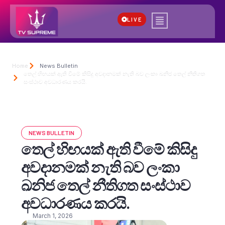
LIVE
Home
News Bulletin
තෙල් හිඟයක් ඇති වීමේ කිසිදු අවදානමක් නැති බව ලංකා ඛනිජ තෙල් නීතිගත
සංස්ථාව අවධාරණය කරයි.
NEWS BULLETIN
තෙල් හිඟයක් ඇති වීමේ කිසිදු
අවදානමක් නැති බව ලංකා
ඛනිජ තෙල් නීතිගත සංස්ථාව
අවධාරණය කරයි.
March 1, 2026