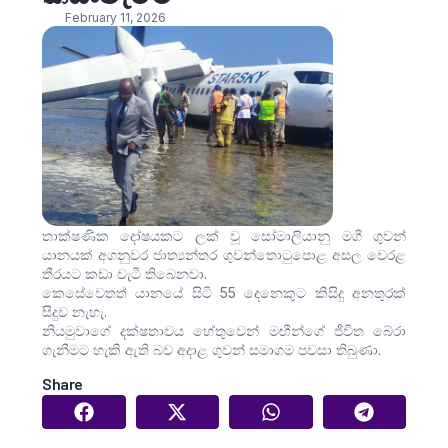
February 11, 2026
තාක්ෂණික දෝෂයකට ලක් වූ සෝමාලියානු මගී ගුවන්
යානයක් අගනුවර ජාත්‍යන්තර ගුවන්තොටුපොළ අසල වෙරළ
තීරයට කඩා වැටී තිබෙනවා.
කෙසේවෙතත් යානයේ සිටි 55 දෙනෙකුට කිසිදු අනතුරක්
සිදුව නැහැ.
නියමුවාගේ දක්ෂතාවය හේතුවෙන් මඟීන්ගේ ජීවිත බේරා
ගැනීමට හැකි ඇති බව අදාළ ගුවන් සමාගම පවසා තිබුණා.
Share