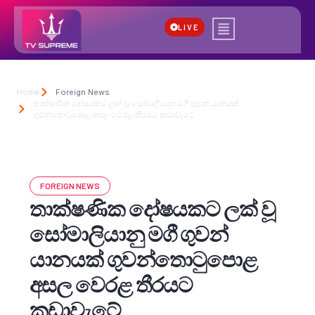
LIVE
Home
Foreign News
තාක්ෂණික දෝෂයකට ලක් වූ සෝමාලියානු මගී ගුවන් යානයක්
ගුවන්තොටුපොළ අසල වෙරළ තීරයට කඩාවැටේ
FOREIGN NEWS
තාක්ෂණික දෝෂයකට ලක් වූ
සෝමාලියානු මගී ගුවන්
යානයක් ගුවන්තොටුපොළ
අසල වෙරළ තීරයට
කඩාවැටේ