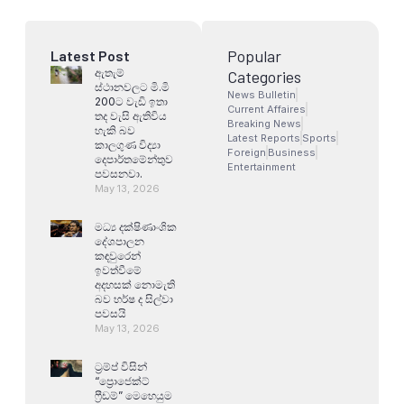
Popular
Latest Post
ඇතැම්
Categories
ස්ථානවලට මි.මි
News Bulletin
200ට වැඩි ඉතා
Current Affaires
තද වැසි ඇතිවිය
Breaking News
හැකි බව
Latest Reports
Sports
කාලගුණ විද්‍යා
Foreign
Business
දෙපාර්තමේන්තුව
Entertainment
පවසනවා.
May 13, 2026
මධ්‍ය දක්ෂිණාංශික
දේශපාලන
කඳවුරෙන්
ඉවත්වීමේ
අදහසක් නොමැති
බව හර්ෂ ද සිල්වා
පවසයි
May 13, 2026
ට්‍රම්ප් විසින්
“ප්‍රොජෙක්ට්
ෆ්‍රීඩම්” මෙහෙයුම