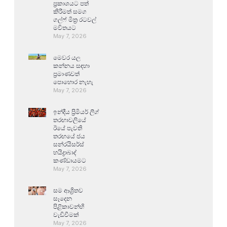
ප්‍රකාශයට පත්
කිරීමත් සමග
ගල්ෆ් මිත්‍ර රටවල්
මවිතයට
May 7, 2026
මෙවර යල
කන්නය සඳහා
ප්‍රමාණවත්
පොහොර නැහැ
May 7, 2026
ඉන්දීය ප්‍රිමියර් ලීග්
තරඟාවලියේ
ඊයේ පැවති
තරඟයේ ජය
සන්රයිසර්ස්
හයිද්‍රාබාද්
කණ්ඩායමට
May 7, 2026
සම ආශ්‍රිතව
සෑදෙන
පිළිකාවන්හි
වැඩිවීමක්
May 7, 2026