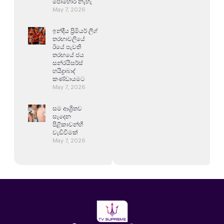
පොහොර නැහැ
May 7, 2026
ඉන්දීය ප්‍රිමියර් ලීග්
තරඟාවලියේ
ඊයේ පැවති
තරඟයේ ජය
සන්රයිසර්ස්
හයිද්‍රාබාද්
කණ්ඩායමට
May 7, 2026
සම ආශ්‍රිතව
සෑදෙන
පිළිකාවන්හි
වැඩිවීමක්
May 7, 2026