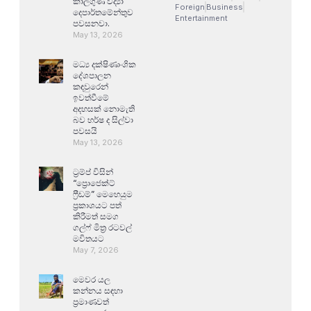
කාලගුණ විද්‍යා
Foreign
Business
දෙපාර්තමේන්තුව
Entertainment
පවසනවා.
May 13, 2026
මධ්‍ය දක්ෂිණාංශික
දේශපාලන
කඳවුරෙන්
ඉවත්වීමේ
අදහසක් නොමැති
බව හර්ෂ ද සිල්වා
පවසයි
May 13, 2026
ට්‍රම්ප් විසින්
“ප්‍රොජෙක්ට්
ෆ්‍රීඩම්” මෙහෙයුම
ප්‍රකාශයට පත්
කිරීමත් සමග
ගල්ෆ් මිත්‍ර රටවල්
මවිතයට
May 7, 2026
මෙවර යල
කන්නය සඳහා
ප්‍රමාණවත්