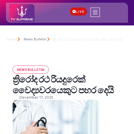
LIVE
Home
News Bulletin
ත්‍රිරෝද රථ රියදුරෙක් වෛද්‍යවරයෙකුට පහර දෙයි
NEWS BULLETIN
ත්‍රිරෝද රථ රියදුරෙක්
වෛද්‍යවරයෙකුට පහර දෙයි
December 17, 2025