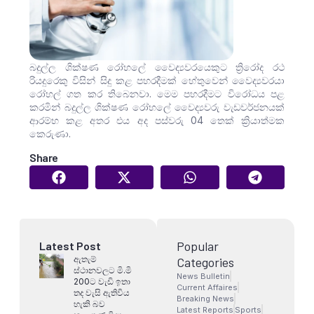
බදුල්ල ශික්ෂණ රෝහලේ වෛද්‍යවරයෙකුට ත්‍රිරෝද රථ
රියදුරෙකු විසින් සිදු කළ පහරදීමක් හේතුවෙන් වෛද්‍යවරයා
රෝහල් ගත කර තිබෙනවා. මෙම පහරදීමට විරෝධය පළ
කරමින් බදුල්ල ශික්ෂණ රෝහලේ වෛද්‍යවරු වැඩවර්ජනයක්
ආරම්භ කළ අතර එය අද පස්වරු 04 තෙක් ක්‍රියාත්මක
කෙරුණා.
Share
Popular
Latest Post
ඇතැම්
Categories
ස්ථානවලට මි.මි
News Bulletin
200ට වැඩි ඉතා
Current Affaires
තද වැසි ඇතිවිය
Breaking News
හැකි බව
Latest Reports
Sports