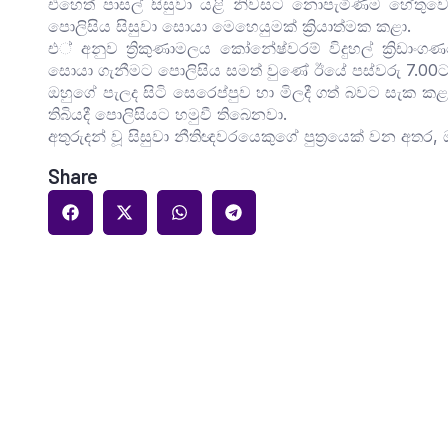
එහෙත් පාසල් සිසුවා යළි නිවසට නොපැමිණීම හේතුවෙ
පොලිසිය සිසුවා සොයා මෙහෙයුමක් ක්‍රියාත්මක කළා.
එ් අනුව ත්‍රිකුණාමලය කෝනේෂ්වරම් විදුහල් ක්‍රිඩාංග
සොයා ගැනීමට පොලිසිය සමත් වුණේ ඊයේ පස්වරු 7.00
ඔහුගේ පැලද සිටි සෙරෙප්පුව හා මිලදී ගත් බවට සැක කළ
තිබියදී පොලිසියට හමුවී තිබෙනවා.
අතුරුදන් වූ සිසුවා නීතිඥවරයෙකුගේ පුත්‍රයෙක් වන අතර, 
Share