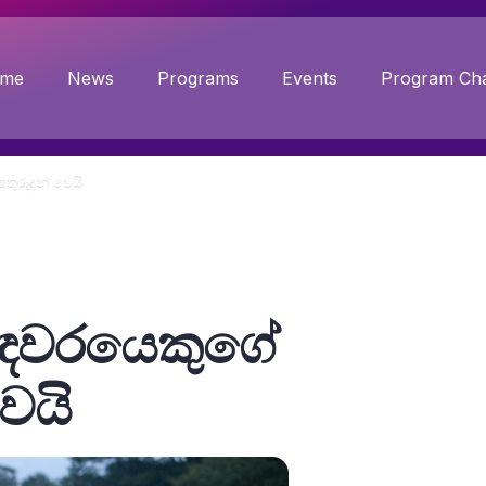
me
News
Programs
Events
Program Cha
අතුරුදන් වෙයි
තිඥවරයෙකුගේ
වෙයි