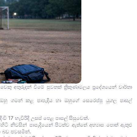
ු අතුරුදන් වීමේ පුවතක් ත්‍රිකුණාමලය ප්‍රදේශයෙන් වාර්තා
ඔහු ගමන් කළ පාපැදිය හා ඔහුගේ සෙරෙප්පු යුගල පාසල්
චි 17 හැවිරිදි උසස් පෙළ පාසල් සිසුවෙක්.
ි නිවසින් පාපැදියෙන් පිටත්ව ඇත්තේ අභ්‍යාස පොත් ඇතුළු
 බව පවසමින්.