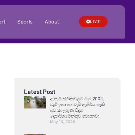
rt
Sports
About
LIVE
Latest Post
ඇතැම් ස්ථානවලට මි.මි 200ට
වැඩි ඉතා තද වැසි ඇතිවිය හැකි
බව කාලගුණ විද්‍යා
දෙපාර්තමේන්තුව පවසනවා.
May 13, 2026