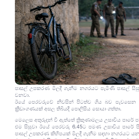
පාසල් උපකරණ මිලදී ගැනීම නගරයට පැමිණි පාසල් සිසුවෙක
වනවා.
ඊයේ පෙරවරුවේ නිවසින් පිටත්ව ⁣ගිය බව පැවසෙන 
ක්‍රීඩාංගණයක් අසල තිබියදී පොලිසිය සොයා ගත්තා.
මෙලෙස අතුරුදන් වී ඇත්තේ ත්‍රිකුණාමලය උසාවිය පාරේ පදිං
එම සිසුවා ඊයේ පෙරවරු 6.45ට පමණ උසාවිය පාරේ පිහිට
පාසල් උපකරණ කිහිපයක් මිලදී ගැනීම සඳහා නගරයට යන