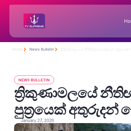
Ho
Home
News Bulletin
ත්‍රිකුණාමලයේ නීතිඥවරයෙකුගේ පුත්‍රයෙක් 
NEWS BULLETIN
ත්‍රිකුණාමලයේ නී
පුත්‍රයෙක් අතුරුදන් 
January 27, 2026