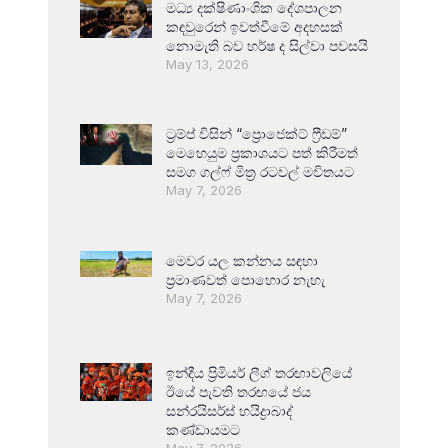
මධ්‍ය දක්ෂිණාංශික දේශපාලන
කඳවුරෙන් ඉවත්වීමේ අදහසක්
නොමැති බව හර්ෂ ද සිල්වා පවසයි
May 13, 2026
ට්‍රම්ප් විසින් “ප්‍රොජෙක්ට් ෆ්‍රීඩම්”
මෙහෙයුම ප්‍රකාශයට පත් කිරීමත්
සමග ගල්ෆ් මිත්‍ර රටවල් මවිතයට
May 7, 2026
මෙවර යල කන්නය සඳහා
ප්‍රමාණවත් පොහොර නැහැ
May 7, 2026
ඉන්දීය ප්‍රිමියර් ලීග් තරඟාවලියේ
ඊයේ පැවති තරඟයේ ජය
සන්රයිසර්ස් හයිද්‍රාබාද්
කණ්ඩායමට
May 7, 2026