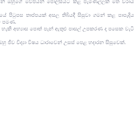
න් ඔහුගේ මව්පියන් පොලිසියට කළ පැමිණිල්ලක් මත වරාය
ණයේ පිටුපස තාප්පයක් අසල තිබියදී සිසුවා ගමන් කළ පාපැදිය
ට පමණ.
 හැකි අභ්‍යාස පොත් පෑන් ඇතුළු පාසල් උපකරණ ද පසෙක වැටි
ඔහු ජීව විද්‍යා විෂය ධාරාවෙන් උසස් පෙළ හදාරන සිසුවෙක්.