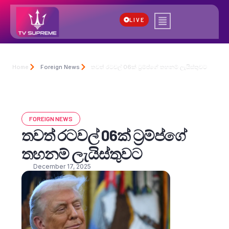
LIVE
Home
Foreign News
තවත් රටවල් 06ක් ට්‍රම්ප්ගේ තහනම් ලැයිස්තුවට
FOREIGN NEWS
තවත් රටවල් 06ක් ට්‍රම්ප්ගේ
තහනම් ලැයිස්තුවට
December 17, 2025