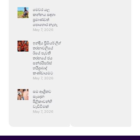
මෙවර යල
කන්නය සඳහා
ප්‍රමාණවත්
පොහොර නැහැ
May 7, 2026
ඉන්දීය ප්‍රිමියර් ලීග්
තරඟාවලියේ
ඊයේ පැවති
තරඟයේ ජය
සන්රයිසර්ස්
හයිද්‍රාබාද්
කණ්ඩායමට
May 7, 2026
සම ආශ්‍රිතව
සෑදෙන
පිළිකාවන්හි
වැඩිවීමක්
May 7, 2026