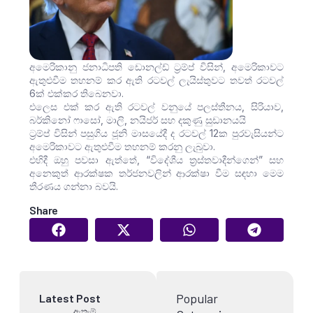
අමෙරිකානු ජනාධිපති ඩොනල්ඩ් ට්‍රම්ප් විසින්, අමෙරිකාවට
ඇතුළුවීම තහනම් කර ඇති රටවල් ලැයිස්තුවට තවත් රටවල්
6ක් එක්කර තිබෙනවා.
එලෙස එක් කර ඇති රටවල් වනුයේ පලස්තීනය, සිරියාව,
බර්කිනෝ ෆාසෝ, මාලි, නයිජර් සහ දකුණු සුඩානයයි
ට්‍රම්ප් විසින් පසුගිය ජූනි මාසයේදී ද රටවල් 12ක පුරවැසියන්ට
අමෙරිකාවට ඇතුළුවීම තහනම් කරනු ලැබුවා.
එහිදී ඔහු පවසා ඇත්තේ, “විදේශීය ත්‍රස්තවාදීන්ගෙන්” සහ
අනෙකුත් ආරක්ෂක තර්ජනවලින් ආරක්ෂා වීම සඳහා මෙම
තීරණය ගන්නා බවයි.
Share
Popular
Latest Post
ඇතැම්