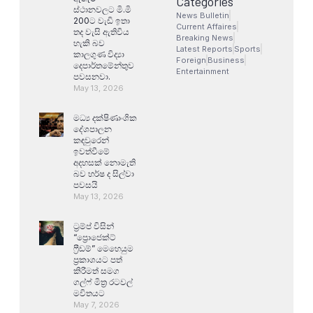
Categories
ස්ථානවලට මි.මි
News Bulletin
200ට වැඩි ඉතා
Current Affaires
තද වැසි ඇතිවිය
Breaking News
හැකි බව
Latest Reports
Sports
කාලගුණ විද්‍යා
Foreign
Business
දෙපාර්තමේන්තුව
Entertainment
පවසනවා.
May 13, 2026
මධ්‍ය දක්ෂිණාංශික
දේශපාලන
කඳවුරෙන්
ඉවත්වීමේ
අදහසක් නොමැති
බව හර්ෂ ද සිල්වා
පවසයි
May 13, 2026
ට්‍රම්ප් විසින්
“ප්‍රොජෙක්ට්
ෆ්‍රීඩම්” මෙහෙයුම
ප්‍රකාශයට පත්
කිරීමත් සමග
ගල්ෆ් මිත්‍ර රටවල්
මවිතයට
May 7, 2026