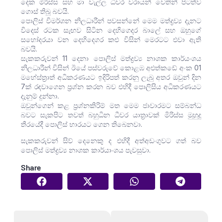
දෙක මිරිස්ස සහ මා වැල්ල ධීවර වරායන් වෙතින් පිටත්ව
ගොස් තිබූ බවයි.
පොලිස් විමර්ශන නිලධාරීන් පවසන්නේ මෙම මත්ද්‍රව්‍ය දැනට
විදෙස් රටක සැඟව සිටින දෙහිගෙදර බාලේ සහ ඔහුගේ
සහෝදරයා වන දෙහිදෙගර කළු විසින් මෙරටට එවා ඇති
බවයි.
සැකකරුවන් 11 දෙනා පොලිස් මත්ද්‍රව්‍ය නාශක කාර්යංශය
නිලධාරීන් විසින් ඊයේ පස්වරුවේ කොළඹ අළුත්කඩේ අංක 01
මහේස්ත්‍රාත් අධිකරණයට ඉදිරිපත් කරනු ලැබු අතර ඔවුන් දින
7ක් රඳවාගෙන ප්‍රශ්න කරන බව එහිදී පොලිසිය අධිකරණයට
දැනුම් දුන්නා.
ඔවුන්ගෙන් කළ ප්‍රශ්නකිරිම් මත මෙම ජාවාරමට සම්බන්ධ
බවට සැකපිට තවත් බහුධින ධීවර යාත්‍රාවක් මිරිස්ස මුහුදු
තීරයේදී පොලිස් භාරයට ගෙන තිබෙනවා.
සැකකරුවන් සිව් දෙනෙකු ද එහිදී අත්අඩංගුවට ගත් බව
පොලිස් මත්ද්‍රව්‍ය නාශක කාර්යාංශය පැවසුවා.
Share