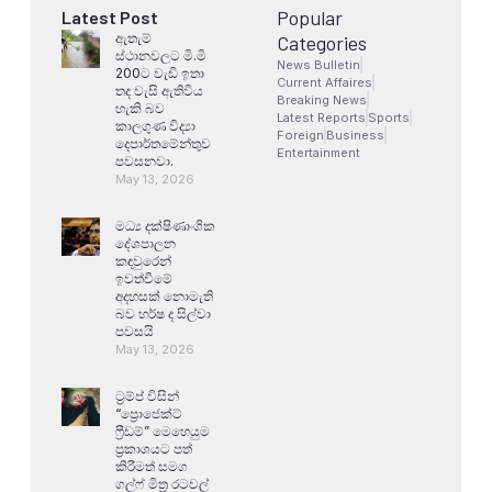
Popular
Latest Post
ඇතැම්
Categories
ස්ථානවලට මි.මි
News Bulletin
200ට වැඩි ඉතා
Current Affaires
තද වැසි ඇතිවිය
Breaking News
හැකි බව
Latest Reports
Sports
කාලගුණ විද්‍යා
Foreign
Business
දෙපාර්තමේන්තුව
Entertainment
පවසනවා.
May 13, 2026
මධ්‍ය දක්ෂිණාංශික
දේශපාලන
කඳවුරෙන්
ඉවත්වීමේ
අදහසක් නොමැති
බව හර්ෂ ද සිල්වා
පවසයි
May 13, 2026
ට්‍රම්ප් විසින්
“ප්‍රොජෙක්ට්
ෆ්‍රීඩම්” මෙහෙයුම
ප්‍රකාශයට පත්
කිරීමත් සමග
ගල්ෆ් මිත්‍ර රටවල්