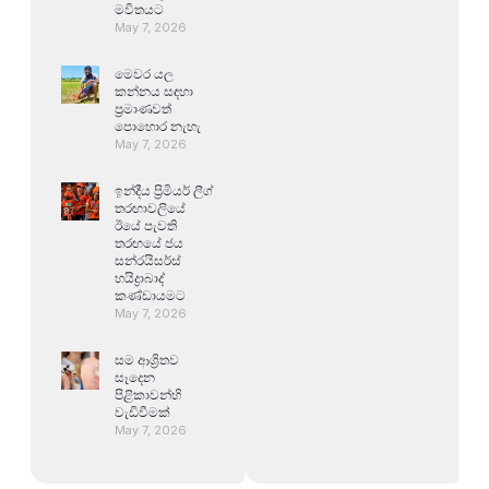
මවිතයට
May 7, 2026
මෙවර යල
කන්නය සඳහා
ප්‍රමාණවත්
පොහොර නැහැ
May 7, 2026
ඉන්දීය ප්‍රිමියර් ලීග්
තරඟාවලියේ
ඊයේ පැවති
තරඟයේ ජය
සන්රයිසර්ස්
හයිද්‍රාබාද්
කණ්ඩායමට
May 7, 2026
සම ආශ්‍රිතව
සෑදෙන
පිළිකාවන්හි
වැඩිවීමක්
May 7, 2026