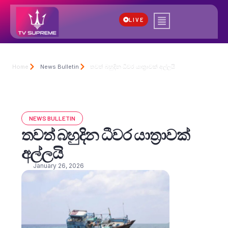
LIVE
Home
News Bulletin
තවත් බහුදින ධීවර යාත්‍රාවක් අල්ලයි
NEWS BULLETIN
තවත් බහුදින ධීවර යාත්‍රාවක්
අල්ලයි
January 26, 2026