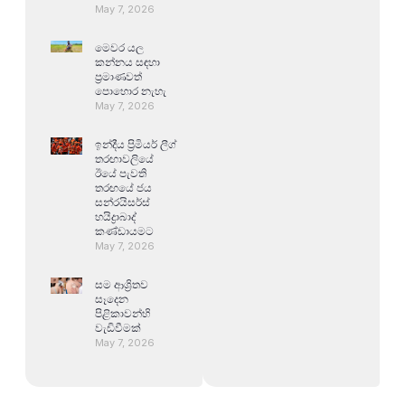
May 7, 2026
මෙවර යල
කන්නය සඳහා
ප්‍රමාණවත්
පොහොර නැහැ
May 7, 2026
ඉන්දීය ප්‍රිමියර් ලීග්
තරඟාවලියේ
ඊයේ පැවති
තරඟයේ ජය
සන්රයිසර්ස්
හයිද්‍රාබාද්
කණ්ඩායමට
May 7, 2026
සම ආශ්‍රිතව
සෑදෙන
පිළිකාවන්හි
වැඩිවීමක්
May 7, 2026