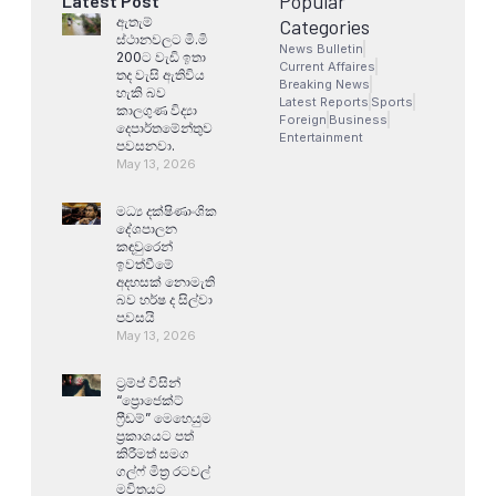
Popular
Latest Post
ඇතැම්
Categories
ස්ථානවලට මි.මි
News Bulletin
200ට වැඩි ඉතා
Current Affaires
තද වැසි ඇතිවිය
Breaking News
හැකි බව
Latest Reports
Sports
කාලගුණ විද්‍යා
Foreign
Business
දෙපාර්තමේන්තුව
Entertainment
පවසනවා.
May 13, 2026
මධ්‍ය දක්ෂිණාංශික
දේශපාලන
කඳවුරෙන්
ඉවත්වීමේ
අදහසක් නොමැති
බව හර්ෂ ද සිල්වා
පවසයි
May 13, 2026
ට්‍රම්ප් විසින්
“ප්‍රොජෙක්ට්
ෆ්‍රීඩම්” මෙහෙයුම
ප්‍රකාශයට පත්
කිරීමත් සමග
ගල්ෆ් මිත්‍ර රටවල්
මවිතයට