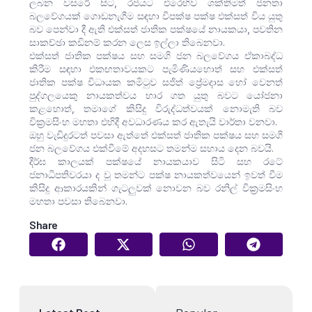
ලබන වසරේ සිට, රජයට එරෙහිව ශක්තිමත් ජනතා
බලවේගයක් ගොඩනැගීම සඳහා විපක්ෂ පක්ෂ එක්සත් විය යුතු
බව පෙන්වා දී ඇති එක්සත් ජාතික පක්ෂයේ නායකයා, පවතින
සාකච්ඡා කඩිනම් කරන ලෙස ඉල්ලා තිබෙනවා.
එක්සත් ජාතික පක්ෂය සහ සමගි ජන බලවේගය ඒකාබද්ධ
කිරීම සඳහා එකඟතාවයකට පැමිණියහොත් සහ එක්සත්
ජාතික පක්ෂ විධායක කමිටුව සජිත් ප්‍රේමදාස හෝ වෙනත්
පුද්ගලයෙකු නායකත්වය භාර ගත යුතු බවට යෝජනා
කළහොත්, තමාගේ කිසිදු විරුද්ධත්වයක් නොමැති බව
වික්‍රමසිංහ මහතා එහිදී අවධාරණය කර ඇතැයි වාර්තා වනවා.
ඔහු වැඩිදුරටත් පවසා ඇත්තේ එක්සත් ජාතික පක්ෂය සහ සමගි
ජන බලවේගය එක්වීමේ අදහසට තමන්ම සහාය දෙන බවයි.
දීර්ඝ කාලයක් පක්ෂයේ නායකයාව සිටි සහ රටේ
ජනාධිපතිවරයා ද වූ තමන්ට පක්ෂ නායකත්වයෙන් ඉවත් වීම
කිසිදු ආකාරයකින් ගැටලුවක් නොවන බව රනිල් වික්‍රමසිංහ
මහතා පවසා තිබෙනවා.
Share