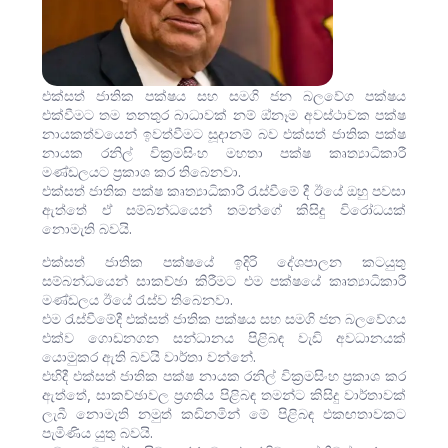
එක්සත් ජාතික පක්ෂය සහ සමගි ජන බලවේග පක්ෂය
එක්වීමට තම තනතුර බාධාවක් නම් ඔ්නෑම අවස්ථාවක පක්ෂ
නායකත්වයෙන් ඉවත්වීමට සූදානම් බව එක්සත් ජාතික පක්ෂ
නායක රනිල් වික්‍රමසිංහ මහතා පක්ෂ කෘත්‍යාධිකාරී
මණ්ඩලයට ප්‍රකාශ කර තිබෙනවා.
එක්සත් ජාතික පක්ෂ කෘත්‍යාධිකාරී රැස්වීමේ දී ඊයේ ඔහු පවසා
ඇත්තේ ඒ සම්බන්ධයෙන් තමන්ගේ කිසිදු විරෝධයක්
නොමැති බවයි.
එක්සත් ජාතික පක්ෂයේ ඉදිරි දේශපාලන කටයුතු
සම්බන්ධයෙන් සාකච්ඡා කිරීමට එම පක්ෂයේ කෘත්‍යාධිකාරී
මණ්ඩලය ඊයේ රැස්ව තිබෙනවා.
එම රැස්වීමේදී එක්සත් ජාතික පක්ෂය සහ සමගි ජන බලවේගය
එක්ව ගොඩනගන සන්ධානය පිළිබඳ වැඩි අවධානයක්
යොමුකර ඇති බවයි වාර්තා වන්නේ.
එහිදී එක්සත් ජාතික පක්ෂ නායක රනිල් වික්‍රමසිංහ ප්‍රකාශ කර
ඇත්තේ, සාකච්ඡාවල ප්‍රගතිය පිළිබඳ තමන්ට කිසිදු වාර්තාවක්
ලැබී නොමැති නමුත් කඩිනමින් මේ පිළිබඳ එකඟතාවකට
පැමිණිය යුතු බවයි.