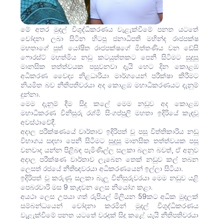
මේ අතර මුදල් විශුද්ධිකරණය වැළැක්වීමේ පනත යටතේ
චෝදනා ලබා සිටින හිටපු ජනාධිපති මහින්ද රාජපක්ෂ
මහතාගේ පුත් යෝෂිත රාජපක්ෂගේ මිත්තණිය වන ඩේසි
ෆොරස්ට් මහත්මිය නඩු කටයුත්තකට පෙනී සිටිමට සුදුසු
මානසික තත්ත්වයක පසුවනවා දැයි හෙට දින කොළඹ
අධිකරණ වෛද්‍ය නිළධාරියා මාර්ගයෙන් පරීක්ෂා කිරීමට
නියමිත බව නීතිපතිවරයා අද කොළඹ මහාධිකරණයට දැනුම්
දුන්නා.
මෙම දැනුම් දීම සිදු කලේ මෙම නඩුව අද කොළඹ
මහාධිකරණ විනිසුරු රශ්මි සිංගප්පුලි මහතා ඉදිරියේ කැඳවූ
අවස්ථාවේදී.
අදාල පරීක්ෂණයේ වාර්තාව ඉදිරිපත් වූ පසු විත්තිකාරිය නඩු
විභාගය සඳහා පෙනී සිටීමට සුදුසු මානසික තත්ත්වයක පසු
වනවාද යන්න පිළිබඳ පැමිණිල්ල සලකා බලන බවත්, ඒ අනුව
අදාල පරීක්ෂණ වාර්තාව ලැබෙන තෙක් නඩුව කල් තබන
ලෙසත් රජයේ නීතිඥවරයා අධිකරණයෙන් ඉල්ලා සිටියා.
ඉදිරිපත් වූ කරුණු සලකා බැලූ විනිසුරුවරයා මෙම නඩුව යළි
පෙබරවාරි මස 9 කැඳවන ලෙස නියෝග කළා.
අයථා ලෙස උපයා ගත් රුපියල් මිලියන 59කට අධික මුදලක්
සම්බන්ධයෙන් චෝදනා කරමින් මුදල් විශුද්ධිකරණය
වැළැක්වීමේ පනත යටතේ වරදක් සිදු කළේ යැයි නීතිපතිවරයා