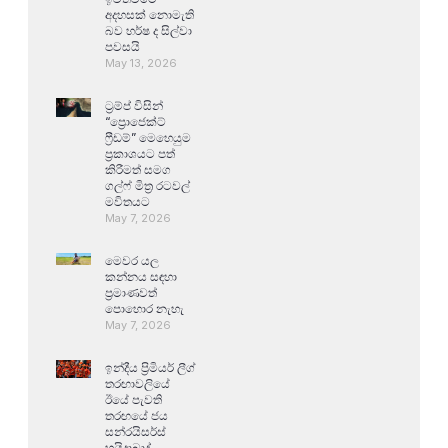
අදහසක් නොමැති
බව හර්ෂ ද සිල්වා
පවසයි
May 13, 2026
ට්‍රම්ප් විසින්
“ප්‍රොජෙක්ට්
ෆ්‍රීඩම්” මෙහෙයුම
ප්‍රකාශයට පත්
කිරීමත් සමග
ගල්ෆ් මිත්‍ර රටවල්
මවිතයට
May 7, 2026
මෙවර යල
කන්නය සඳහා
ප්‍රමාණවත්
පොහොර නැහැ
May 7, 2026
ඉන්දීය ප්‍රිමියර් ලීග්
තරඟාවලියේ
ඊයේ පැවති
තරඟයේ ජය
සන්රයිසර්ස්
හයිද්‍රාබාද්