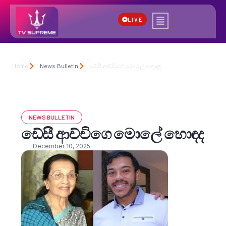
LIVE
Home
News Bulletin
ඩේසී ආච්චිගෙ මොලේ හොඳද
NEWS BULLETIN
ඩේසී ආච්චිගෙ මොලේ හොඳද
December 10, 2025