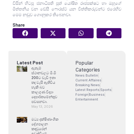
විසින් හිටපු ජනාධිපති පුත් යෝෂිත රාජපක්ෂට හා ඔහුගේ
මිත්තනිය වන ඩේසී ෆොරස්ට් යන විත්තිකරුවන්ට එරෙහිව
මෙම නඩුව ගොනුකර තිබෙනවා.
Share
Popular
Latest Post
ඇතැම්
Categories
ස්ථානවලට මි.මි
News Bulletin
200ට වැඩි ඉතා
Current Affaires
තද වැසි ඇතිවිය
Breaking News
හැකි බව
Latest Reports
Sports
කාලගුණ විද්‍යා
Foreign
Business
දෙපාර්තමේන්තුව
Entertainment
පවසනවා.
May 13, 2026
මධ්‍ය දක්ෂිණාංශික
දේශපාලන
කඳවුරෙන්
ඉවත්වීමේ