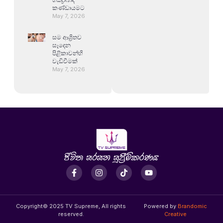
කණ්ඩායමට
May 7, 2026
සම ආශ්‍රිතව
සෑදෙන
පිළිකාවන්හි
වැඩිවීමක්
May 7, 2026
Copyright© 2025 TV Supreme, All rights
Powered by
Brandomic
reserved.
Creative