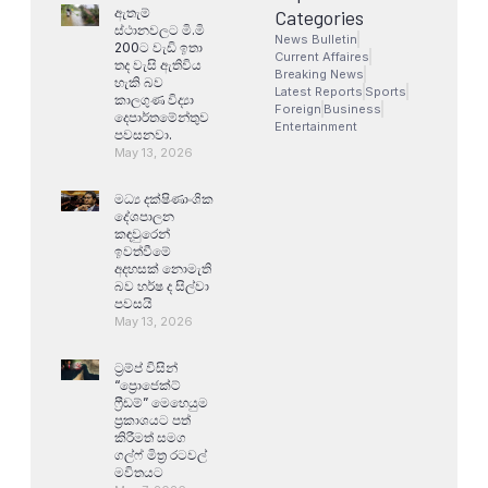
ඇතැම්
Categories
ස්ථානවලට මි.මි
News Bulletin
200ට වැඩි ඉතා
Current Affaires
තද වැසි ඇතිවිය
Breaking News
හැකි බව
Latest Reports
Sports
කාලගුණ විද්‍යා
Foreign
Business
දෙපාර්තමේන්තුව
Entertainment
පවසනවා.
May 13, 2026
මධ්‍ය දක්ෂිණාංශික
දේශපාලන
කඳවුරෙන්
ඉවත්වීමේ
අදහසක් නොමැති
බව හර්ෂ ද සිල්වා
පවසයි
May 13, 2026
ට්‍රම්ප් විසින්
“ප්‍රොජෙක්ට්
ෆ්‍රීඩම්” මෙහෙයුම
ප්‍රකාශයට පත්
කිරීමත් සමග
ගල්ෆ් මිත්‍ර රටවල්
මවිතයට