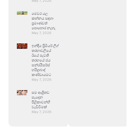
May 7, 2026
මෙවර යල
කන්නය සඳහා
ප්‍රමාණවත්
පොහොර නැහැ
May 7, 2026
ඉන්දීය ප්‍රිමියර් ලීග්
තරඟාවලියේ
ඊයේ පැවති
තරඟයේ ජය
සන්රයිසර්ස්
හයිද්‍රාබාද්
කණ්ඩායමට
May 7, 2026
සම ආශ්‍රිතව
සෑදෙන
පිළිකාවන්හි
වැඩිවීමක්
May 7, 2026