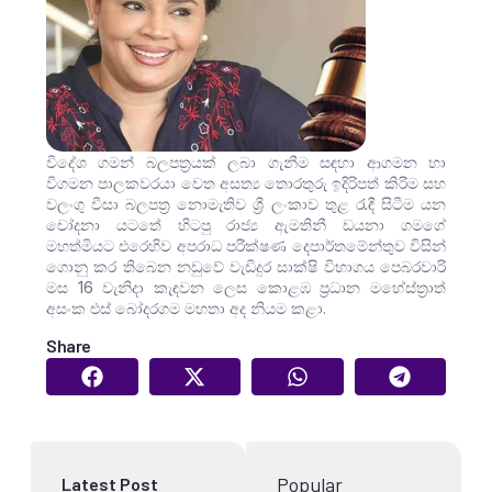
විදේශ ගමන් බලපත්‍රයක් ලබා ගැනීම සඳහා ආගමන හා
විගමන පාලකවරයා වෙත අසත්‍ය තොරතුරු ඉදිරිපත් කිරිම සහ
වලංගු වීසා බලපත්‍ර නොමැතිව ශ්‍රී ලංකාව තුළ රැඳී සිටීම යන
චෝදනා යටතේ හිටපු රාජ්‍ය ඇමතිනී ඩයනා ගමගේ
මහත්මියට එරෙහිව අපරාධ පරීක්ෂණ දෙපාර්තමේන්තුව විසින්
ගොනු කර තිබෙන නඩුවේ වැඩිදුර සාක්ෂි විභාගය පෙබරවාරි
මස 16 වැනිදා කැඳවන ලෙස කොළඹ ප්‍රධාන මහේස්ත්‍රාත්
අසංක එස් බෝදරගම මහතා අද නියම කළා.
Share
Popular
Latest Post