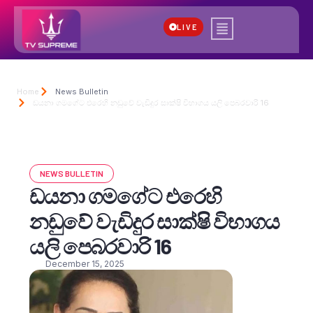
LIVE
Home
News Bulletin
ඩයනා ගමගේට එරෙහි නඩුවේ වැඩිදුර සාක්ෂි විභාගය යලි පෙබරවාරි 16
NEWS BULLETIN
ඩයනා ගමගේට එරෙහි
නඩුවේ වැඩිදුර සාක්ෂි විභාගය
යලි පෙබරවාරි 16
December 15, 2025