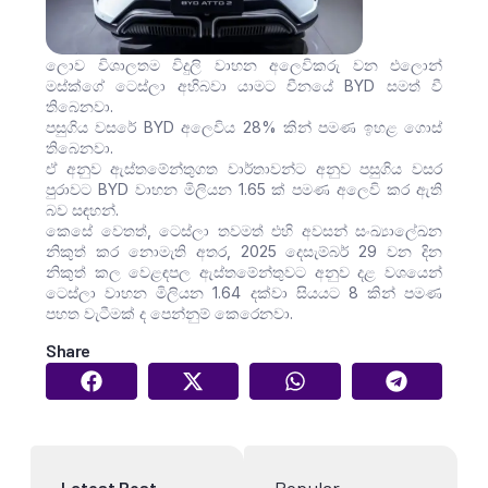
ලොව විශාලතම විදුලි වාහන අලෙවිකරු වන එලොන්
මස්ක්ගේ ටෙස්ලා අභිබවා යාමට චීනයේ BYD සමත් වී
තිබෙනවා.
පසුගිය වසරේ BYD අලෙවිය 28% කින් පමණ ඉහළ ගොස්
තිබෙනවා.
ඒ අනුව ඇස්තමේන්තුගත වාර්තාවන්ට අනුව පසුගිය වසර
පුරාවට BYD වාහන මිලියන 1.65 ක් පමණ අලෙවි කර ඇති
බව සඳහන්.
කෙසේ වෙතත්, ටෙස්ලා තවමත් එහි අවසන් සංඛ්‍යාලේඛන
නිකුත් කර නොමැති අතර, 2025 දෙසැම්බර් 29 වන දින
නිකුත් කල වෙළඳපල ඇස්තමේන්තුවට අනුව දළ වශයෙන්
ටෙස්ලා වාහන මිලියන 1.64 දක්වා සියයට 8 කින් පමණ
පහත වැටීමක් ද පෙන්නුම් කෙරෙනවා.
Share
Popular
Latest Post