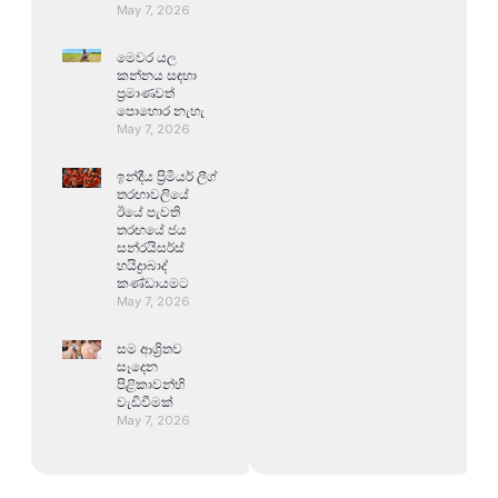
May 7, 2026
මෙවර යල
කන්නය සඳහා
ප්‍රමාණවත්
පොහොර නැහැ
May 7, 2026
ඉන්දීය ප්‍රිමියර් ලීග්
තරඟාවලියේ
ඊයේ පැවති
තරඟයේ ජය
සන්රයිසර්ස්
හයිද්‍රාබාද්
කණ්ඩායමට
May 7, 2026
සම ආශ්‍රිතව
සෑදෙන
පිළිකාවන්හි
වැඩිවීමක්
May 7, 2026