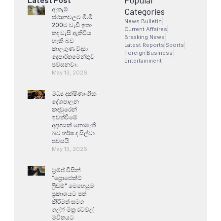
ඇතැම්
Categories
ස්ථානවලට මි.මි
News Bulletin
200ට වැඩි ඉතා
Current Affaires
තද වැසි ඇතිවිය
Breaking News
හැකි බව
Latest Reports
Sports
කාලගුණ විද්‍යා
Foreign
Business
දෙපාර්තමේන්තුව
Entertainment
පවසනවා.
May 13, 2026
මධ්‍ය දක්ෂිණාංශික
දේශපාලන
කඳවුරෙන්
ඉවත්වීමේ
අදහසක් නොමැති
බව හර්ෂ ද සිල්වා
පවසයි
May 13, 2026
ට්‍රම්ප් විසින්
“ප්‍රොජෙක්ට්
ෆ්‍රීඩම්” මෙහෙයුම
ප්‍රකාශයට පත්
කිරීමත් සමග
ගල්ෆ් මිත්‍ර රටවල්
මවිතයට