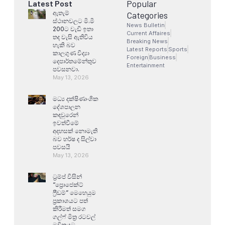
Popular
Latest Post
ඇතැම්
Categories
ස්ථානවලට මි.මි
News Bulletin
200ට වැඩි ඉතා
Current Affaires
තද වැසි ඇතිවිය
Breaking News
හැකි බව
Latest Reports
Sports
කාලගුණ විද්‍යා
Foreign
Business
දෙපාර්තමේන්තුව
Entertainment
පවසනවා.
May 13, 2026
මධ්‍ය දක්ෂිණාංශික
දේශපාලන
කඳවුරෙන්
ඉවත්වීමේ
අදහසක් නොමැති
බව හර්ෂ ද සිල්වා
පවසයි
May 13, 2026
ට්‍රම්ප් විසින්
“ප්‍රොජෙක්ට්
ෆ්‍රීඩම්” මෙහෙයුම
ප්‍රකාශයට පත්
කිරීමත් සමග
ගල්ෆ් මිත්‍ර රටවල්
මවිතයට