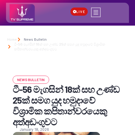
LIVE
Home
News Bulletin
ටී-56 මැගසින් 18ක් සහ උණ්ඩ 25ක් සමග යුද හමුදාවේ විශ්‍රාමික
කපිතාන්වරයෙකු අත්අඩංගුවට
NEWS BULLETIN
ටී-56 මැගසින් 18ක් සහ උණ්ඩ
25ක් සමග යුද හමුදාවේ
විශ්‍රාමික කපිතාන්වරයෙකු
අත්අඩංගුවට
January 18, 2026