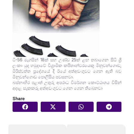
ටී-56 මැගසින් 18ක් සහ උණ්ඩ 25ක් ළඟ තබාගෙන සිටි ශ්‍රී
ලංකා යුද හමුදාවේ විශ්‍රාමික කපිතාන්වරයෙකු මිනුවන්ගොඩ,
මිරිස්වත්ත ප්‍රදේශයේ දී ඊයේ අත්අඩංගුවට ගෙන ඇති බව
මිනුවන්ගොඩ පොලිසිය පවසනවා.
බස්නාහිර පළාත් උතුරු අපරාධ විමර්ශන කොට්ඨාශය විසින්
අදාළ සැකකරු අත්අඩංගුවට ගෙන ගෙන තිබෙනවා
Share