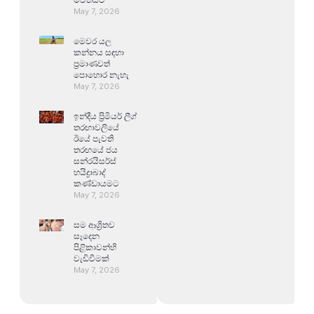
May 7, 2026
මෙවර යල
කන්නය සඳහා
ප්‍රමාණවත්
පොහොර නැහැ
May 7, 2026
ඉන්දීය ප්‍රිමියර් ලීග්
තරඟාවලියේ
ඊයේ පැවති
තරඟයේ ජය
සන්රයිසර්ස්
හයිද්‍රාබාද්
කණ්ඩායමට
May 7, 2026
සම ආශ්‍රිතව
සෑදෙන
පිළිකාවන්හි
වැඩිවීමක්
May 7, 2026