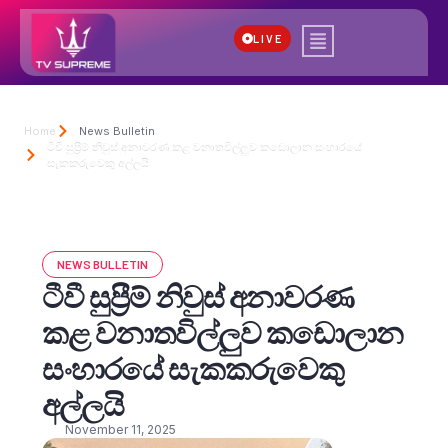
LIVE
Home
News Bulletin
ටීවී සුප්‍රීම් නිවුස් අනාවරණ කළ වනාතවිල්ලුව කඩොලාන සංහාරයේ
සැකකරුවෙකු අල්ලයි
NEWS BULLETIN
ටීවී සුප්‍රීම් නිවුස් අනාවරණ
කළ වනාතවිල්ලුව කඩොලාන
සංහාරයේ සැකකරුවෙකු
අල්ලයි
November 11, 2025