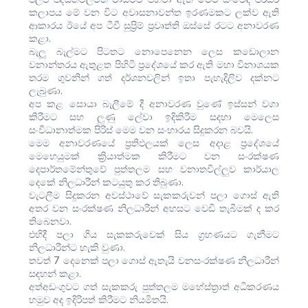
කලාපය මේ වන විට අවාසනාවන්ත ඉරණමකට ලක්ව ඇති
ආකාරය ඊයේ අප ටීවී සුප්‍රිම් ප්‍රවෘත්ති ඔස්සේ රටට අනාවරණ
කළා.
බැලූ බැල්මට පිටතට නොපෙනෙන ලෙස කඩොලාන
වනාන්තරය ඇතුළත පිහිටි ප්‍රදේශයේ කර ඇති මහා විනාශයක
තරම ගුවනින් ගත් දර්ශනවලින් ඉතා පැහැදිලිව දක්නට
ලැබුණා.
අප කළ සොයා බැලීමේ දී අනාවරණ වුණේ ඉස්සන් වගා
කිරීමට සහ ලුණු ලේවා ඉදිකිරීම සදහා මෙලෙස
සංවිධානාත්මක පිරිස් මෙම වන සංහාරය සිදුකරන බවයි.
මෙම අනාවරණයේ ප්‍රතිඵලයක් ලෙස අදාළ ප්‍රදේශයේ
මෙහෙයුමක් ක්‍රියාත්මක කිරීමට වන සංරක්ෂණ
දෙපාර්තමේන්තුවේ පුත්තලම සහ වනාතවිල්ලුව කාර්යාල
දෙකේ නිලධාරීන් කටයුතු කර තිබුණා.
වැටලීම සිදුකරන අවස්ථාවේ සැකකරුවන් පලා ගොස් ඇති
අතර වන සංරක්ෂණ නිලධාරීන් අහසට වෙඩි තැබීමක් ද කර
තිබෙනවා.
එහිදී පලා ගිය සැකකරුවෙක් සිය ග්‍රහණයට ගැනීමට
නිලධාරීන්ට හැකි වුණා.
තවත් 7 දෙනෙක් පලා ගොස් ඇතැයි වනසංරක්ෂණ නිලධාරීන්
සඳහන් කළා.
අත්අඩංගුවට ගත් සැකකරු පුත්තලම මහේස්ත්‍රාත් අධිකරණය
හමුව අද ඉදිරිපත් කිරීමට නියමිතයි.