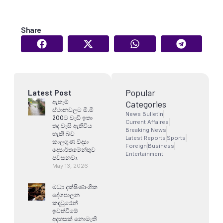
Share
Popular
Latest Post
ඇතැම්
Categories
ස්ථානවලට මි.මි
News Bulletin
200ට වැඩි ඉතා
Current Affaires
තද වැසි ඇතිවිය
Breaking News
හැකි බව
Latest Reports
Sports
කාලගුණ විද්‍යා
Foreign
Business
දෙපාර්තමේන්තුව
Entertainment
පවසනවා.
May 13, 2026
මධ්‍ය දක්ෂිණාංශික
දේශපාලන
කඳවුරෙන්
ඉවත්වීමේ
අදහසක් නොමැති