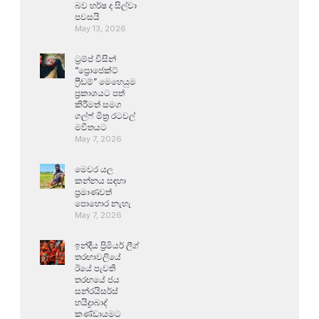
බව හර්ෂ ද සිල්වා
පවසයි
May 13, 2026
ට්‍රම්ප් විසින්
“ප්‍රොජෙක්ට්
ෆ්‍රීඩම්” මෙහෙයුම
ප්‍රකාශයට පත්
කිරීමත් සමග
ගල්ෆ් මිත්‍ර රටවල්
මවිතයට
May 7, 2026
මෙවර යල
කන්නය සඳහා
ප්‍රමාණවත්
පොහොර නැහැ
May 7, 2026
ඉන්දීය ප්‍රිමියර් ලීග්
තරඟාවලියේ
ඊයේ පැවති
තරඟයේ ජය
සන්රයිසර්ස්
හයිද්‍රාබාද්
කණ්ඩායමට