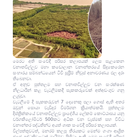
මෙරට අති සංවේදී පරිසර කලාපයක් ලෙස සැලකෙන
වනාතවිල්ලුව මහා කඩොලාන වනාන්තරයේ සිදුකෙරෙන
සංහාරය සම්බන්ධයෙන් ටීවී සුප්‍රීම් නිවුස් අනාවරණය ඵල දරා
තිබෙනවා.
ඒ අනුව පුත්තලම සහ වනාතවිල්ලුව වන සංරක්ෂණ
නිලධාරීන් කළ වැටලීමකදී සැකකරුවෙක් අත්අඩංගුව ගනු
ලැබුවා.
වැටලීමේ දී සැකකරුවන් 7 දෙනෙකු පලා ගොස් ඇති අතර
ඔවුන් සොයා වැඩිදුර විමර්ශන ක්‍රියාත්මකයි. පුත්තලම
දිස්ත්‍රික්කයේ වනාතවිල්ලුව ප්‍රාදේශිය ලේකම් කොට්ඨාසය යනු
වර්ගකිලෝමිටර් 500කට අධික වන වැස්මක් සහ විවිධ
වනාන්තර පද්ධතින්ට අයත් ශාක සංවේදී පරිසර කලාපයක්.
විල්පත්තුවටත්, මනරම් කලපු තීරයකට මෙන්ම ගංගා ආශ්‍රිත
ජලජ පද්ධතිවලටත් මායිම්ව පිහිටා ඇති මෙම සංවේදී පරිසර