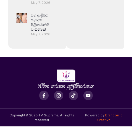
May 7, 2026
සම ආශ්‍රිතව
සෑදෙන
පිළිකාවන්හි
වැඩිවීමක්
May 7, 2026
Copyright© 2025 TV Supreme, All rights
Powered by
Brandomic
reserved.
Creative