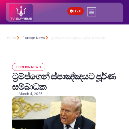
LIVE
Home
Foreign News
ට්‍රම්ප්ගෙන් ස්පාඤ්ඤයට පූර්ණ සම්බාධක
FOREIGN NEWS
ට්‍රම්ප්ගෙන් ස්පාඤ්ඤයට පූර්ණ
සම්බාධක
March 4, 2026