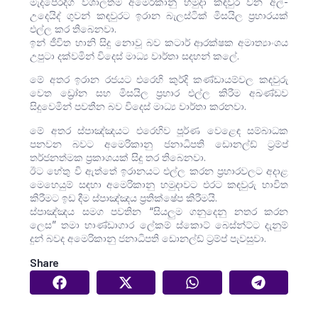
මැදපෙරදිග විශාලතම අමෙරිකානු හමුදා කඳවුර වන අල්-
උදෙයිද් ගුවන් කඳවුරට ඉරාන බැලස්ටික් මිසයිල ප්‍රහාරයක්
එල්ල කර තිබෙනවා.
ඉන් ජීවිත හානි සිදු නොවූ බව කටාර් ආරක්ෂක අමාත්‍යාංශය
උපුටා දක්වමින් විදෙස් මාධ්‍ය වාර්තා සදහන් කලේ.
මේ අතර ඉරාන රජයට එරෙහි කුර්දි කණ්ඩායම්වල කඳවුරු
වෙත ඩ්‍රෝන සහ මිසයිල ප්‍රහාර එල්ල කිරීම අඛණ්ඩව
සිදුවෙමින් පවතීන බව විදෙස් මාධ්‍ය වාර්තා කරනවා.
මේ අතර ස්පාඤ්ඤයට එරෙහිව පූර්ණ වෙළෙඳ සම්බාධක
පනවන බවට අමෙරිකානු ජනාධිපති ඩොනල්ඩ් ට්‍රම්ප්
තර්ජනත්මක ප්‍රකාශයක් සිදු තර තිබෙනවා.
ඊට හේතු වි ඇත්තේ ඉරානයට එල්ල කරන ප්‍රහාරවලට අදාළ
මෙහෙයුම් සඳහා අමෙරිකානු හමුදාවට එරට කඳවුරු භාවිත
කිරීමට ඉඩ දීම ස්පාඤ්ඤය ප්‍රතික්ෂේප කිරීමයි.
ස්පාඤ්ඤය සමග පවතින “සියලුම ගනුදෙනු නතර කරන
ලෙස” තමා භාණ්ඩාගාර ලේකම් ස්කොට් බෙස්න්ට්ට දැනුම්
දුන් බවද අමෙරිකානු ජනාධිපති ඩොනල්ඩ් ට්‍රම්ප් පැවසුවා.
Share