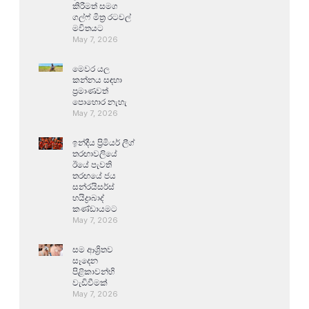
කිරීමත් සමග
ගල්ෆ් මිත්‍ර රටවල්
මවිතයට
May 7, 2026
මෙවර යල
කන්නය සඳහා
ප්‍රමාණවත්
පොහොර නැහැ
May 7, 2026
ඉන්දීය ප්‍රිමියර් ලීග්
තරඟාවලියේ
ඊයේ පැවති
තරඟයේ ජය
සන්රයිසර්ස්
හයිද්‍රාබාද්
කණ්ඩායමට
May 7, 2026
සම ආශ්‍රිතව
සෑදෙන
පිළිකාවන්හි
වැඩිවීමක්
May 7, 2026