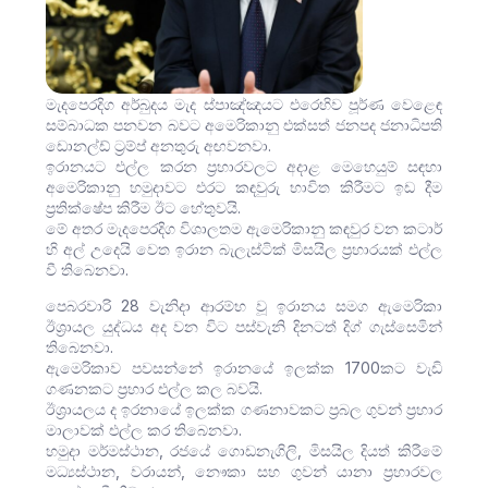
මැදපෙරදිග අර්බුදය මැද ස්පාඤ්ඤයට එරෙහිව පූර්ණ වෙළෙඳ
සම්බාධක පනවන බවට අමෙරිකානු එක්සත් ජනපද ජනාධිපති
ඩොනල්ඩ් ට්‍රම්ප් අනතුරු අඟවනවා.
ඉරානයට එල්ල කරන ප්‍රහාරවලට අදාළ මෙහෙයුම් සඳහා
අමෙරිකානු හමුදාවට එරට කඳවුරු භාවිත කිරීමට ඉඩ දීම
ප්‍රතික්ෂේප කිරීම ඊට හේතුවයි.
මේ අතර මැදපෙරදිග විශාලතම ඇමෙරිකානු කඳවුර වන කටාර්
හි අල් උදෙයි වෙත ඉරාන බැලැස්ටික් මිසයිල ප්‍රහාරයක් එල්ල
වී තිබෙනවා.
පෙබරවාරි 28 වැනිදා ආරම්භ වූ ඉරානය සමග ඇමෙරිකා
ඊශ්‍රායල යුද්ධය අද වන විට පස්වැනි දිනටත් දිග් ගැස්සෙමින්
තිබෙනවා.
ඇමෙරිකාව පවසන්නේ ඉරානයේ ඉලක්ක 1700කට වැඩි
ගණනකට ප්‍රහාර එල්ල කල බවයි.
ඊශ්‍රායලය ද ඉරනායේ ඉලක්ක ගණනාවකට ප්‍රබල ගුවන් ප්‍රහාර
මාලාවක් එල්ල කර තිබෙනවා.
හමුදා මර්මස්ථාන, රජයේ ගොඩනැගිලි, මිසයිල දියත් කිරීමේ
මධ්‍යස්ථාන, වරායන්, නෞකා සහ ගුවන් යානා ප්‍රහාරවල