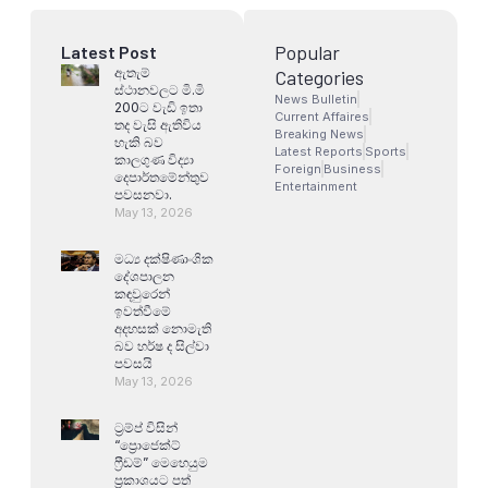
Popular
Latest Post
ඇතැම්
Categories
ස්ථානවලට මි.මි
News Bulletin
200ට වැඩි ඉතා
Current Affaires
තද වැසි ඇතිවිය
Breaking News
හැකි බව
Latest Reports
Sports
කාලගුණ විද්‍යා
Foreign
Business
දෙපාර්තමේන්තුව
Entertainment
පවසනවා.
May 13, 2026
මධ්‍ය දක්ෂිණාංශික
දේශපාලන
කඳවුරෙන්
ඉවත්වීමේ
අදහසක් නොමැති
බව හර්ෂ ද සිල්වා
පවසයි
May 13, 2026
ට්‍රම්ප් විසින්
“ප්‍රොජෙක්ට්
ෆ්‍රීඩම්” මෙහෙයුම
ප්‍රකාශයට පත්