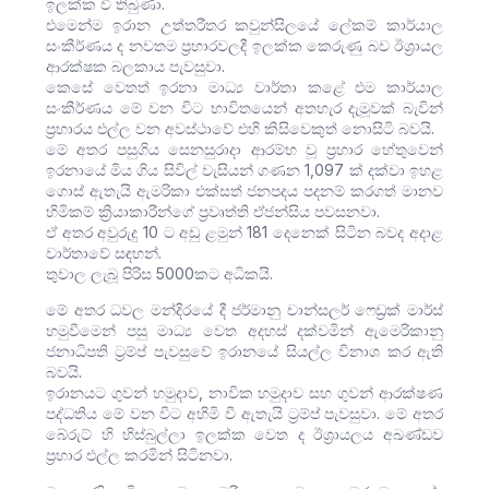
ඉලක්ක වී තිබුණා.
එමෙන්ම ඉරාන උත්තරීතර කවුන්සිලයේ ලේකම් කාර්යාල
සංකීර්ණය ද නවතම ප්‍රහාරවලදී ඉලක්ක කෙරුණු බව ඊශ්‍රායල
ආරක්ෂක බලකාය පැවසුවා.
කෙසේ වෙතත් ඉරනා මාධ්‍ය වාර්තා කළේ එම කාර්යාල
සංකීර්ණය මේ වන විට භාවිතයෙන් අතහැර දැමූවක් බැවින්
ප්‍රහාරය එල්ල වන අවස්ථාවේ එහි කිසිවෙකුත් නොසිටි බවයි.
මේ අතර පසුගිය සෙනසුරාදා ආරම්භ වූ ප්‍රහාර හේතුවෙන්
ඉරනායේ මිය ගිය සිවිල් වැසියන් ගණන 1,097 ක් දක්වා ඉහළ
ගොස් ඇතැයි ඇමරිකා එක්සත් ජනපදය පදනම් කරගත් මානව
හිමිකම් ක්‍රියාකාරීන්ගේ ප්‍රවෘත්ති ඒජන්සිය පවසනවා.
ඒ අතර අවුරුදු 10 ට අඩු ළමුන් 181 දෙනෙක් සිටින බවද අදාළ
වාර්තාවේ සඳහන්.
තුවාල ලැබූ පිරිස 5000කට අධිකයි.
මේ අතර ධවල මන්දිරයේ දී ජර්මානු චාන්සලර් ෆෙඩ්‍රක් මාර්ස්
හමුවීමෙන් පසු මාධ්‍ය වෙත අදහස් දක්වමින් ඇමෙරිකානු
ජනාධිපති ට්‍රම්ප් පැවසුවේ ඉරානයේ සියල්ල විනාශ කර ඇති
බවයි.
ඉරානයට ගුවන් හමුදාව, නාවික හමුදාව සහ ගුවන් ආරක්ෂණ
පද්ධතිය මේ වන විට අහිමි වී ඇතැයි ට්‍රම්ප් පැවසුවා. මේ අතර
බේරුට් හි හිස්බුල්ලා ඉලක්ක වෙත ද ඊශ්‍රායලය අඛණ්ඩව
ප්‍රහාර එල්ල කරමින් සිටිනවා.