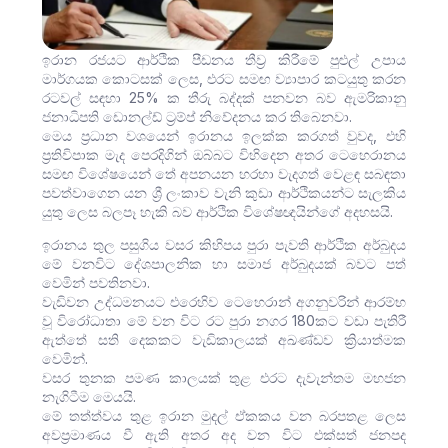
ඉරාන රජයට ආර්ථික පීඩනය තීව්‍ර කිරීමේ පුළුල් උපාය
මාර්ගයක කොටසක් ලෙස, එරට සමඟ ව්‍යාපාර කටයුතු කරන
රටවල් සඳහා 25% ක තීරු බද්දක් පනවන බව ඇමරිකානු
ජනාධිපති ඩොනල්ඩ් ට්‍රම්ප් නිවේදනය කර තිබෙනවා.
මෙය ප්‍රධාන වශයෙන් ඉරානය ඉලක්ක කරගත් වුවද, එහි
ප්‍රතිවිපාක මැද පෙරදිගින් ඔබ්බට විහිදෙන අතර ටෙහෙරානය
සමඟ විශේෂයෙන් තේ අපනයන හරහා වැදගත් වෙළඳ සබඳතා
පවත්වාගෙන යන ශ්‍රී ලංකාව වැනි කුඩා ආර්ථිකයන්ට සැලකිය
යුතු ලෙස බලපෑ හැකි බව ආර්ථික විශේෂඥයින්ගේ අදහසයි.
ඉරානය තුල පසුගිය වසර කිහිපය පුරා පැවති ආර්ථික අර්බුදය
මේ වනවිට දේශපාලනික හා සමාජ අර්බුදයක් බවට පත්
වෙමින් පවතිනවා.
වැඩිවන උද්ධමනයට එරෙහිව ටෙහෙරාන් අගනුවරින් ආරම්භ
වූ විරෝධාතා මේ වන විට රට පුරා නගර 180කට වඩා පැතිරී
ඇත්තේ සති දෙකකට වැඩිකාලයක් අඛණ්ඩව ක්‍රියාත්මක
වෙමින්.
වසර තුනක පමණ කාලයක් තුළ එරට දැවැන්තම මහජන
නැගිටීම මෙයයි.
මේ තත්ත්වය තුළ ඉරාන මුදල් ඒකකය වන බරපතළ ලෙස
අවප්‍රමාණය වී ඇති අතර අද වන විට එක්සත් ජනපද