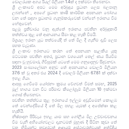
ඩොලරයක අගය රියල් මිලියන 1.4ක් ද ඉක්මවා ති‌බෙනවා.
ශ්‍රී ලංකාවේ අපට මෙම අර්බුදය ප්‍රධාන ලෙස බලපානු
ලබන්නේ , අපගේ ප්‍රධාන කෘෂි කාර්මික අපනයන බෝගය
වන තේ සඳහා ප්‍රධානම ගැනුම්කරුවෙක් වන්නේ ඉරානය වීම
හේතුවෙන්.‍
පළමු ප්‍රතිචාරය වනු ඇත්තේ ඉරානය පවතින අර්බුදකාරී
තත්ත්වය තුළ තේ ආනයනය සීමා කළ හැකි වීමයි.
ඊශ්‍රයල ඉරාන යුධ තත්වයේදී ත් තේ මිල දී ගැනීම දැඩි ලෙස
පහත වැටුණා.
ශ්‍රී ලංකාව ඉරානයට කරන තේ අපනයන සැලකිය යුතු
මට්ටමක පවතින අතර, ප්‍රධාන වශයෙන් තෙල් ණය පියවීම
සඳහා වූ හුවමාරු ගිවිසුමක් යටතේ මෙම ගනුදෙනුව සිදුවනවා.
2023 සංඛ්‍යාලේඛන අනුව තේ අපනයනය ඩොලර් මිලියන
37.6 ක් වූ අතර එය 2024 දී ඩොලර් මිලියන 67.81 ක් දක්වා
ඉහළ ගියා.
ආපසු ගෙවීමේ යෝජනා ක්‍රමය වේගවත් වීමත් සමඟ, 2025
මුල් භාගය වන විට පරිමාව කිලෝග්‍රෑම් මිලියන 10 ඉක්මවා
ගොස් තිබෙනවා.
පවතින තත්ත්වය තුළ ඉරානයේ ඉල්ලුම අඩුවීමෙන් කොළඹ
තේ වෙන්දේසියේ දී තේ මිල පහළ යෑමක් ද අපේක්ෂා කළ
හැකියි.
නිෂ්පාදන පිරිවැය ඉහළ යාම සහ ගෝලීය මිල උච්චාවචනය
වීම වැනි අභියෝගවලට දැනටමත් මුහුණ දී සිටින කුඩා තේ
වතු හිමියන්ට තවදුරටත් ආදායම් අස්ථාවරත්වයක් අත්විඳිය