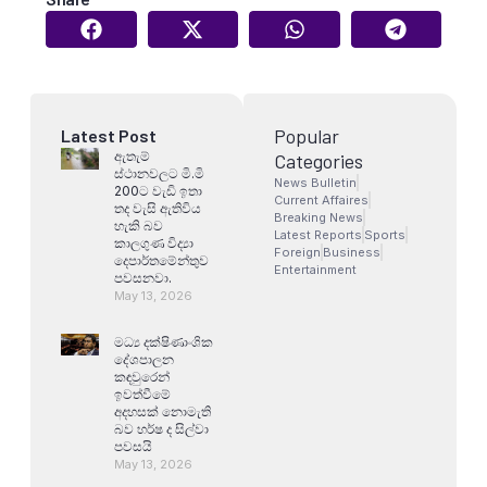
Popular
Latest Post
ඇතැම්
Categories
ස්ථානවලට මි.මි
News Bulletin
200ට වැඩි ඉතා
Current Affaires
තද වැසි ඇතිවිය
Breaking News
හැකි බව
Latest Reports
Sports
කාලගුණ විද්‍යා
Foreign
Business
දෙපාර්තමේන්තුව
Entertainment
පවසනවා.
May 13, 2026
මධ්‍ය දක්ෂිණාංශික
දේශපාලන
කඳවුරෙන්
ඉවත්වීමේ
අදහසක් නොමැති
බව හර්ෂ ද සිල්වා
පවසයි
May 13, 2026