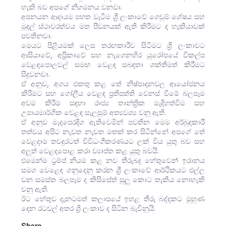
හැකි බව අපගේ නිගමනය වනවා.
අපනයන ආදායම පහත වැටීම ශ්‍රී ලංකාවේ ගෙවුම් ශේෂය සහ
මුදල් ස්ථාවරත්වය මත පීඩනයක් ඇති කිරීමට ද හැකියාවක්
පවතිනවා.
මෙයට පිළියමක් ලෙස තරඟකාරීව සිටීමට ශ්‍රී ලංකාවට
ආසියාවේ, අප්‍රිකාවේ සහ නැගෙනහිර යුරෝපයේ විකල්ප
වෙළඳපොලවල් සමඟ වෙළඳ සබඳතා ශක්තිමත් කිරීමට
සිදුවනවා.
ඒ අනුව, අගය එකතු කළ තේ නිෂ්පාදනවල ආයෝජනය
කිරීමට සහ ගෝලීය වෙළඳ ප්‍රතිපත්ති වෙනස් වීමේ බලපෑම
අවම කිරීම සඳහා රාජ්‍ය තාන්ත්‍රික මැදිහත්වීම සහ
උපායමාර්ගික වෙළඳ සැලසුම් අත්‍යවශ්‍ය වනු ඇති.
ඒ අනුව මැදපෙරදිග ඇතිවෙමින් පවතින මෙම අර්බුදකාරී
තත්වය අපිට නැවත නැවත මතක් කර සිටින්නේ අපගේ තේ
වෙළදාම තවදුරටත් විවිධංගීකරණයට ලක් විය යුතු බව සහ
අලුත් වෙළදපොළ කරා ව්‍යාප්ත කළ යුතු බවයි.
එමෙන්ම ට්‍රම්ප් නියම කළ නව තීරුබදු හේතුවෙන් ඉරානය
සමග වෙළෙඳ ගනුදෙනු කරන ශ්‍රී ලංකාවේ ආර්ථිකයට එල්ල
වන සමස්ත බලපෑම ද කිසිසේත් සුලු කොට තැකිය නොහැකි
වනු ඇති.
ඊට හේතුව දැනටමත් කලාපයේ ඉහළ තීරු බද්දකට මුහුණ
දෙන රටවල් අතර ශ්‍රි ලංකාව ද සිටින බැවිනුයි.
Share