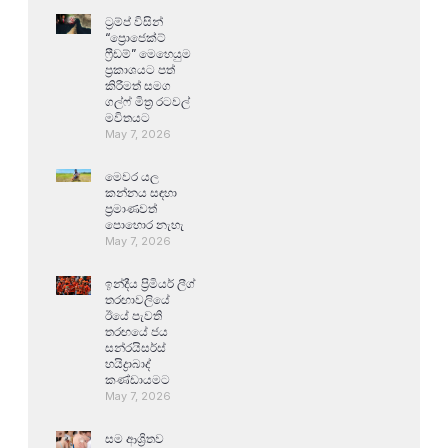
ට්‍රම්ප් විසින්
“ප්‍රොජෙක්ට්
ෆ්‍රීඩම්” මෙහෙයුම
ප්‍රකාශයට පත්
කිරීමත් සමග
ගල්ෆ් මිත්‍ර රටවල්
මවිතයට
May 7, 2026
මෙවර යල
කන්නය සඳහා
ප්‍රමාණවත්
පොහොර නැහැ
May 7, 2026
ඉන්දීය ප්‍රිමියර් ලීග්
තරඟාවලියේ
ඊයේ පැවති
තරඟයේ ජය
සන්රයිසර්ස්
හයිද්‍රාබාද්
කණ්ඩායමට
May 7, 2026
සම ආශ්‍රිතව