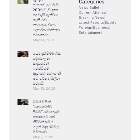
Categories
ස්ථානවලට මි.මි
News Bulletin
200ට වැඩි ඉතා
Current Affaires
තද වැසි ඇතිවිය
Breaking News
හැකි බව
Latest Reports
Sports
කාලගුණ විද්‍යා
Foreign
Business
දෙපාර්තමේන්තුව
Entertainment
පවසනවා.
May 13, 2026
මධ්‍ය දක්ෂිණාංශික
දේශපාලන
කඳවුරෙන්
ඉවත්වීමේ
අදහසක් නොමැති
බව හර්ෂ ද සිල්වා
පවසයි
May 13, 2026
ට්‍රම්ප් විසින්
“ප්‍රොජෙක්ට්
ෆ්‍රීඩම්” මෙහෙයුම
ප්‍රකාශයට පත්
කිරීමත් සමග
ගල්ෆ් මිත්‍ර රටවල්
මවිතයට
May 7, 2026