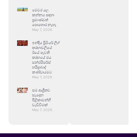
මෙවර යල
කන්නය සඳහා
ප්‍රමාණවත්
පොහොර නැහැ
May 7, 2026
ඉන්දීය ප්‍රිමියර් ලීග්
තරඟාවලියේ
ඊයේ පැවති
තරඟයේ ජය
සන්රයිසර්ස්
හයිද්‍රාබාද්
කණ්ඩායමට
May 7, 2026
සම ආශ්‍රිතව
සෑදෙන
පිළිකාවන්හි
වැඩිවීමක්
May 7, 2026