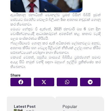
ඇමරිකානු ජනාධිපති ඩොනල්ඩ් ට්‍රම්ප් විසින් බීබීසී පුවත්
සේවයට එරෙහිව ඩොලර් බිලියන 5ක අපහාස නඩුවක් ගොනු
කර තිබෙනවා.
මෙයට හේතුව වී ඇත්තේ, 2021 ජනවාරි මස 6 වන දින
වොෂින්ටනයේදී ආධාරකරුවන් අමතමින් කළ කතාව වැරදි
ලෙස සංස්කරණය කිරීමයි.
ෆ්ලොරිඩාවේ ගොනු කර ඇති අධිකරණ ලේඛනවලට අනුව,
අපහාස කිරීම සහ වෙළඳ පිළිවෙත් නීතියක් උල්ලංඝනය කිරීම
සම්බන්ධයෙන් චෝදනා නගා තිබෙනවා.
කෙසේ වෙතත්, පසුගිය මාසයේ බීබීසීය ට්‍රම්ප්ගෙන් සමාව
අයැද සිටි නමුත් වන්දි සඳහා ඔහුගේ ඉල්ලීම් ප්‍රතික්ෂේප කර
තිබෙනවා.
Share
Popular
Latest Post
ඇතැම්