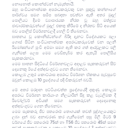
නොහොත් කොන්ස්ටන් නැමැත්තායි.
ඔහු සංවිධානාත්මක අපරාධකරුවකු වන පූකුඩු කන්නාගේ
පාර්ශ්වය සමග සමීප සබඳතා පවත්වා ඇති අතර මුදල්
පොලියට දීමේ ව්‍යාපාරයක නිරත වූ ඔහු මත්ද්‍රව්‍ය
ජාවාරම්කරුවන්ගේ මුදල් එකතු කිරීමේ ද නිරතව සිටි අයෙක්
බව පොලිස් විමර්ශනවලදී හෙලි වි තිබෙනවා.
ඝාතනය වූ කොනිස්ටන්ගේ බිරිඳ දැනට විදේශයකට පලා
ගොස් සිටින සංවිධානාත්මක අපරාධකරුවෙක් වන පලනි
රිමෝෂන්ගේ පුංචි අම්මා සමග ඇති කර ගත් ආරවුලකට පලි
ගැනීමක් ලෙස මෙම වෙඩිතැබීම කර ඇතැයි පොලිසිය
සැකකරනවා.
මෙම ඝාතන සිද්ධියේ විමර්ශනවලට අදාළව සැකකරුවන් සිව්
දෙනෙකු ඊයේ අත්අඩංගුවට ගෙන තිබෙනවා.
කොළඹ උතුර කොට්ඨාස අපරාධ විමර්ශන ඒකකය පැවසුවේ
ඔවුන් කොළඹ 10 ප්‍රදේශයේ පදිංචිකරුවන් බවයි.
මේ අතර මරදාන පට්ටියාවත්ත ප්‍රදේශයේදී දකුණු කොළඹ
අපරාධ විමර්ශන කාර්යාංශ නිලධාරීන් සිදු කළ වැටලිමක දී
රිවෝල්වර් අවියක් සමග සැකකරුවන් දෙදෙනෙකු
අත්අඩංගුවට ගෙන තිබෙනවා.
මෙම සැකකරු ජීව පතරොම් තොගයක් තවත් පුද්ගලයෙකුට
ලබා දුන් බව අනාවරණ කර ගැනීමෙන් පසු මිලි මීටර් 9
වර්ගයේ ජීව පතරොම් 75ක් හා T56 ජීව පතරොම් 45ක් සමග
තවත් සැකකරුවෙකු ද කොළඹ 10 ප්‍රදේශයේ දි අත්අඩංගුවට