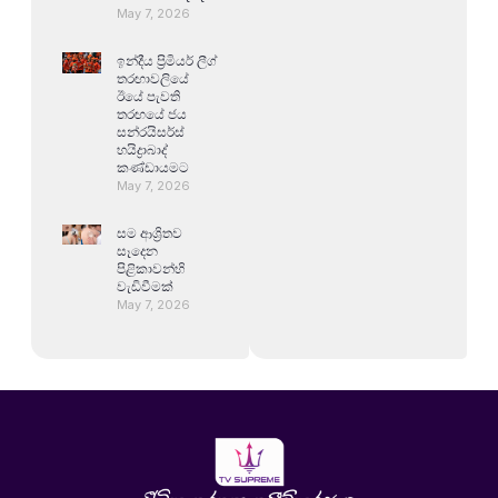
May 7, 2026
ඉන්දීය ප්‍රිමියර් ලීග්
තරඟාවලියේ
ඊයේ පැවති
තරඟයේ ජය
සන්රයිසර්ස්
හයිද්‍රාබාද්
කණ්ඩායමට
May 7, 2026
සම ආශ්‍රිතව
සෑදෙන
පිළිකාවන්හි
වැඩිවීමක්
May 7, 2026