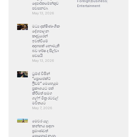
Foreign
Business
දෙපාර්තමේන්තුව
Entertainment
පවසනවා.
May 13, 2026
මධ්‍ය දක්ෂිණාංශික
දේශපාලන
කඳවුරෙන්
ඉවත්වීමේ
අදහසක් නොමැති
බව හර්ෂ ද සිල්වා
පවසයි
May 13, 2026
ට්‍රම්ප් විසින්
“ප්‍රොජෙක්ට්
ෆ්‍රීඩම්” මෙහෙයුම
ප්‍රකාශයට පත්
කිරීමත් සමග
ගල්ෆ් මිත්‍ර රටවල්
මවිතයට
May 7, 2026
මෙවර යල
කන්නය සඳහා
ප්‍රමාණවත්
පොහොර නැහැ