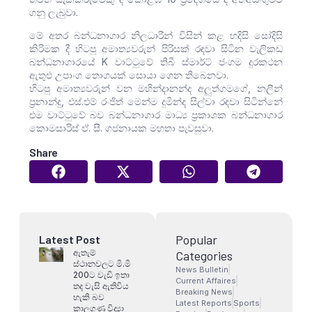
ගනු ලැබුවා.
මේ අතර බන්ධනාගාර නිලධාරීන් විසින් කළ හදිසි සෝදිසි
කිරිමක දී හිටපු අමාත්‍යවරුන් පිරිසක් රඳවා සිටින වැලිකඩ
බන්ධනාගාරයේ K වාට්ටුවේ තිබී ස්මාර්ට් ජංගම දුරකථන
ඇතුළු උපාංග තොගයක් සොයා ගෙන තිබෙනවා.
හිටපු අමාත්‍යවරුන් වන මහින්දානන්ද අලුත්ගමගේ, නලීන්
ප්‍රනාන්දු, එස්.එම් රංජිත් මෙන්ම දුමින්ද සිල්වා රඳවා සිටින්නේ
එම වාට්ටුවේ බව බන්ධනාගාර මාධ්‍ය ප්‍රකාශක බන්ධනාගාර
කොමසාරිස් ඒ. සී. ගජනායක මහතා පැවසුවා.
Share
Popular
Latest Post
ඇතැම්
Categories
ස්ථානවලට මි.මි
News Bulletin
200ට වැඩි ඉතා
Current Affaires
තද වැසි ඇතිවිය
Breaking News
හැකි බව
Latest Reports
Sports
කාලගුණ විද්‍යා