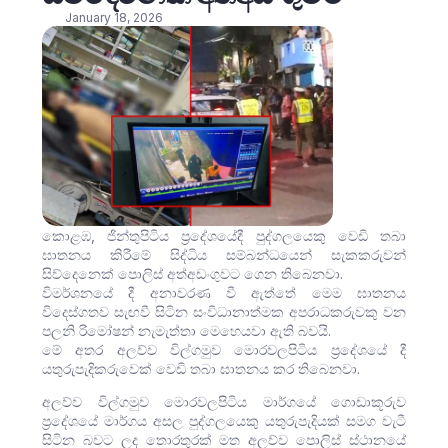
January 18, 2026
කොළඹ, ජින්තුපිටිය ප්‍රදේශයේදී පුද්ගලයෙකු වෙඩි තබා
ඝාතනය කිරීමේ සිද්ධිය සම්බන්ධයෙන් සැකකරුවන්
සිව්දෙනෙක් පොලිස් අත්අඩංගුවට ගෙන තිබෙනවා.
විමර්ශනයේ දී අනාවරණ වී ඇත්තේ මෙම ඝාතනය
විදෙස්ගතව සැඟවී සිටින සංවිධානාත්මක අපරාධකරුවකු වන
පලනි රිමෝෂන් නැමැත්තා මෙහෙයවා ඇති බවයි.
මේ අතර අලව්ව විල්ගමුව මොරවලපිටිය ප්‍රදේශයේ දී
යතුරුපැදිකරුවෙක් වෙඩි තබා ඝාතනය කර තිබෙනවා.
අලව්ව විල්ගමුව මොරවලපිටිය මාර්ගයේ ගොඩාකූරුව
ප්‍රදේශයේ මාර්ගය අසල පුද්ගලයෙකු යතුරුපැදියක් සමග වැටී
සිටින බවට ලද තොරතුරක් මත අලව්ව පොලිස් ස්ථානයේ