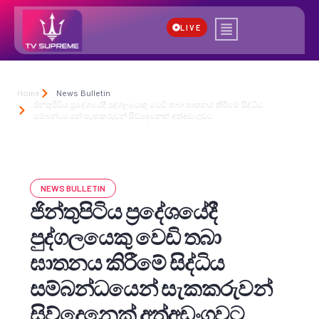
LIVE
Home
News Bulletin
ජින්තුපිටිය ප්‍රදේශයේදී පුද්ගලයෙකු වෙඩි තබා ඝාතනය කිරීමේ සිද්ධිය
සම්බන්ධයෙන් සැකකරුවන් සිව්දෙනෙක් අත්අඩංගුවට
NEWS BULLETIN
ජින්තුපිටිය ප්‍රදේශයේදී
පුද්ගලයෙකු වෙඩි තබා
ඝාතනය කිරීමේ සිද්ධිය
සම්බන්ධයෙන් සැකකරුවන්
සිව්දෙනෙක් අත්අඩංගුවට