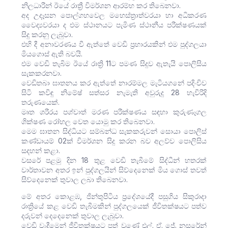
නිලධාරීන් ඊයේ රාත්‍රී විමර්ශන ආරම්භ කර තිබෙනවා.
අද උදෑසන පොල්ගහවෙල මහෙස්ත්‍රාත්වරයා හා අධිකරණ
වෛද්‍යවරයා ද එම ස්ථානයට පැමිණ ස්ථානීය පරීක්ෂණයක්
සිදු කරනු ලැබුවා.
එහි දී අනාවරණය වී ඇත්තේ වෙඩි ප්‍රහාරයකින් එම පුද්ගලයා
මියගොස් ඇති බවයි.
එම වෙඩි තැබිම ඊයේ රාත්‍රි 11ට පමණ සිදුව ඇතැයි පොලිසිය
සැකකරනවා.
වෙඩිතබා ඝාතනය කර ඇත්තේ නාරම්මල මැටියගනේ පදිංචිව
සිටි කවිඳු නිමේෂ් සත්සර නැමැති අවුරුදු 28 හැවිරිදි
තරුණයෙක්.
මෘත ශරීරය පශ්චාත් මරණ පරීක්ෂණය සඳහා කුරුණෑගල
ශික්ෂණ රෝහල වෙත යොමු කර තිබෙනවා.
මෙම ඝාතන සිද්ධියට සම්බන්ධ සැකකරුවන් සොයා පොලිස්
කණ්ඩායම් 02ක් විමර්ශන සිදු කරන බව අලව්ව පොලිසිය
සදහන් කළා.
වසරේ පළමු දින 18 තුළ වෙඩි තැබීමේ සිද්ධීන් හතරක්
වාර්තාවන අතර ඉන් පුද්ගලයින් සිව්දෙනෙක් මිය ගොස් තවත්
සිව්දෙනෙක් තුවාල ලබා තිබෙනවා.
මේ අතර කොළඹ, ජින්තුපිටිය ප්‍රදේශයේදී පසුගිය සිකුරාදා
රාත්‍රියේ කළ වෙඩි තැබීමකින් පුද්ගලයෙක් ජීවිතක්ෂයට පත්ව
දරුවන් දෙදෙනෙක් තුවාල ලැබුවා.
වෙඩි වැදීමෙන් ජීවිතක්ෂයට පත් වුණේ එල්. ඒ. ජේ. නසරේන්