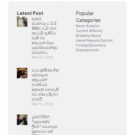
Popular
Latest Post
ඇතැම්
Categories
ස්ථානවලට මි.මි
News Bulletin
200ට වැඩි ඉතා
Current Affaires
තද වැසි ඇතිවිය
Breaking News
හැකි බව
Latest Reports
Sports
කාලගුණ විද්‍යා
Foreign
Business
දෙපාර්තමේන්තුව
Entertainment
පවසනවා.
May 13, 2026
මධ්‍ය දක්ෂිණාංශික
දේශපාලන
කඳවුරෙන්
ඉවත්වීමේ
අදහසක් නොමැති
බව හර්ෂ ද සිල්වා
පවසයි
May 13, 2026
ට්‍රම්ප් විසින්
“ප්‍රොජෙක්ට්
ෆ්‍රීඩම්” මෙහෙයුම
ප්‍රකාශයට පත්