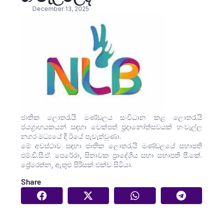
December 13, 2025
ජාතික ලොතරැයි මණ්ඩලය සංවිධාන කළ ලොතරැයි
ජයග්‍රාහයකයන් සඳහා චෙක්පත් ප්‍රදානෝත්සවයක් හංවැල්ල
නගර මධ්‍යයේ දී ඊයේ පැවැත්වුණා.
මේ අවස්ථාව සඳහා ජාතික ලොතරැයි මණ්ඩලයේ සභාපති
එම්.ඩී.සී.ඒ. පෙරේරා, සිතාවක ප්‍රාදේශීය සභා සභාපති පී.කේ.
ප්‍රේමරත්න, ඇතුළු පිරිසක් එක්ව සිටියා.
Share