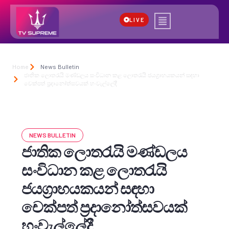
LIVE
Home
News Bulletin
ජාතික ලොතරැයි මණ්ඩලය සංවිධාන කළ ලොතරැයි ජයග්‍රාහයකයන් සඳහා
චෙක්පත් ප්‍රදානෝත්සවයක් හංවැල්ලේදී
NEWS BULLETIN
ජාතික ලොතරැයි මණ්ඩලය
සංවිධාන කළ ලොතරැයි
ජයග්‍රාහයකයන් සඳහා
චෙක්පත් ප්‍රදානෝත්සවයක්
හංවැල්ලේදී