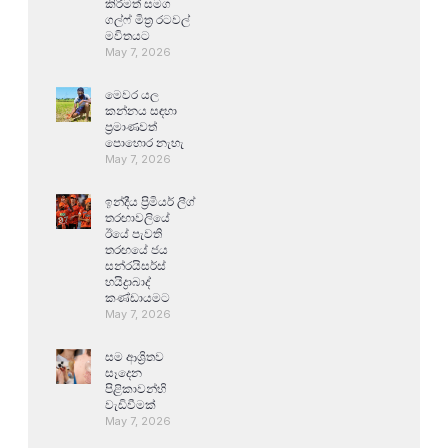
කිරීමත් සමග
ගල්ෆ් මිත්‍ර රටවල්
මවිතයට
May 7, 2026
මෙවර යල
කන්නය සඳහා
ප්‍රමාණවත්
පොහොර නැහැ
May 7, 2026
ඉන්දීය ප්‍රිමියර් ලීග්
තරඟාවලියේ
ඊයේ පැවති
තරඟයේ ජය
සන්රයිසර්ස්
හයිද්‍රාබාද්
කණ්ඩායමට
May 7, 2026
සම ආශ්‍රිතව
සෑදෙන
පිළිකාවන්හි
වැඩිවීමක්
May 7, 2026