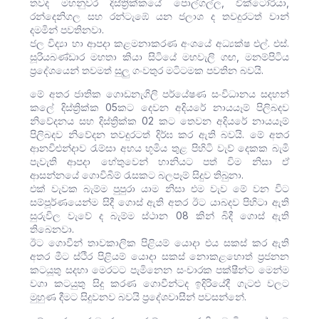
තවද මහනුවර දිස්ත්‍රික්කයේ පොල්ගල්ල, වික්ටෝරියා,
රන්දෙනිගල සහ රන්ටැඹේ යන ජලාශ ද තවදුරටත් වාන්
දමමින් පවතිනවා.
ජල විද්‍යා හා ආපදා කළමනාකරණ අංශයේ අධ්‍යක්ෂ එල්. එස්.
සූරියබණ්ඩාර මහතා කියා සිටියේ මහවැලි ගඟ, මනම්පිටිය
ප්‍රදේශයෙන් තවමත් සුලු ගංවතුර මටිටමක පවතින බවයි.
මේ අතර ජාතික ගොඩනැගිලි පර්යේෂණ සංවිධානය සදහන්
කලේ දිස්ත්‍රික්ක 05කට දෙවන අදියරේ නායයෑම් පිලිබදව
නිවේදනය සහ දිස්ත්‍රික්ක 02 කට තෙවන අදියරේ නායයෑම්
පිලිබදව නිවේදන තවදුරටත් දිර්ඝ කර ඇති බවයි. මේ අතර
ආනවිළුන්දාව රැම්සා අභය භූමිය තුළ පිහිටි වැව් දෙකක බැමි
පැවැති ආපදා හේතුවෙන් හානියට පත් විම නිසා ඒ
ආසන්නයේ ගොවිබිම් රැසකට බලපෑම් සිදුව තිබුනා.
එක් වැවක බැම්ම පුපුරා යාම නිසා එම වැව මේ වන විට
සම්පූර්ණයෙන්ම සිදී ගොස් ඇති අතර ඊට යාබදව පිහිටා ඇති
සුරුවිල වැවේ ද බැම්ම ස්ථාන 08 කින් බිදී ගොස් ඇති
තිබෙනවා.
ඊට ගොවීන් තාවකාලික පිළියම් යොදා එය සකස් කර ඇති
අතර මීට ස්ථිර පිළියම් යොදා සකස් නොකළහොත් ප්‍රජනන
කටයූතු සදහා මෙරටට පැමිනෙන සංචාරක පක්ෂීන්ට මෙන්ම
වගා කටයුතු සිදු කරණ ගොවීන්ටද ඉදිරියේදී ගැටළු වලට
මුහුණ දීමට සිදුවනව බවයි ප්‍රදේශවාසීන් පවසන්නේ.