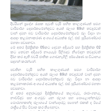
දිවයිනේ ප්‍රදේශ රැසක පැවති වැසි සහිත කාලගුණයත් සමග
වාරිමාර්ග දෙපාර්තමේන්තුවට අයත් ජලාශ 89ක් තවදුරටත්
වාන් දමන බව වාරිමාර්ග දෙපාර්තමේන්තුවේ ජල විද්‍යා හා
ආපදා කළමනාකරණ අංශයේ අධ්‍යක්ෂ එල්. එස්. සූරියබණ්ඩාර
මහතා පවසනවා.
මේ අතර දිස්ත්‍රික්ක 05කට දෙවන අදියරේ සහ දිස්ත්‍රික්ක 02
කට තෙවන අදියරේ නායයෑම් පිලිබදව නිවේදන තවදුරටත්
දිර්ග කර ඇති බවයි ජාතික ගොඩනැගිලි පර්යේෂණ සංවිධානය
සදහන් කරන්නේ.
පවතින වැසි සහිත කාලගුණයත් සමග වාරිමාර්ග
දෙපාර්තමේන්තුවට අයත් ජලාශ 89ක් තවදුරටත් වාන් දමන
බව වාරිමාර්ග දෙපාර්තමේන්තුවේ ජල විද්‍යා හා ආපදා
කළමනාකරණ අංශයේ අධ්‍යක්ෂ එල්. එස්. සූරියබණ්ඩාර මහතා
පවසනවා.
ඒ අතර අනුරාධපුර දිස්ත්‍රික්කයේ කලාවැව, රාජාංගනය,
නාච්චිදූව සහ අංගමුව යන ජලාශ සහ පොළොන්නරුව
මොරගහකන්ද ජලාශයේ වාන්දොරටු පහෙන් එකක් ද ඊයේ
රාත්‍රීයේ සිට විවෘත කර තිබෙනවා.