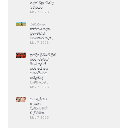
ගල්ෆ් මිත්‍ර රටවල්
මවිතයට
May 7, 2026
මෙවර යල
කන්නය සඳහා
ප්‍රමාණවත්
පොහොර නැහැ
May 7, 2026
ඉන්දීය ප්‍රිමියර් ලීග්
තරඟාවලියේ
ඊයේ පැවති
තරඟයේ ජය
සන්රයිසර්ස්
හයිද්‍රාබාද්
කණ්ඩායමට
May 7, 2026
සම ආශ්‍රිතව
සෑදෙන
පිළිකාවන්හි
වැඩිවීමක්
May 7, 2026