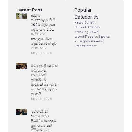
Popular
Latest Post
ඇතැම්
Categories
ස්ථානවලට මි.මි
News Bulletin
200ට වැඩි ඉතා
Current Affaires
තද වැසි ඇතිවිය
Breaking News
හැකි බව
Latest Reports
Sports
කාලගුණ විද්‍යා
Foreign
Business
දෙපාර්තමේන්තුව
Entertainment
පවසනවා.
May 13, 2026
මධ්‍ය දක්ෂිණාංශික
දේශපාලන
කඳවුරෙන්
ඉවත්වීමේ
අදහසක් නොමැති
බව හර්ෂ ද සිල්වා
පවසයි
May 13, 2026
ට්‍රම්ප් විසින්
“ප්‍රොජෙක්ට්
ෆ්‍රීඩම්” මෙහෙයුම
ප්‍රකාශයට පත්
කිරීමත් සමග