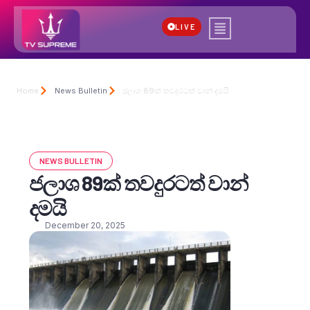
LIVE
Home
News Bulletin
ජලාශ 89ක් තවදුරටත් වාන් දමයි
NEWS BULLETIN
ජලාශ 89ක් තවදුරටත් වාන්
දමයි
December 20, 2025