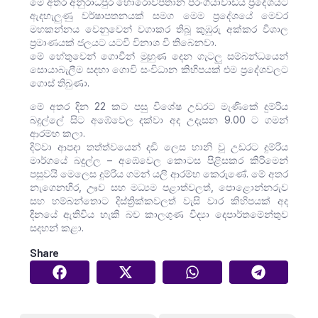
මේ අතර අනුරාධපුර හොරොව්පතාන පරංගියාවාඩිය ප්‍රදේශයට
ඇදහැලුණු වර්ෂාපතනයක් සමග මෙම ප්‍රදේශයේ මෙවර
මහකන්නය වෙනුවෙන් වගාකර තිබූ කුඹුරු අක්කර විශාල
ප්‍රමාණයක් ජලයට යටවී විනාශ වී තිබෙනවා.
මේ හේතුවෙන් ගොවීන් මුහුණ දෙන ගැටලු සම්බන්ධයෙන්
සොයාබැලීම සදහා ගොවි සංවිධාන කිහිපයක් එම ප්‍රදේශවලට
ගොස් තිබුණා.
මේ අතර දින 22 කට පසු විශේෂ උඩරට මැණිකේ දුම්රිය
බදුල්ලේ සිට අඹේවෙල දක්වා අද උදැසන 9.00 ට ගමන්
ආරම්භ කලා.
දිට්වා ආපදා තත්ත්වයෙන් දඩි ලෙස හානි වූ උඩරට දුම්රිය
මාර්ගයේ බදුල්ල – අඹේවෙල කොටස පිළිසකර කිරිමෙන්
පසුවයි මෙලෙස දුම්රිය ගමන් යලි ආරම්භ කෙරුණේ. මේ අතර
නැගෙනහිර, ඌව සහ මධ්‍යම පළාත්වලත්, පොළොන්නරුව
සහ හම්බන්තොට දිස්ත්‍රික්කවලත් වැසි වාර කිහිපයක් අද
දිනයේ ඇතිවිය හැකි බව කාලගුණ විද්‍යා දෙපාර්තමේන්තුව
සදහන් කළා.
Share