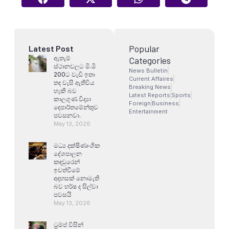
Popular
Latest Post
ඇතැම්
Categories
ස්ථානවලට මි.මි
News Bulletin
200ට වැඩි ඉතා
Current Affaires
තද වැසි ඇතිවිය
Breaking News
හැකි බව
Latest Reports
Sports
කාලගුණ විද්‍යා
Foreign
Business
දෙපාර්තමේන්තුව
Entertainment
පවසනවා.
May 13, 2026
මධ්‍ය දක්ෂිණාංශික
දේශපාලන
කඳවුරෙන්
ඉවත්වීමේ
අදහසක් නොමැති
බව හර්ෂ ද සිල්වා
පවසයි
May 13, 2026
ට්‍රම්ප් විසින්