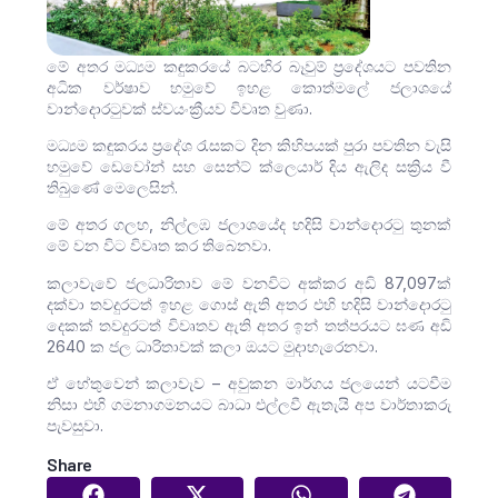
මේ අතර මධ්‍යම කඳුකරයේ බටහිර බෑවුම් ප්‍රදේශයට පවතින
අධික වර්ෂාව හමුවේ ඉහළ කොත්මලේ ජලාශයේ
වාන්දොරටුවක් ස්වයංක්‍රීයව විවෘත වුණා.
මධ්‍යම කඳුකරය ප්‍රදේශ රැසකට දින කිහිපයක් පුරා පවතින වැසි
හමුවේ ඩෙවෝන් සහ සෙන්ට් ක්ලෙයාර් දිය ඇලිද සක්‍රිය වී
තිබුණේ මෙලෙසින්.
මේ අතර ගලහ, නිල්ලඹ ජලාශයේද හදිසි වාන්දොරටු තුනක්
මේ වන විට විවෘත කර තිබෙනවා.
කලාවැවේ ජලධාරිතාව මේ වනවිට අක්කර අඩි 87,097ක්
දක්වා තවදුරටත් ඉහළ ගොස් ඇති අතර එහි හදිසි වාන්දොරටු
දෙකක් තවදුරටත් විවෘතව ඇති අතර ඉන් තත්පරයට ඝණ අඩි
2640 ක ජල ධාරිතාවක් කලා ඔයට මුදාහැරෙනවා.
ඒ හේතුවෙන් කලාවැව – අවුකන මාර්ගය ජලයෙන් යටවීම
නිසා එහි ගමනාගමනයට බාධා එල්ලවී ඇතැයි අප වාර්තාකරු
පැවසුවා.
Share