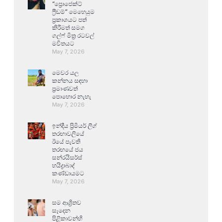
“ප්‍රොජෙක්ට්
ෆ්‍රීඩම්” මෙහෙයුම
ප්‍රකාශයට පත්
කිරීමත් සමග
ගල්ෆ් මිත්‍ර රටවල්
මවිතයට
May 7, 2026
මෙවර යල
කන්නය සඳහා
ප්‍රමාණවත්
පොහොර නැහැ
May 7, 2026
ඉන්දීය ප්‍රිමියර් ලීග්
තරඟාවලියේ
ඊයේ පැවති
තරඟයේ ජය
සන්රයිසර්ස්
හයිද්‍රාබාද්
කණ්ඩායමට
May 7, 2026
සම ආශ්‍රිතව
සෑදෙන
පිළිකාවන්හි