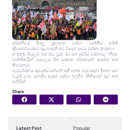
ජර්මනියේ සියලු ප්‍රවාහන සේවා වෘත්තීය සමිති
ක්‍රියාමාර්ගයකට එළඹ ඇති බව විදෙස් මාධ්‍ය වාර්තා කරනවා.
ඒ අනුව සියලුම බස් රථ, ට්‍රෑම් රථ සහ දුම්රිය සේවාවල නිරත
වෘත්තිකයින් මෙලෙස දින දෙකක වර්ජනයක් ආරම්භ කර
තිබෙනවා.
වැඩවර්ජනය පැවැත්වෙන්නේ සති අන්ත වැඩ සදහා දීමනා සහ
වැටුප් ලබා නොදීම ඇතුළු සේවා ඉල්ලීම් කිහිපයක් මුල් කර
ගනිමින්.
Share
Popular
Latest Post