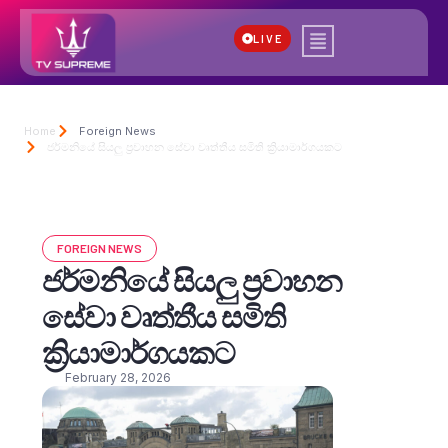
LIVE
Home
Foreign News
ජර්මනියේ සියලු ප්‍රවාහන සේවා වෘත්තීය සමිති ක්‍රියාමාර්ගයකට
FOREIGN NEWS
ජර්මනියේ සියලු ප්‍රවාහන
සේවා වෘත්තීය සමිති
ක්‍රියාමාර්ගයකට
February 28, 2026