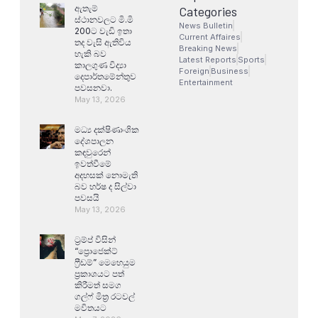
ඇතැම්
Categories
ස්ථානවලට මි.මි
News Bulletin
200ට වැඩි ඉතා
Current Affaires
තද වැසි ඇතිවිය
Breaking News
හැකි බව
Latest Reports
Sports
කාලගුණ විද්‍යා
Foreign
Business
දෙපාර්තමේන්තුව
Entertainment
පවසනවා.
May 13, 2026
මධ්‍ය දක්ෂිණාංශික
දේශපාලන
කඳවුරෙන්
ඉවත්වීමේ
අදහසක් නොමැති
බව හර්ෂ ද සිල්වා
පවසයි
May 13, 2026
ට්‍රම්ප් විසින්
“ප්‍රොජෙක්ට්
ෆ්‍රීඩම්” මෙහෙයුම
ප්‍රකාශයට පත්
කිරීමත් සමග
ගල්ෆ් මිත්‍ර රටවල්
මවිතයට