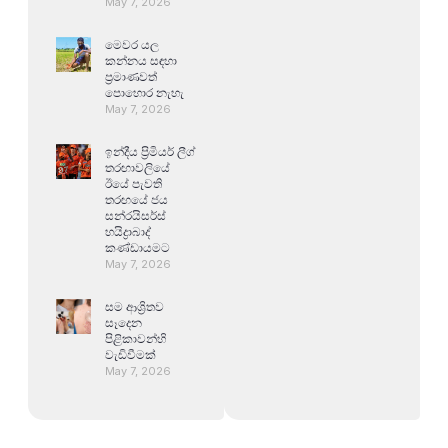
May 7, 2026
මෙවර යල
කන්නය සඳහා
ප්‍රමාණවත්
පොහොර නැහැ
May 7, 2026
ඉන්දීය ප්‍රිමියර් ලීග්
තරඟාවලියේ
ඊයේ පැවති
තරඟයේ ජය
සන්රයිසර්ස්
හයිද්‍රාබාද්
කණ්ඩායමට
May 7, 2026
සම ආශ්‍රිතව
සෑදෙන
පිළිකාවන්හි
වැඩිවීමක්
May 7, 2026