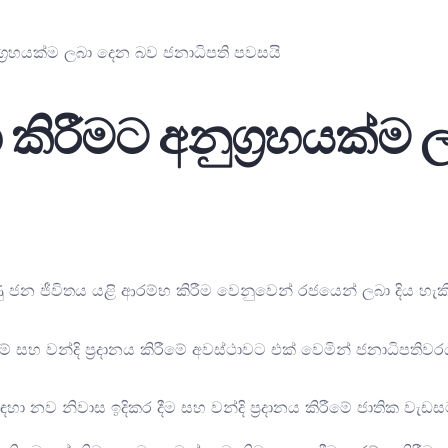
ග්‍රහයක්ම ලබා දෙන බව ජනාධිපති පවසයි
 කිරීමට අනුග්‍රහයක්ම
ටුණු ජන ජීවිතය යළි ආරම්භ කිරීම වෙනුවෙන් රජයෙන් ලබා දිය හැ
ේ සහ වන්දි ප්‍රදානය කිරීමේ අවස්ථාවට එක් වෙමින් ජනාධිපතිවර
 සඳහා නව නිවාස ඉදිකර දීම සහ වන්දි ප්‍රදානය කිරීමේ ජාතික ව