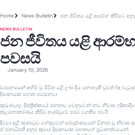
Home
News Bulletin
ජන ජීවිතය යළි ආරම්භ කිරීමට අනු
NEWS BULLETIN
ජන ජීවිතය යළි ආරම්භ
පවසයි
January 10, 2026
ව්‍යසනයෙන් අහිමි වූ ජීවිත යළි ලබා දිය නොහැකි වුවත් බිඳ වැ
දිසානායක මහතා පවසනවා
කුරුණෑගල දිස්ත්‍රික්කයේ ජනතාව වෙනුවෙන් නව නිවාස ඉදිකරදීම
කළමනාකරණය කිරීම ආණ්ඩුවේ පරම වගකීම බවයි
දිට්වා සුළි කුණාටුව හේතුවෙන් සම්පූර්ණයෙන් විනාශ වූ නිවාස
ඒ ජනාධිපති අනුර කුමාර දිසානායක මහතාගේ ප්‍රධානත්වයෙන්.