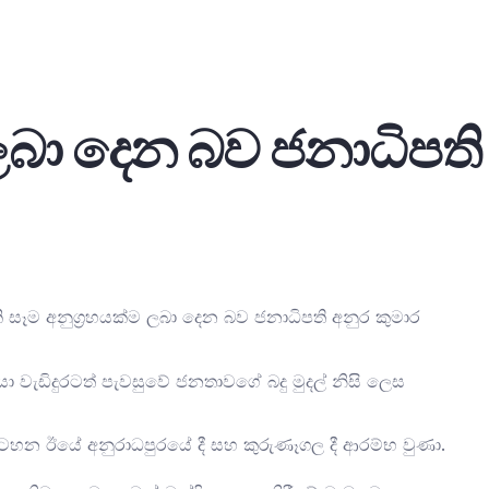
 ලබා දෙන බව ජනාධිපති
කි සෑම අනුග්‍රහයක්ම ලබා දෙන බව ජනාධිපති අනුර කුමාර
යා වැඩිදුරටත් පැවසුවේ ජනතාවගේ බදු මුදල් නිසි ලෙස
ැඩසටහන ඊයේ අනුරාධපුරයේ දී සහ කුරුණෑගල දී ආරම්භ වුණා.