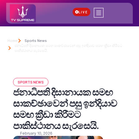
LIVE
Home
Sports News
ජනාධිපති දිසානායක සමඟ සාකච්ඡාවෙන් පසු ඉන්දියාව සමඟ ක්‍රීඩා කිරීමට
පාකිස්ථානය සැරසෙයි.
SPORTS NEWS
ජනාධිපති දිසානායක සමඟ
සාකච්ඡාවෙන් පසු ඉන්දියාව
සමඟ ක්‍රීඩා කිරීමට
පාකිස්ථානය සැරසෙයි.
February 10, 2026