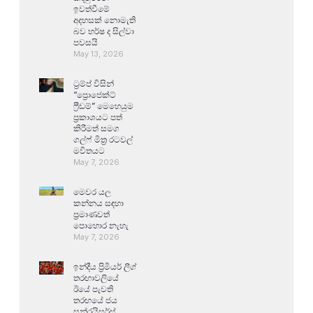
ඉවත්වීමේ
අදහසක් නොමැති
බව හර්ෂ ද සිල්වා
පවසයි
May 13, 2026
ට්‍රම්ප් විසින්
“ප්‍රොජෙක්ට්
ෆ්‍රීඩම්” මෙහෙයුම
ප්‍රකාශයට පත්
කිරීමත් සමග
ගල්ෆ් මිත්‍ර රටවල්
මවිතයට
May 7, 2026
මෙවර යල
කන්නය සඳහා
ප්‍රමාණවත්
පොහොර නැහැ
May 7, 2026
ඉන්දීය ප්‍රිමියර් ලීග්
තරඟාවලියේ
ඊයේ පැවති
තරඟයේ ජය
සන්රයිසර්ස්