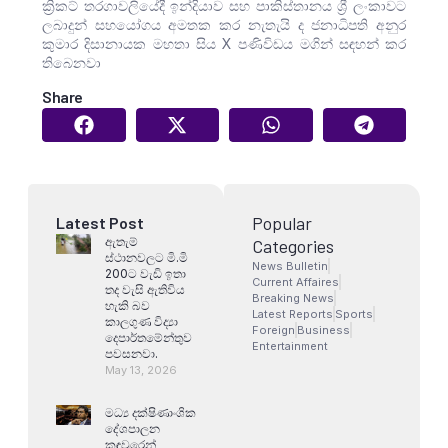
ක්‍රිකට් තරගාවලියේදී ඉන්දියාව සහ පාකිස්තානය ශ්‍රී ලංකාවට
ලබාදුන් සහයෝගය අමතක කර නැතැයි ද ජනාධිපති අනුර
කුමාර දිසානායක මහතා සිය X පණිවිඩය මගින් සඳහන් කර
තිබෙනවා
Share
Popular
Latest Post
ඇතැම්
Categories
ස්ථානවලට මි.මි
News Bulletin
200ට වැඩි ඉතා
Current Affaires
තද වැසි ඇතිවිය
Breaking News
හැකි බව
Latest Reports
Sports
කාලගුණ විද්‍යා
Foreign
Business
දෙපාර්තමේන්තුව
Entertainment
පවසනවා.
May 13, 2026
මධ්‍ය දක්ෂිණාංශික
දේශපාලන
කඳවුරෙන්