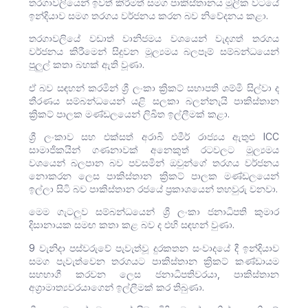
තරගාවලියෙන් ඉවත් කිරීමත් සමග පාකිස්තානය මූලික වටයේ
ඉන්දියාව සමග තරගය වර්ජනය කරන බව නිවේදනය කළා.
තරගාවලියේ වඩාත් වානිජමය වශයෙන් වැදගත් තරගය
වර්ජනය කිරීමෙන් සිදුවන මූල්‍යමය බලපෑම් සම්බන්ධයෙන්
පුලුල් කතා බහක් ඇති වූණා.
ඒ බව සඳහන් කරමින් ශ්‍රී ලංකා ක්‍රිකට් සභාපති ශම්මි සිල්වා ද
තීරණය සම්බන්ධයෙන් යළි සලකා බලන්නැයි පාකිස්තාන
ක්‍රිකට් පාලක මණ්ඩලයෙන් ලිඛිත ඉල්ලීමක් කළා.
ශ්‍රී ලංකාව සහ එක්සත් අරාබි එමීර් රාජ්‍යය ඇතුළු ICC
සාමාජිකයින් ගණනාවක් අනෙකුත් රටවලට මූල්‍යමය
වශයෙන් බලපාන බව පවසමින් ඔවුන්ගේ තරගය වර්ජනය
නොකරන ලෙස පාකිස්තාන ක්‍රිකට් පාලක මණ්ඩලයෙන්
ඉල්ලා සිටි බව පාකිස්තාන රජයේ ප්‍රකාශයෙන් තහවුරු වනවා.
මෙම ගැටලුව සම්බන්ධයෙන් ශ්‍රී ලංකා ජනාධිපති කුමාර
දිසානායක සමඟ කතා කළ බව ද එහි සඳහන් වුණා.
9 වැනිදා පස්වරුවේ පැවැත්වූ දුරකතන සංවාදයේ දී ඉන්දියාව
සමග පැවැත්වෙන තරගයට පාකිස්තාන ක්‍රිකට් කණ්ඩායම
සහභාගී කරවන ලෙස ජනාධිපතිවරයා, පාකිස්තාන
අග්‍රාමාත්‍යවරයාගෙන් ඉල්ලීමක් කර තිබුණා.