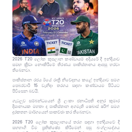
2026 T20 ලෝක කුසලාන කණ්ඩායම් අදියරේ දී ඉන්දියාව
සමඟ ක්‍රීඩා නොකිරීමේ තීරණය පාකිස්තානය ආපසු හරවා
තිබෙනවා.
පාකිස්තාන රජය ඊයේ රාත්‍රී නිවේදනය කළේ ඉන්දියාව සමග
පෙබරවාරි 15 ​​වැනිදා තරගය සඳහා කණ්ඩායම පිටියට
පිවිසෙන බවයි.
ගැටලුව සම්බන්ධයෙන් ශ්‍රී ලංකා ජනාධිපති අනුර කුමාර
දිසානායක මහතා ද පාකිස්තාන අගමැති ෂෙබාස් ෂරීෆ් සමග
දුරකතන මාර්ගයෙන් සාකච්ඡා කර තිබෙනවා.
2026 T20 ලෝක කුසලානයේ තරග සඳහා ඉන්දියාවේ දී
සහභාගි වීම ප්‍රතික්ෂේප කිරීමෙන් පසු බංග්ලාදේශය