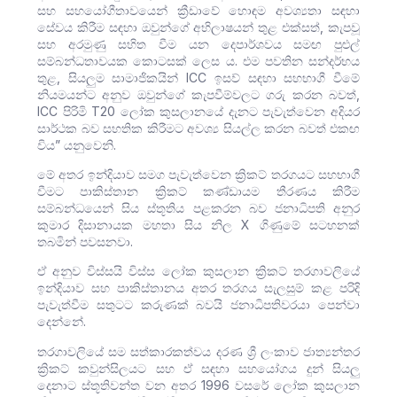
සහ සහයෝගීතාවයෙන් ක්‍රීඩාවේ හොඳම අවශ්‍යතා සඳහා
සේවය කිරීම සඳහා ඔවුන්ගේ අභිලාෂයන් තුළ එක්සත්, කැපවූ
සහ අරමුණු සහිත වීම යන දෙපාර්ශවය සමඟ පුළුල්
සම්බන්ධතාවයක කොටසක් ලෙස ය. එම පවතින සන්දර්භය
තුළ, සියලුම සාමාජිකයින් ICC ඉසව් සඳහා සහභාගී වීමේ
නියමයන්ට අනුව ඔවුන්ගේ කැපවීම්වලට ගරු කරන බවත්,
ICC පිරිමි T20 ලෝක කුසලානයේ දැනට පැවැත්වෙන අදියර
සාර්ථක බව සහතික කිරීමට අවශ්‍ය සියල්ල කරන බවත් එකඟ
විය” යනුවෙනි.
මේ අතර ඉන්දියාව සමග පැවැත්වෙන ක්‍රිකට් තරගයට සහභාගී
වීමට පාකිස්තාන ක්‍රිකට් කණ්ඩායම තීරණය කිරීම
සම්බන්ධයෙන් සිය ස්තූතිය පළකරන බව ජනාධිපති අනුර
කුමාර දිසානායක මහතා සිය නිල X ගිණුමේ සටහනක්
තබමින් පවසනවා.
ඒ අනුව විස්සයි විස්ස ලෝක කුසලාන ක්‍රිකට් තරගාවලියේ
ඉන්දියාව සහ පාකිස්තානය අතර තරගය සැලසුම් කළ පරිදි
පැවැත්වීම සතුටට කරුණක් බවයි ජනාධිපතිවරයා පෙන්වා
දෙන්නේ.
තරගාවලියේ සම සත්කාරකත්වය දරණ ශ්‍රී ලංකාව ජාත්‍යන්තර
ක්‍රිකට් කවුන්සිලයට සහ ඒ සඳහා සහයෝගය දුන් සියලු
දෙනාට ස්තූතිවන්ත වන අතර 1996 වසරේ ලෝක කුසලාන