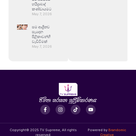
හයිද්‍රාබාද්
කණ්ඩායමට
May 7, 2026
සම ආශ්‍රිතව
සෑදෙන
පිළිකාවන්හි
වැඩිවීමක්
May 7, 2026
Copyright© 2025 TV Supreme, All rights
Powered by
Brandomic
reserved.
Creative