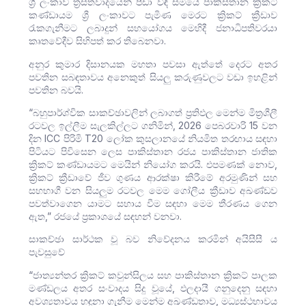
ශ්‍රී ලංකාව ත්‍රස්තවාදයෙන් පීඩා විඳි සමයේ පාකිස්තාන ක්‍රිකට්
කණ්ඩායම ශ්‍රී ලංකාවට පැමිණ මෙරට ක්‍රිකට් ක්‍රීඩාව
රැකගැනීමට ලබාදුන් සහයෝගය මෙහිදී ජනාධිපතිවරයා
කෘතවේදීව සිහිපත් කර තිබෙනවා.
අනුර කුමාර දිසානයක මහතා පවසා ඇත්තේ දෙරට අතර
පවතින සබඳතාවය අනෙකුත් සියලු කරුණුවලට වඩා ඉහළින්
පවතින බවයි.
“බහුපාර්ශ්වික සාකච්ඡාවලින් ලබාගත් ප්‍රතිඵල මෙන්ම මිත්‍රශීලී
රටවල ඉල්ලීම සැලකිල්ලට ගනිමින්, 2026 පෙබරවාරි 15 ​​වන
දින ICC පිරිමි T20 ලෝක කුසලානයේ නියමිත තරඟාය සඳහා
පිටියට පිවිසෙන ලෙස පාකිස්තාන රජය පාකිස්තාන ජාතික
ක්‍රිකට් කණ්ඩායමට මෙයින් නියෝග කරයි. එපමණක් නොව,
ක්‍රිකට් ක්‍රීඩාවේ ජීව ගුණය ආරක්ෂා කිරීමේ අරමුණින් සහ
සහභාගී වන සියලුම රටවල මෙම ගෝලීය ක්‍රීඩාව අඛණ්ඩව
පවත්වාගෙන යාමට සහාය වීම සඳහා මෙම තීරණය ගෙන
ඇත,” රජයේ ප්‍රකාශයේ සඳහන් වනවා.
සාකච්ඡා සාර්ථක වූ බව නිවේදනය කරමින් අයිසීසී ය
පැවසුවේ
“ජාත්‍යන්තර ක්‍රිකට් කවුන්සිලය සහ පාකිස්තාන ක්‍රිකට් පාලක
මණ්ඩලය අතර සංවාදය සිදු වූයේ, ඵලදායී ගනුදෙනු සඳහා
අවශ්‍යතාවය හඳුනා ගැනීම මෙන්ම අඛණ්ඩතාව, මධ්‍යස්ථභාවය