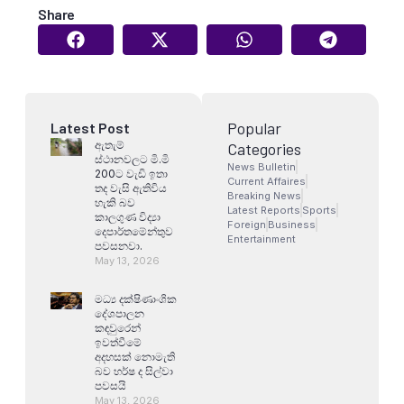
Share
Popular
Latest Post
ඇතැම්
Categories
ස්ථානවලට මි.මි
News Bulletin
200ට වැඩි ඉතා
Current Affaires
තද වැසි ඇතිවිය
Breaking News
හැකි බව
Latest Reports
Sports
කාලගුණ විද්‍යා
Foreign
Business
දෙපාර්තමේන්තුව
Entertainment
පවසනවා.
May 13, 2026
මධ්‍ය දක්ෂිණාංශික
දේශපාලන
කඳවුරෙන්
ඉවත්වීමේ
අදහසක් නොමැති
බව හර්ෂ ද සිල්වා
පවසයි
May 13, 2026