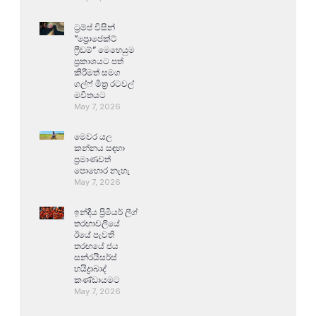
ට්‍රම්ප් විසින්
“ප්‍රොජෙක්ට්
ෆ්‍රීඩම්” මෙහෙයුම
ප්‍රකාශයට පත්
කිරීමත් සමග
ගල්ෆ් මිත්‍ර රටවල්
මවිතයට
May 7, 2026
මෙවර යල
කන්නය සඳහා
ප්‍රමාණවත්
පොහොර නැහැ
May 7, 2026
ඉන්දීය ප්‍රිමියර් ලීග්
තරඟාවලියේ
ඊයේ පැවති
තරඟයේ ජය
සන්රයිසර්ස්
හයිද්‍රාබාද්
කණ්ඩායමට
May 7, 2026