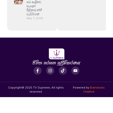
සම ආශ්‍රිතව
සෑදෙන
පිළිකාවන්හි
වැඩිවීමක්
May 7, 2026
Copyright© 2025 TV Supreme, All rights
Powered by
Brandomic
reserved.
Creative