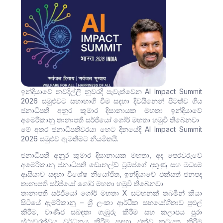
ඉන්දියාවේ නවදිල්ලි නුවරදී පැවැත්වෙන AI Impact Summit
2026 සමුළුවට සහාභාගි වීම සදහා දිවයිනෙන් පිටත්ව ගිය
ජනාධිපති අනුර කුමාර දිසානායක මහතා ඉන්දියාවේ
අමෙරිකානු තානාපති සර්ජියෝ ගෝර් මහතා හමුවී තිබෙනවා
මේ අතර ජනාධිපතිවරයා හෙට දිනයේදී AI Impact Summit
2026 සමුළුව ඇමතීමට නියමිතයි.
ජනාධිපති අනුර කුමාර දිසානායක මහතා, අද පෙරවරුවේ
අමෙරිකානු ජනාධිපති ඩොනල්ඩ් ට්‍රම්ප්ගේ දකුණු සහ මධ්‍යම
ආසියාව සඳහා විශේෂ නියෝජිත, ඉන්දියාවේ එක්සත් ජනපද
තානාපති සර්ජියෝ ගෝර් මහතා හමුවී තිබෙනවා
තානාපති සර්ජියෝ ගෝර් මහතා X සටහනක් තබමින් කියා
සිටියේ ඇමරිකානු – ශ්‍රී ලංකා ආර්ථික සහයෝගීතාව පුළුල්
කිරීම, වාණිජ සබඳතා ගැඹුරු කිරීම සහ කලාපය පුරා
ස්ථාවරත්වය වර්ධනය කිරීම සඳහා එක්ව කටයුතු කිරීම