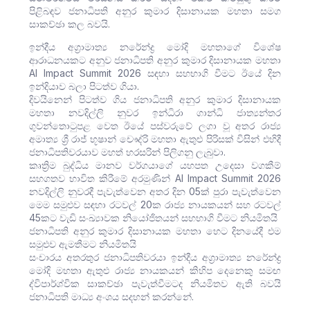
පිළිබඳව ජනාධිපති අනුර කුමාර දිසානායක මහතා සමග
සාකච්ඡා කල බවයි.
ඉන්දීය අග්‍රාමාත්‍ය නරේන්ද්‍ර මෝදි මහතාගේ විශේෂ
ආරාධනයකට අනුව ජනාධිපති අනුර කුමාර දිසානායක මහතා
AI Impact Summit 2026 සඳහා සහභාගි වීමට ඊයේ දින
ඉන්දියාව බලා පිටත්ව ගියා.
දිවයිනෙන් පිටත්ව ගිය ජනාධිපති අනුර කුමාර දිසානායක
මහතා නවදිල්ලි නුවර ඉන්ධිරා ගාන්ධි ජාත්‍යන්තර
ගුවන්තොටුපළ වෙත ඊයේ පස්වරුවේ ලගා වූ අතර රාජ්‍ය
අමාත්‍ය ශ්‍රී රාජ් භූෂාන් චෞද්රි මහතා ඇතුළු පිරිසක් විසින් එහිදී
ජනාධිපතිවරයාව මහත් හරසරින් පිලිගනු ලැබුවා.
කෘත්‍රිම බුද්ධිය මානව වර්ගයාගේ යහපත උදෙසා වගකීම්
සහගතව භාවිත කිරීමේ අරමුණින් AI Impact Summit 2026
නවදිල්ලි නුවරදී පැවැත්වෙන අතර දින 05ක් පුරා පැවැත්වෙන
මෙම සමුළුව සඳහා රටවල් 20ක රාජ්‍ය නායකයන් සහ රටවල්
45කට වැඩි සංඛ්‍යාවක නියෝජිතයන් සහභාගි වීමට නියමිතයි
ජනාධිපති අනුර කුමාර දිසානායක මහතා හෙට දිනයේදී එම
සමුළුව ඇමතීමට නියමිතයි
සංචාරය අතරතුර ජනාධිපතිවරයා ඉන්දීය අග්‍රාමාත්‍ය නරේන්ද්‍ර
මෝදි මහතා ඇතුළු රාජ්‍ය නායකයන් කිහිප දෙනෙකු සමඟ
ද්විපාර්ශ්වික සාකච්ඡා පැවැත්වීමටද නියමිතව ඇති බවයි
ජනාධිපති මාධ්‍ය අංශය සදහන් කරන්නේ.