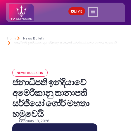
LIVE
Home
News Bulletin
ජනාධිපති ඉන්දියාවේ අමෙරිකානු තානාපති සර්ජියෝ ගෝර් මහතා හමුවෙයි
NEWS BULLETIN
ජනාධිපති ඉන්දියාවේ
අමෙරිකානු තානාපති
සර්ජියෝ ගෝර් මහතා
හමුවෙයි
February 18, 2026