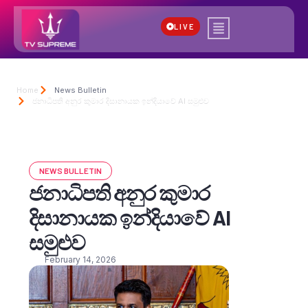
LIVE
Home
News Bulletin
ජනාධිපති අනුර කුමාර දිසානායක ඉන්දියාවේ AI සමුළුව
NEWS BULLETIN
ජනාධිපති අනුර කුමාර
දිසානායක ඉන්දියාවේ AI
සමුළුව
February 14, 2026