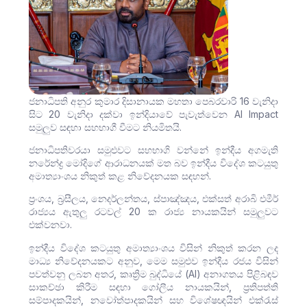
ජනාධිපති අනුර කුමාර දිසානායක මහතා පෙබරවාරි 16 වැනිදා
සිට 20 වැනිදා දක්වා ඉන්දියාවේ පැවැත්වෙන AI Impact
සමුලුව සඳහා සහභාගී වීමට නියමිතයි.
ජනාධිපතිවරයා සමුළුවට සහභාගි වන්නේ ඉන්දීය අගමැති
නරේන්ද්‍ර මෝදිගේ ආරාධනයක් මත බව ඉන්දීය විදේශ කටයුතු
අමාත්‍යාංශය නිකුත් කළ නිවේදනයක සඳහන්.
ප්‍රංශය, බ්‍රසීලය, නෙදර්ලන්තය, ස්පාඤ්ඤය, එක්සත් අරාබි එමීර්
රාජ්‍යය ඇතුලු රටවල් 20 ක රාජ්‍ය නායකයින් සමුලුවට
එක්වනවා.
ඉන්දීය විදේශ කටයුතු අමාත්‍යාංශය විසින් නිකුත් කරන ලද
මාධ්‍ය නිවේදනයකට අනුව, මෙම සමුළුව ඉන්දීය රජය විසින්
පවත්වනු ලබන අතර, කෘත්‍රිම බුද්ධියේ (AI) අනාගතය පිළිබඳව
සාකච්ඡා කිරීම සඳහා ගෝලීය නායකයින්, ප්‍රතිපත්ති
සම්පාදකයින්, නවෝත්පාදකයින් සහ විශේෂඥයින් එක්රැස්