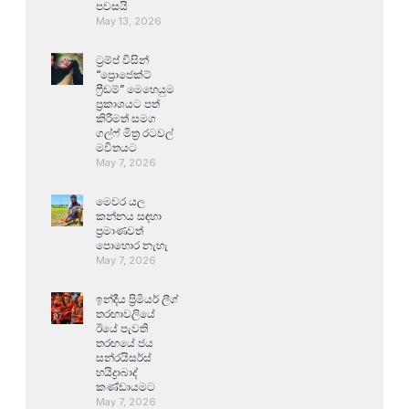
පවසයි
May 13, 2026
ට්‍රම්ප් විසින්
“ප්‍රොජෙක්ට්
ෆ්‍රීඩම්” මෙහෙයුම
ප්‍රකාශයට පත්
කිරීමත් සමග
ගල්ෆ් මිත්‍ර රටවල්
මවිතයට
May 7, 2026
මෙවර යල
කන්නය සඳහා
ප්‍රමාණවත්
පොහොර නැහැ
May 7, 2026
ඉන්දීය ප්‍රිමියර් ලීග්
තරඟාවලියේ
ඊයේ පැවති
තරඟයේ ජය
සන්රයිසර්ස්
හයිද්‍රාබාද්
කණ්ඩායමට
May 7, 2026