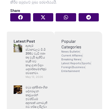
කිරීම සමුළුවේ මුඛ්‍ය පරමාර්ථයයි.
Share
Popular
Latest Post
ඇතැම්
Categories
ස්ථානවලට මි.මි
News Bulletin
200ට වැඩි ඉතා
Current Affaires
තද වැසි ඇතිවිය
Breaking News
හැකි බව
Latest Reports
Sports
කාලගුණ විද්‍යා
Foreign
Business
දෙපාර්තමේන්තුව
Entertainment
පවසනවා.
May 13, 2026
මධ්‍ය දක්ෂිණාංශික
දේශපාලන
කඳවුරෙන්
ඉවත්වීමේ
අදහසක් නොමැති
බව හර්ෂ ද සිල්වා