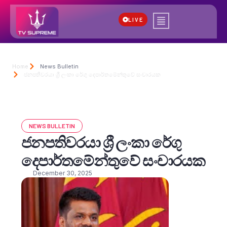
LIVE
Home
News Bulletin
ජනපතිවරයා ශ්‍රී ලංකා රේගු දෙපාර්තමේන්තුවේ සංචාරයක
NEWS BULLETIN
ජනපතිවරයා ශ්‍රී ලංකා රේගු
දෙපාර්තමේන්තුවේ සංචාරයක
December 30, 2025