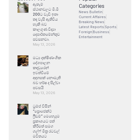
ඇතැම්
Categories
ස්ථානවලට මි.මි
News Bulletin
200ට වැඩි ඉතා
Current Affaires
තද වැසි ඇතිවිය
Breaking News
හැකි බව
Latest Reports
Sports
කාලගුණ විද්‍යා
Foreign
Business
දෙපාර්තමේන්තුව
Entertainment
පවසනවා.
May 13, 2026
මධ්‍ය දක්ෂිණාංශික
දේශපාලන
කඳවුරෙන්
ඉවත්වීමේ
අදහසක් නොමැති
බව හර්ෂ ද සිල්වා
පවසයි
May 13, 2026
ට්‍රම්ප් විසින්
“ප්‍රොජෙක්ට්
ෆ්‍රීඩම්” මෙහෙයුම
ප්‍රකාශයට පත්
කිරීමත් සමග
ගල්ෆ් මිත්‍ර රටවල්
මවිතයට