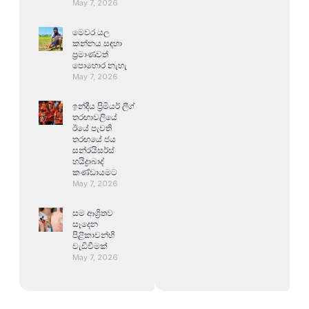
May 7, 2026
මෙවර යල
කන්නය සඳහා
ප්‍රමාණවත්
පොහොර නැහැ
May 7, 2026
ඉන්දීය ප්‍රිමියර් ලීග්
තරඟාවලියේ
ඊයේ පැවති
තරඟයේ ජය
සන්රයිසර්ස්
හයිද්‍රාබාද්
කණ්ඩායමට
May 7, 2026
සම ආශ්‍රිතව
සෑදෙන
පිළිකාවන්හි
වැඩිවීමක්
May 7, 2026