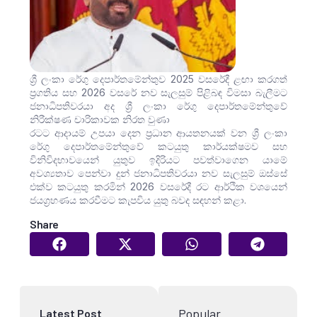
ශ්‍රී ලංකා රේගු දෙපාර්තමේන්තුව 2025 වසරේදී ළඟා කරගත්
ප්‍රගතිය සහ 2026 වසරේ නව සැලසුම් පිළිබඳ විමසා බැලීමට
ජනාධිපතිවරයා අද ශ්‍රී ලංකා රේගු දෙපාර්තමේන්තුවේ
නිරීක්ෂණ චාරිකාවක නිරත වුණා
රටට ආදායම් උපයා දෙන ප්‍රධාන ආයතනයක් වන ශ්‍රී ලංකා
රේගු දෙපාර්තමේන්තුවේ කටයුතු කාර්යක්ෂමව සහ
විනිවිදභාවයෙන් යුතුව ඉදිරියට පවත්වාගෙන යාමේ
අවශ්‍යතාව පෙන්වා දුන් ජනාධිපතිවරයා නව සැලසුම් ඔස්සේ
එක්ව කටයුතු කරමින් 2026 වසරේදී රට ආර්ථික වශයෙන්
ජයග්‍රහණය කරවීමට කැපවිය යුතු බවද සඳහන් කළා.
Share
Popular
Latest Post