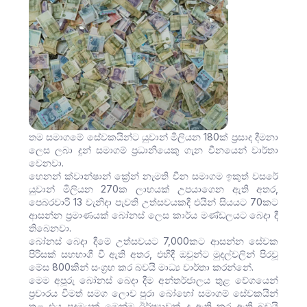
තම සමාගමේ සේවකයින්ට යුවාන් මිලියන 180ක් ප්‍රසාද දීමනා
ලෙස ලබා දුන් සමාගම් ප්‍රධානියෙකු ගැන චීනයෙන් වාර්තා
වෙනවා.
හෙනන් ක්වාන්ෂාන් ක්‍රේන් නැමති චීන සමාගම ඉකුත් වසරේ
යුවාන් මිලියන 270ක ලාභයක් උපයාගෙන ඇති අතර,
පෙබරවාරි 13 වැනිදා පැවති උත්සවයකදී එයින් සියයට 70කට
ආසන්න ප්‍රමාණයක් බෝනස් ලෙස කාර්ය මණ්ඩලයට බෙදා දී
තිබෙනවා.
බෝනස් බෙදා දීමේ උත්සවයට 7,000කට ආසන්න සේවක
පිරිසක් සහභාගී වී ඇති අතර, එහිදී ඔවුන්ට මුදල්වලින් පිරවූ
මේස 800කින් සංග්‍රහ කර බවයි මාධ්‍ය වාර්තා කරන්නේ.
මෙම අපූරු බෝනස් බෙදා දීම අන්තර්ජාලය තුළ වේගයෙන්
ප්‍රචාරය වීමත් සමග ලොව පුරා බෝහෝ සමාගම් සේවකයින්
තුළ එය පුදුමයක් මෙන්ම ඊර්ෂ්‍යාවක් ද ඇති කර ඇති බවයි