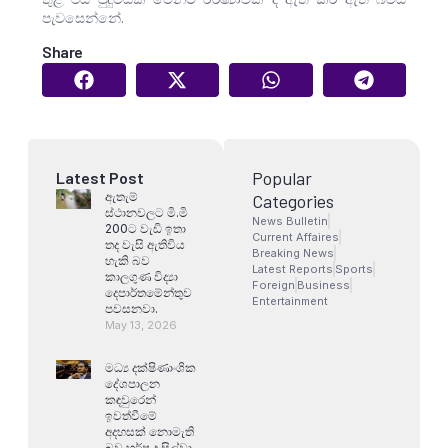
පැවසෙන්නේ.
Share
Popular
Latest Post
ඇතැම්
Categories
ස්ථානවලට මි.මි
News Bulletin
200ට වැඩි ඉතා
Current Affaires
තද වැසි ඇතිවිය
Breaking News
හැකි බව
Latest Reports
Sports
කාලගුණ විද්‍යා
Foreign
Business
දෙපාර්තමේන්තුව
Entertainment
පවසනවා.
May 13, 2026
මධ්‍ය දක්ෂිණාංශික
දේශපාලන
කඳවුරෙන්
ඉවත්වීමේ
අදහසක් නොමැති
බව හර්ෂ ද සිල්වා