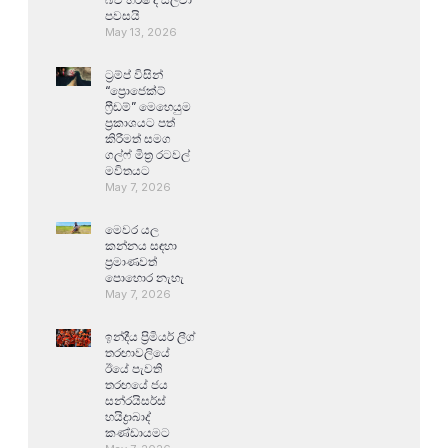
පවසයි
May 13, 2026
ට්‍රම්ප් විසින්
“ප්‍රොජෙක්ට්
ෆ්‍රීඩම්” මෙහෙයුම
ප්‍රකාශයට පත්
කිරීමත් සමග
ගල්ෆ් මිත්‍ර රටවල්
මවිතයට
May 7, 2026
මෙවර යල
කන්නය සඳහා
ප්‍රමාණවත්
පොහොර නැහැ
May 7, 2026
ඉන්දීය ප්‍රිමියර් ලීග්
තරඟාවලියේ
ඊයේ පැවති
තරඟයේ ජය
සන්රයිසර්ස්
හයිද්‍රාබාද්
කණ්ඩායමට