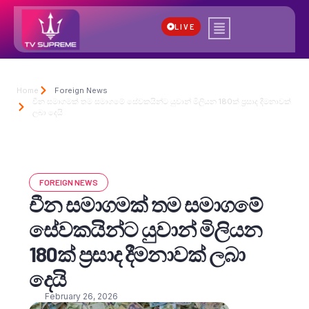
LIVE
Home
Foreign News
චීන සමාගමක් තම සමාගමේ සේවකයින්ට යුවාන් මිලියන 180ක් ප්‍රසාද දීමනාවක්
ලබා දෙයි
FOREIGN NEWS
චීන සමාගමක් තම සමාගමේ
සේවකයින්ට යුවාන් මිලියන
180ක් ප්‍රසාද දීමනාවක් ලබා
දෙයි
February 26, 2026