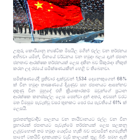
උතුරු කොරියානු න්‍යෂ්ටික මිසයිල මගින් එල්ල වන තර්ජනය
අභිබවා යමින්, චීනයේ වර්ධනය වන හමුදා බලය දැන් ජපාන
ජනතාව ආරක්ෂක තර්ජනයක් ලෙස දකින බව සිකුරාදා නිකුත්
කරන ලද රජයේ සමීක්ෂණයකින් හෙළි ව තිබෙනවා.
සමීක්ෂණයේදී ප්‍රතිචාර දැක්වූවන් 1,534 දෙනෙකුගෙන් 68%
ක් චීන හමුදා තාක්‍ෂණයේ දියුණුව සහ ජපානයට ආසන්නව
දකුණු චීන මුහුදේ එහි ක්‍රියාකාරකම් ඔවුන්ගේ ප්‍රධාන
ආරක්ෂක කනස්සල්ල ලෙස පෙන්වා දුන් අතර, අවසන් වරට
මත විමසුම පැවැත්වූ වසර තුනකට පෙර එය පැවතියේ 61% ක්
ලෙසයි.
ප්‍රජාතන්ත්‍රවාදීව පාලනය වන තායිවානයට එල්ල වන චීන
ප්‍රහාරයක් ජපානයට පැවැත්මේ තර්ජනයක් ලෙස සලකනු
ලැබුවහොත් තම හමුදා යෙදවිය හැකි බව පවසමින් අගමැතිනි
සානේ ටකයිචි දශකයකට වැඩි කාලයක් තුළ බීජිං සමඟ ඇති