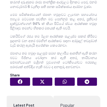
කරගත් දරුණුතම රාජ්‍ය තාන්ත්‍රික ආරවුලට දිනකට පෙර, එනම්
නොවැම්බර් 6 වැනිදා සති පහක සමීක්ෂණය ආරම්භ වුණා.
මෙම සමීක්ෂණයෙන් ජපාන හමුදාවට ලැබෙන සහයෝගය
ඉහළම මට්ටමක පවතින බව පෙන්නුම් කළ අතර, ප්‍රතිචාර
දැක්වූවන්ගෙන් 94% ක් කියා සිටියේ ස්වයං ආරක්ෂක හමුදා
පිළිබඳව තමන්ට හිතකර මතයක් ඇති බවයි.
ටකයිචිගේ රජය තම ඊළඟ ආරක්ෂක සැලැස්ම සකස් කිරීමට
සූදානම් වන අතර එමඟින් ආරක්ෂාව සඳහා අරමුදල් තවදුරටත්
වැඩි කරනු ඇතැයි අපේක්ෂා කෙරෙනවා.
ජපානය තම හමුදා සැලසුම් සමඟ කලාපීය ආතතීන් ඇති කරන
බවට බීජිනය චෝදනා කර ඇති අතර, තායිවානය
සම්බන්ධයෙන් මැදිහත් වුවහොත් ටෝකියෝවට බරපතළ
පරාජයක් අත්විඳිය හැකි බවට ද අනතුරු අඟවනවා.
Share
Popular
Latest Post