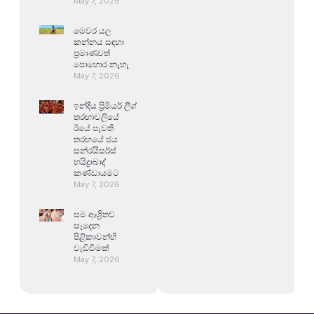
May 7, 2026
මෙවර යල
කන්නය සඳහා
ප්‍රමාණවත්
පොහොර නැහැ
May 7, 2026
ඉන්දීය ප්‍රිමියර් ලීග්
තරඟාවලියේ
ඊයේ පැවති
තරඟයේ ජය
සන්රයිසර්ස්
හයිද්‍රාබාද්
කණ්ඩායමට
May 7, 2026
සම ආශ්‍රිතව
සෑදෙන
පිළිකාවන්හි
වැඩිවීමක්
May 7, 2026