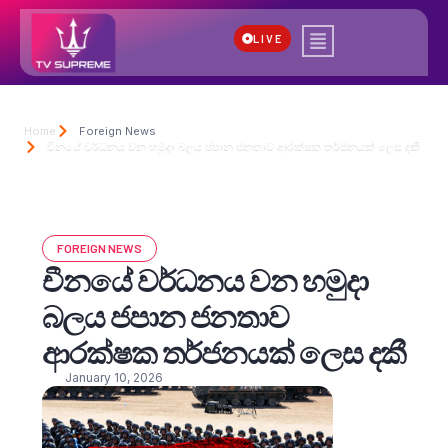
LIVE
Home
Foreign News
චීනයේ වර්ධනය වන හමුදා බලය ජපාන ජනතාව ආරක්ෂක තර්ජනයක් ලෙස දකී
FOREIGN NEWS
චීනයේ වර්ධනය වන හමුදා
බලය ජපාන ජනතාව
ආරක්ෂක තර්ජනයක් ලෙස දකී
January 10, 2026