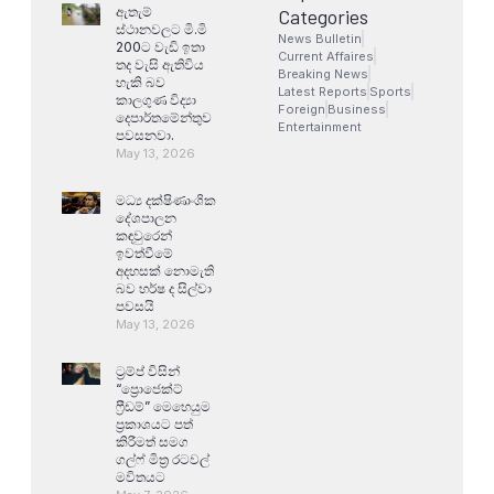
ඇතැම්
Categories
ස්ථානවලට මි.මි
News Bulletin
200ට වැඩි ඉතා
Current Affaires
තද වැසි ඇතිවිය
Breaking News
හැකි බව
Latest Reports
Sports
කාලගුණ විද්‍යා
Foreign
Business
දෙපාර්තමේන්තුව
Entertainment
පවසනවා.
May 13, 2026
මධ්‍ය දක්ෂිණාංශික
දේශපාලන
කඳවුරෙන්
ඉවත්වීමේ
අදහසක් නොමැති
බව හර්ෂ ද සිල්වා
පවසයි
May 13, 2026
ට්‍රම්ප් විසින්
“ප්‍රොජෙක්ට්
ෆ්‍රීඩම්” මෙහෙයුම
ප්‍රකාශයට පත්
කිරීමත් සමග
ගල්ෆ් මිත්‍ර රටවල්
මවිතයට