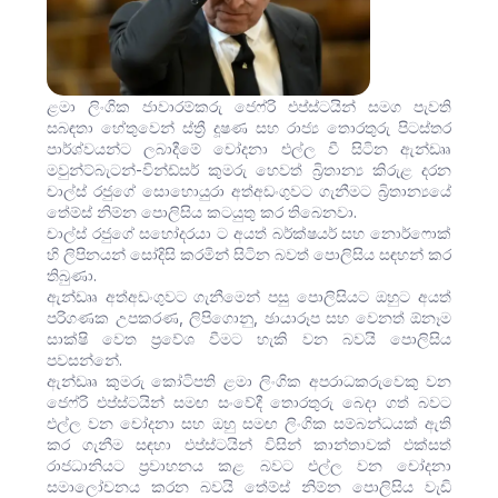
ළමා ලිංගික ජාවාරම්කරු ජෙෆ්රි එප්ස්ටයින් සමග පැවති
සබඳතා හේතුවෙන් ස්ත්‍රී දූෂණ සහ රාජ්‍ය තොරතුරු පිටස්තර
පාර්ශ්වයන්ට ලබාදීමේ චෝදනා එල්ල වී සිටින ඇන්ඩෲ
මවුන්ට්බැටන්-වින්ඩ්සර් කුමරු හෙවත් බ්‍රිතාන්‍ය කිරුළ දරන
චාල්ස් රජුගේ සොහොයුරා අත්අඩංගුවට ගැනීමට බ්‍රිතාන්‍යයේ
තේම්ස් නිම්න පොලිසිය කටයුතු කර තිබෙනවා.
චාල්ස් රජුගේ සහෝදරයා ට අයත් බර්ක්ෂයර් සහ නොර්ෆොක්
හි ලිපිනයන් සෝදිසි කරමින් සිටින බවත් පොලිසිය සඳහන් කර
තිබුණා.
ඇන්ඩෲ අත්අඩංගුවට ගැනීමෙන් පසු පොලිසියට ඔහුට අයත්
පරිගණක උපකරණ, ලිපිගොනු, ඡායාරූප සහ වෙනත් ඕනෑම
සාක්ෂි වෙත ප්‍රවේශ වීමට හැකි වන බවයි පොලිසිය
පවසන්නේ.
ඇන්ඩෲ කුමරු කෝටිපති ළමා ලිංගික අපරාධකරුවෙකු වන
ජෙෆ්රි එප්ස්ටයින් සමඟ සංවේදී තොරතුරු බෙදා ගත් බවට
එල්ල වන චෝදනා සහ ඔහු සමඟ ලිංගික සම්බන්ධයක් ඇති
කර ගැනීම සඳහා එප්ස්ටයින් විසින් කාන්තාවක් එක්සත්
රාජධානියට ප්‍රවාහනය කළ බවට එල්ල වන චෝදනා
සමාලෝචනය කරන බවයි තේම්ස් නිම්න පොලිසිය වැඩි