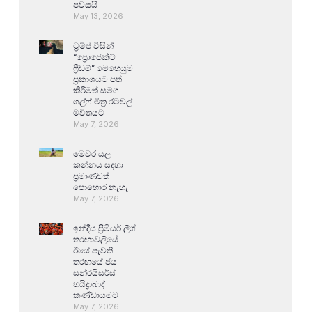
පවසයි
May 13, 2026
ට්‍රම්ප් විසින්
“ප්‍රොජෙක්ට්
ෆ්‍රීඩම්” මෙහෙයුම
ප්‍රකාශයට පත්
කිරීමත් සමග
ගල්ෆ් මිත්‍ර රටවල්
මවිතයට
May 7, 2026
මෙවර යල
කන්නය සඳහා
ප්‍රමාණවත්
පොහොර නැහැ
May 7, 2026
ඉන්දීය ප්‍රිමියර් ලීග්
තරඟාවලියේ
ඊයේ පැවති
තරඟයේ ජය
සන්රයිසර්ස්
හයිද්‍රාබාද්
කණ්ඩායමට
May 7, 2026