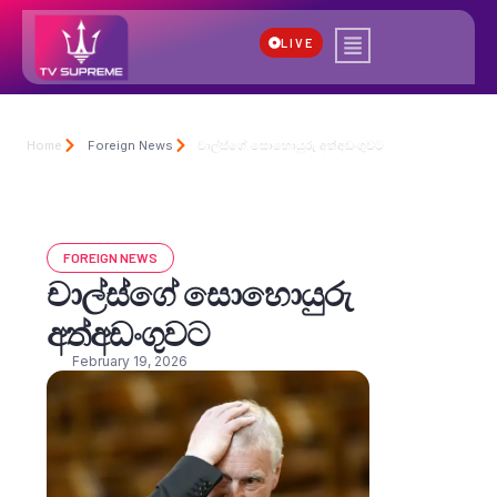
LIVE
Home
Foreign News
චාල්ස්ගේ සොහොයුරු අත්අඩංගුවට
FOREIGN NEWS
චාල්ස්ගේ සොහොයුරු
අත්අඩංගුවට
February 19, 2026