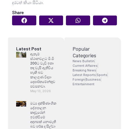
දුරටත් කියා සිටියා.
Share
Popular
Latest Post
ඇතැම්
Categories
ස්ථානවලට මි.මි
News Bulletin
200ට වැඩි ඉතා
Current Affaires
තද වැසි ඇතිවිය
Breaking News
හැකි බව
Latest Reports
Sports
කාලගුණ විද්‍යා
Foreign
Business
දෙපාර්තමේන්තුව
Entertainment
පවසනවා.
May 13, 2026
මධ්‍ය දක්ෂිණාංශික
දේශපාලන
කඳවුරෙන්
ඉවත්වීමේ
අදහසක් නොමැති
බව හර්ෂ ද සිල්වා