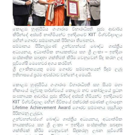
කොළඹ හුණුපිටිය ගංගාරාම විහාරාධිපති පූජ්‍ය ආචාර්ය
කිරින්දේ අස්සජි නාහිමියන්ට ඉන්දියාවේ KIIT විශ්වවිද්‍යාලය
මඟින් ගෞරව සම්මානයක් පිරිනමා තිබෙනවා.
සම්මානය පිරිනැමුණේ උන්වහන්සේ බෞද්ධ ශාස්ත්‍රීය
අධ්‍යයනය, අධ්‍යාත්මික නායකත්වය සහ ශ්‍රී ලංකා – ඉන්දියා
සංස්කෘතික සබඳතා ශක්තිමත් කිරීම වෙනුවෙන් සිදු කරන ලද
සුවිශේෂි මෙහෙවර අගය කරමින්.
ශ්‍රී ලාංකිකයෙකු මෙම ගෞරව සම්මානයෙන් පිදුම් ලැබු
ඉතිහාසයේ ප්‍රථම අවස්ථාව වන්නේ ද මෙයයි.
කොළඹ හුණුපිටිය ගංගාරාම විහාරාධිපති සහ සියම් මහා
නිකායේ මල්වතු පාර්ශ්වයේ කොළඹ නව කෝරලයේ ප්‍රධන
සංඝනායක ආචාර්ය පූජ්‍ය කිරිදේ අස්සජි හිමියන්ට ඉන්දියාවේ
KIIT විශ්වවිද්‍යාල මඟින් ජීවිතයේ එක්වරක් පමණක් ලබාදෙන
Lifetime Achievement Award ගෞරව සම්මානය පසුගියදා
පිරිනමනු ලැබුවා.
උන්වහන්සේගේ බෞද්ධ ශාස්ත්‍රීය අධ්‍යයනය, අධ්‍යාත්මික
නායකත්වය සහ ශ්‍රී ලංකා – ඉන්දියා සංස්කෘතික සබඳතා
ශක්තිමක් කිරීම වෙනුවෙන් සිදුකරනු ලබන සුවිශේෂි