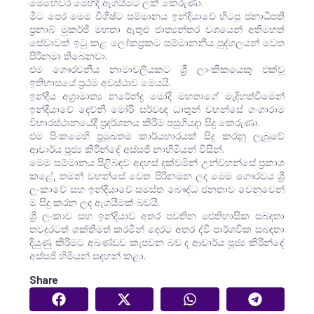
මෙහෙවර මෙහිදී ඇගයීමට ලක් කෙරුණා.
මීට පෙර මෙම විශිෂ්ට සම්මානය ඉන්දියාවේ හිටපු ජනාධිපති
ප්‍රනාබ් මුකර්ජී මහතා ඇතුළු ජාත්‍යන්තර වශයෙන් අතිමහත්
සේවාවක් ඉටු කළ ලෝකප්‍රකට සම්මානනීය පුද්ගලයන් වෙත
පිරිනමා තිබෙනවා.
එම ගෞරවනීය නාමාවලියකට ශ්‍රී ලාංකිකයෙකු එක්වූ
ඉතිහාසයේ ප්‍රථම අවස්ථාව මෙයයි.
ඉන්දීය අග්‍රාමාත්‍ය නරේන්ද්‍ර මෝදි මහතාගේ මැදිහත්වීමෙන්
ඉන්දියාවේ දෙව්නි මෝරි සර්වඥ ධාතුන් වහන්සේ ගංගාරාම
විහාරස්ථානයේදී ප්‍රදර්ශනය කිරීම පසුගියදා සිදු කෙරුණා.
එම පිංකමෙහි ප්‍රමුඛතම කාර්යභාරයක් සිදු කරනු ලැබුවේ
ආචාර්ය පූජ්‍ය කිරින්දේ අස්සජි නාහිමියන් විසින්.
මෙම සම්මානය පිළිබඳව අදහස් දක්වමින් උන්වහන්සේ ප්‍රකාශ
කළේ, තමන් වහන්සේ වෙත පිරිනමන ලද මෙම ගෞරවය ශ්‍රී
ලංකාවේ සහ ඉන්දියාවේ සමස්ත බෞද්ධ ජනතාව වෙනුවෙන්
ම සිදු කරන ලද ඇගයීමක් බවයි.
ශ්‍රී ලංකාව සහ ඉන්දියාව අතර පවතින ඓතිහාසික සබඳතා
තවදුරටත් ශක්තිමත් කරමින් දෙරට අතර ද්වි පාර්‌ශවික සබඳතා
දියුණු කිරීමට අඛණ්ඩව කැපවන බව ද ආචාර්ය පූජ්‍ය කිරින්දේ
අස්සජි හිමියන් සඳහන් කළා.
Share