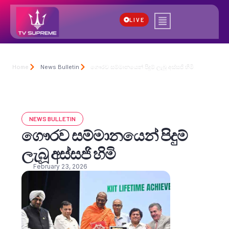
LIVE
Home
News Bulletin
ගෞරව සම්මානයෙන් පිදුම් ලැබූ අස්සජි හිමි
NEWS BULLETIN
ගෞරව සම්මානයෙන් පිදුම්
ලැබූ අස්සජි හිමි
February 23, 2026