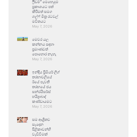
ෆ්‍රීඩම්” මෙහෙයුම
ප්‍රකාශයට පත්
කිරීමත් සමග
ගල්ෆ් මිත්‍ර රටවල්
මවිතයට
May 7, 2026
මෙවර යල
කන්නය සඳහා
ප්‍රමාණවත්
පොහොර නැහැ
May 7, 2026
ඉන්දීය ප්‍රිමියර් ලීග්
තරඟාවලියේ
ඊයේ පැවති
තරඟයේ ජය
සන්රයිසර්ස්
හයිද්‍රාබාද්
කණ්ඩායමට
May 7, 2026
සම ආශ්‍රිතව
සෑදෙන
පිළිකාවන්හි
වැඩිවීමක්