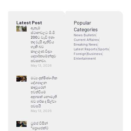
Popular
Latest Post
ඇතැම්
Categories
ස්ථානවලට මි.මි
News Bulletin
200ට වැඩි ඉතා
Current Affaires
තද වැසි ඇතිවිය
Breaking News
හැකි බව
Latest Reports
Sports
කාලගුණ විද්‍යා
Foreign
Business
දෙපාර්තමේන්තුව
Entertainment
පවසනවා.
May 13, 2026
මධ්‍ය දක්ෂිණාංශික
දේශපාලන
කඳවුරෙන්
ඉවත්වීමේ
අදහසක් නොමැති
බව හර්ෂ ද සිල්වා
පවසයි
May 13, 2026
ට්‍රම්ප් විසින්
“ප්‍රොජෙක්ට්