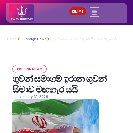
LIVE
Home
Foreign News
ගුවන් සමාගම් ඉරාන ගුවන් සීමාව මඟහැර යයි
FOREIGN NEWS
ගුවන් සමාගම් ඉරාන ගුවන්
සීමාව මඟහැර යයි
January 15, 2026