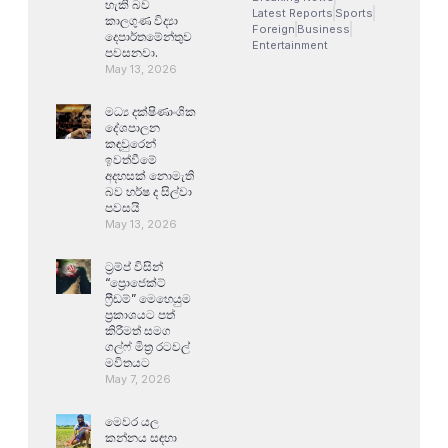
හැකි බව
Latest Reports
Sports
කාලගුණ විද්‍යා
Foreign
Business
දෙපාර්තමේන්තුව
Entertainment
පවසනවා.
May 13, 2026
මධ්‍ය දක්ෂිණාංශික
දේශපාලන
කඳවුරෙන්
ඉවත්වීමේ
අදහසක් නොමැති
බව හර්ෂ ද සිල්වා
පවසයි
May 13, 2026
ට්‍රම්ප් විසින්
“ප්‍රොජෙක්ට්
ෆ්‍රීඩම්” මෙහෙයුම
ප්‍රකාශයට පත්
කිරීමත් සමග
ගල්ෆ් මිත්‍ර රටවල්
මවිතයට
May 7, 2026
මෙවර යල
කන්නය සඳහා