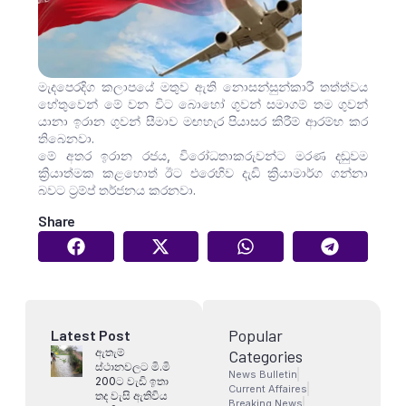
මැදපෙරදිග කලාපයේ මතුව ඇති නොසන්සුන්කාරී තත්ත්වය
හේතුවෙන් මේ වන විට බොහෝ ගුවන් සමාගම් තම ගුවන්
යානා ඉරාන ගුවන් සීමාව මඟහැර පියාසර කිරීම් ආරම්භ කර
තිබෙනවා.
මේ අතර ඉරාන රජය, විරෝධතාකරුවන්ට මරණ දඬුවම
ක්‍රියාත්මක කළහොත් ඊට එරෙහිව දැඩි ක්‍රියාමාර්ග ගන්නා
බවට ට්‍රම්ප් තර්ජනය කරනවා.
Share
Popular
Latest Post
ඇතැම්
Categories
ස්ථානවලට මි.මි
News Bulletin
200ට වැඩි ඉතා
Current Affaires
තද වැසි ඇතිවිය
Breaking News