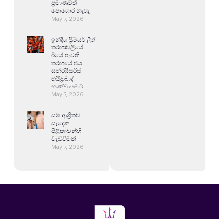
ප්‍රමාණවත්
පොහොර නැහැ
May 7, 2026
ඉන්දීය ප්‍රිමියර් ලීග්
තරඟාවලියේ
ඊයේ පැවති
තරඟයේ ජය
සන්රයිසර්ස්
හයිද්‍රාබාද්
කණ්ඩායමට
May 7, 2026
සම ආශ්‍රිතව
සෑදෙන
පිළිකාවන්හි
වැඩිවීමක්
May 7, 2026