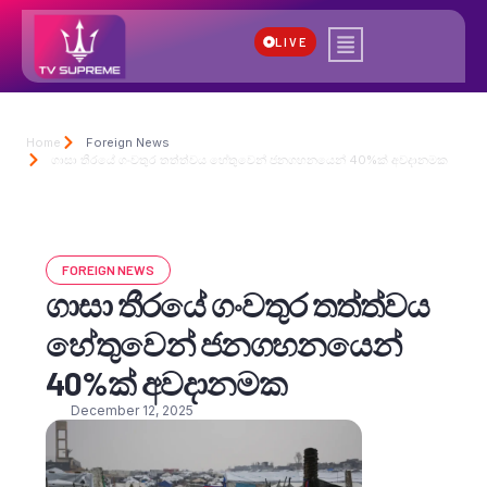
LIVE
Home
Foreign News
ගාසා තීරයේ ගංවතුර තත්ත්වය හේතුවෙන් ජනගහනයෙන් 40%ක් අවදානමක
FOREIGN NEWS
ගාසා තීරයේ ගංවතුර තත්ත්වය
හේතුවෙන් ජනගහනයෙන්
40%ක් අවදානමක
December 12, 2025