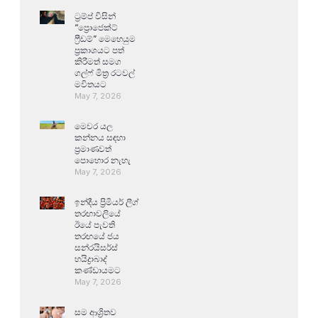
ට්‍රම්ප් විසින්
“ප්‍රොජෙක්ට්
ෆ්‍රීඩම්” මෙහෙයුම
ප්‍රකාශයට පත්
කිරීමත් සමග
ගල්ෆ් මිත්‍ර රටවල්
මවිතයට
May 7, 2026
මෙවර යල
කන්නය සඳහා
ප්‍රමාණවත්
පොහොර නැහැ
May 7, 2026
ඉන්දීය ප්‍රිමියර් ලීග්
තරඟාවලියේ
ඊයේ පැවති
තරඟයේ ජය
සන්රයිසර්ස්
හයිද්‍රාබාද්
කණ්ඩායමට
May 7, 2026
සම ආශ්‍රිතව