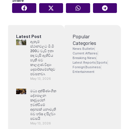
Popular
Latest Post
ඇතැම්
Categories
ස්ථානවලට මි.මි
News Bulletin
200ට වැඩි ඉතා
Current Affaires
තද වැසි ඇතිවිය
Breaking News
හැකි බව
Latest Reports
Sports
කාලගුණ විද්‍යා
Foreign
Business
දෙපාර්තමේන්තුව
Entertainment
පවසනවා.
May 13, 2026
මධ්‍ය දක්ෂිණාංශික
දේශපාලන
කඳවුරෙන්
ඉවත්වීමේ
අදහසක් නොමැති
බව හර්ෂ ද සිල්වා
පවසයි
May 13, 2026