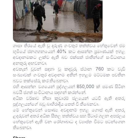
ගාසා තීරයේ ඇති වූ දරුණු ගංවතුර තත්ත්වය හේතුවෙන් එම
භූමියේ ජනගහනයෙන් 40% කට ආසන්න ප්‍රමාණයක් ඉහළ
අවදානමකට ලක්ව ඇති බව එක්සත් ජාතීන්ගේ සංවිධානය
අනතුරු අඟවනවා.
අවතැන් වූවන් සඳහා වූ කඳවුරු ස්ථාන 760 කට වැඩි
සංඛ්‍යාවක් ගංවතුර අවදානම අතින් ඉහළම මට්ටමක පවතින
බවට තක්සේරු කර තිබෙනවා.
එහි ආසන්න වශයෙන් පුද්ගලයන් 850,000 ක් පමණ සිටින
බවයි ජගත් සංවිධානය සඳහන් කරන්නේ.
අධික වර්ෂාව නිසා කූඩාරම් ජලයෙන් යටවී ඇති අතර,
පුද්ගලයන්ගේ බඩු බාහිරාදිය තෙත් වී තිබෙනවා.
මේ හේතුවෙන් සෞඛ්‍ය අවදානම් ඉහළ ගොස් ඇති අතර,
ළදරුවන් අතර අධික සීතල තත්ත්වය සහ පිටාර ගලන අපජලය
හේතුවෙන් ඇති වන රෝගාබාධ ද ව්‍යාප්ත වීමට පටන්ගෙන
තිබෙනවා.
Share