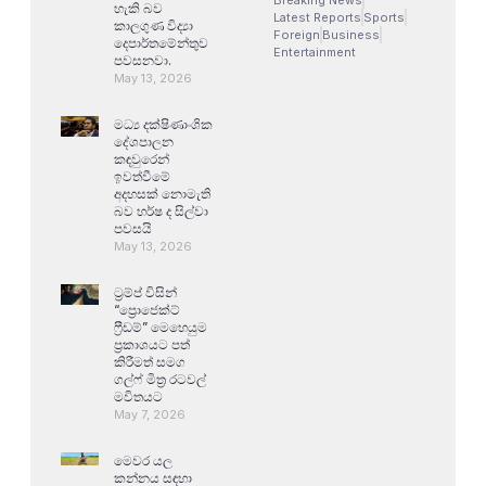
හැකි බව
Latest Reports
Sports
කාලගුණ විද්‍යා
Foreign
Business
දෙපාර්තමේන්තුව
Entertainment
පවසනවා.
May 13, 2026
මධ්‍ය දක්ෂිණාංශික
දේශපාලන
කඳවුරෙන්
ඉවත්වීමේ
අදහසක් නොමැති
බව හර්ෂ ද සිල්වා
පවසයි
May 13, 2026
ට්‍රම්ප් විසින්
“ප්‍රොජෙක්ට්
ෆ්‍රීඩම්” මෙහෙයුම
ප්‍රකාශයට පත්
කිරීමත් සමග
ගල්ෆ් මිත්‍ර රටවල්
මවිතයට
May 7, 2026
මෙවර යල
කන්නය සඳහා