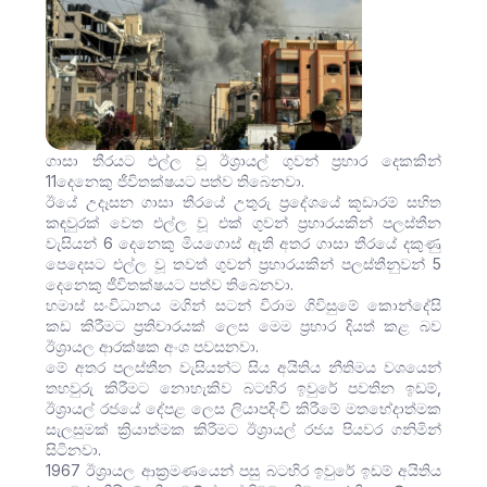
ගාසා තීරයට එල්ල වූ ඊශ්‍රායල් ගුවන් ප්‍රහාර දෙකකින්
11දෙනෙකු ජීවිතක්ෂයට පත්ව තිබෙනවා.
ඊයේ උදෑසන ගාසා තීරයේ උතුරු ප්‍රදේශයේ කූඩාරම් සහිත
කඳවුරක් වෙත එල්ල වූ එක් ගුවන් ප්‍රහාරයකින් පලස්තීන
වැසියන් 6 දෙනෙකු මියගොස් ඇති අතර ගාසා තීරයේ දකුණු
පෙදෙසට එල්ල වූ තවත් ගුවන් ප්‍රහාරයකින් පලස්තීනුවන් 5
දෙනෙකු ජීවිතක්ෂයට පත්ව තිබෙනවා.
හමාස් සංවිධානය මගින් සටන් විරාම ගිවිසුමේ කොන්දේසි
කඩ කිරීමට ප්‍රතිචාරයක් ලෙස මෙම ප්‍රහාර දියත් කළ බව
ඊශ්‍රායල ආරක්ෂක අංශ පවසනවා.
මේ අතර පලස්තීන වැසියන්ට සිය අයිතිය නීතිමය වශයෙන්
තහවුරු කිරීමට නොහැකිව බටහිර ඉවුරේ පවතින ඉඩම්,
ඊශ්‍රායල් රජයේ දේපළ ලෙස ලියාපදිංචි කිරීමේ මතභේදාත්මක
සැලසුමක් ක්‍රියාත්මක කිරීමට ඊශ්‍රායල් රජය පියවර ගනිමින්
සිටිනවා.
1967 ඊශ්‍රායල ආක්‍රමණයෙන් පසු බටහිර ඉවුරේ ඉඩම් අයිතිය