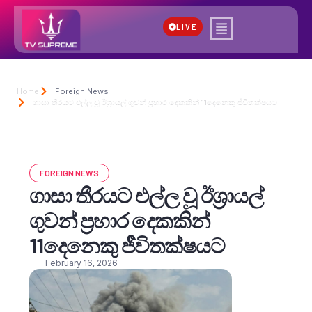
LIVE
Home
Foreign News
ගාසා තීරයට එල්ල වූ ඊශ්‍රායල් ගුවන් ප්‍රහාර දෙකකින් 11දෙනෙකු ජීවිතක්ෂයට
FOREIGN NEWS
ගාසා තීරයට එල්ල වූ ඊශ්‍රායල්
ගුවන් ප්‍රහාර දෙකකින්
11දෙනෙකු ජීවිතක්ෂයට
February 16, 2026