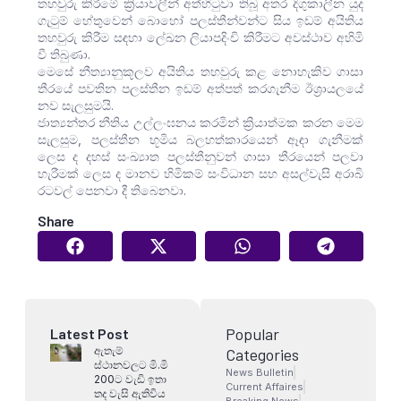
තහවුරු කිරීමේ ක්‍රියාවලීන් අත්හිටුවා තිබූ අතර දිගුකාලීන යුද
ගැටුම් හේතුවෙන් බොහෝ පලස්තීන්වන්ට සිය ඉඩම් අයිතිය
තහවුරු කිරීම සඳහා ලේඛන ලියාපදිංචි කිරීමට අවස්ථාව අහිමි
වී තිබුණා.
මෙසේ නීත්‍යානුකූලව අයිතිය තහවුරු කළ නොහැකිව ගාසා
තීරයේ පවතින පලස්තීන ඉඩම් අත්පත් කරගැනීම ඊශ්‍රායලයේ
නව සැලසුමයි.
ජාත්‍යන්තර නීතිය උල්ලංඝනය කරමින් ක්‍රියාත්මක කරන මෙම
සැලසුම, පලස්තීන භූමිය බලහත්කාරයෙන් ඈඳා ගැනීමක්
ලෙස ද දහස් සංඛ්‍යාත පලස්තීනුවන් ගාසා තීරයෙන් පලවා
හැරීමක් ලෙස ද මානව හිමිකම් සංවිධාන සහ අසල්වැසි අරාබි
රටවල් පෙනවා දී තිබෙනවා.
Share
Popular
Latest Post
ඇතැම්
Categories
ස්ථානවලට මි.මි
News Bulletin
200ට වැඩි ඉතා
Current Affaires
තද වැසි ඇතිවිය
Breaking News