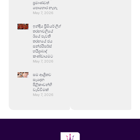
ප්‍රමාණවත්
පොහොර නැහැ
May 7, 2026
ඉන්දීය ප්‍රිමියර් ලීග්
තරඟාවලියේ
ඊයේ පැවති
තරඟයේ ජය
සන්රයිසර්ස්
හයිද්‍රාබාද්
කණ්ඩායමට
May 7, 2026
සම ආශ්‍රිතව
සෑදෙන
පිළිකාවන්හි
වැඩිවීමක්
May 7, 2026