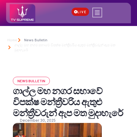
LIVE
Home
News Bulletin
ගාල්ල මහ නගර සභාවේ විපක්ෂ මන්ත්‍රීවරිය ඇතුළු මන්ත්‍රීවරුන් ඇප මත
මුදාහැරේ
NEWS BULLETIN
ගාල්ල මහ නගර සභාවේ
විපක්ෂ මන්ත්‍රීවරිය ඇතුළු
මන්ත්‍රීවරුන් ඇප මත මුදාහැරේ
December 30, 2025