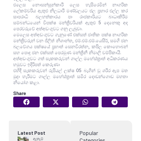
එලෙස නොසන්සුන්කාරී ලෙස හැසිරෙමින් නාගරික
ලේකම්වරිය ඇතුළු නිලධාරී මණ්ඩලයට ජල ප්‍රහාර එල්ල කර
සාපරාධී බලහත්කාරය පා රාජකාරියට බාධාකිරීම
සම්බන්ධයෙන් විපක්ෂ මන්ත්‍රීවරියක් ඇතුළු 5 දෙනෙකු අද
පෙරවරුවේ අත්අඩංගුවට ගනු ලැබුවා.
මෙලෙස අත්අඩංගුවට ගැනුණේ එක්සත් ජාතික පක්ෂ නාගරික
මන්ත්‍රීවරුන් වන ජිලිත් නිශාන්ත, එම්.එම්.එම්.යෙසීර්, සමගි ජන
බලවේගය පක්ෂයේ ප්‍රභාත් සෙනවිරත්න, කපිල කොහොබන්
සහ පොදු ජන එක්සත් පෙරමුණ මන්ත්‍රීනී නිමාලි චම්පිකායි.
අත්අඩංගුවට ගත් සැකකරුවන් ගාල්ල මහේස්ත්‍රාත් අධිකරණය
හමුවට ඉදිරිපත් කෙරුණා
එහිදී සැකකරුවන් රුපියල් ලක්ෂ 05 බැගින් වූ ශරීර ඇප මත
මුදා හැරීමට ගාල්ල මහේස්ත්‍රාත් සමීර දොඩන්ගොඩ මහතා
නියෝග කළා.
Share
Popular
Latest Post
ඇතැම්
Categories