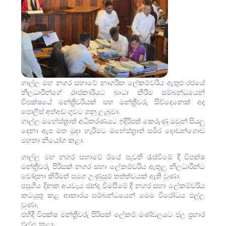
ගාල්ල මහ නගර සභාවේ නාගරික ලේකම්වරිය ඇතුළු රජයේ
නිලධාරීන්ගේ රාජකාරියට බාධා කිරීම සම්බන්ධයෙන්
විපක්ෂයේ මන්ත්‍රීවරියක් සහ මන්ත්‍රීවරු සිව්දෙනෙක් අද
පොලිස් අත්අඩංගුවට ගනු ලැබුවා.
ගාල්ල මහේස්ත්‍රාත් අධිකරණයට ඉදිරිපත් කෙරුණු ඔවුන් සියලු
දෙනා ඇප මත මුදා හැරීමට මහේස්ත්‍රාත් සමීර දොඩන්ගොඩ
මහතා නියෝග කළා.
ගාල්ල මහ නගර සභාවේ ඊයේ පැවති රැස්වීමේ දී විපක්ෂ
මන්ත්‍රීවරු පිරිසක් නගර සභා ලේකම්වරිය ඇතුලු නිලධාරීන්ට
චෝදනා කිරීමත් සමග උණුසුම් තත්ත්වයක් ඇති වුණා.
පසුගිය දිනක අයවැය ඡන්ද විමසීමේ දී නගර සභා ලේකම්වරිය
කටයුතු කළ ආකාරය සම්බන්ධයෙන් මෙම විරෝධය එල්ල
වුණා.
එහිදී විපක්ෂ මන්ත්‍රීවරු පිරිසක් ලේකම් මණ්ඩලයට ජල ප්‍රහාර
එල්ල කළා.