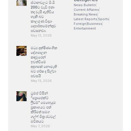
ස්ථානවලට මි.මි
News Bulletin
200ට වැඩි ඉතා
Current Affaires
තද වැසි ඇතිවිය
Breaking News
හැකි බව
Latest Reports
Sports
කාලගුණ විද්‍යා
Foreign
Business
දෙපාර්තමේන්තුව
Entertainment
පවසනවා.
May 13, 2026
මධ්‍ය දක්ෂිණාංශික
දේශපාලන
කඳවුරෙන්
ඉවත්වීමේ
අදහසක් නොමැති
බව හර්ෂ ද සිල්වා
පවසයි
May 13, 2026
ට්‍රම්ප් විසින්
“ප්‍රොජෙක්ට්
ෆ්‍රීඩම්” මෙහෙයුම
ප්‍රකාශයට පත්
කිරීමත් සමග
ගල්ෆ් මිත්‍ර රටවල්
මවිතයට
May 7, 2026