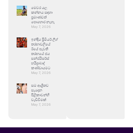
මෙවර යල
කන්නය සඳහා
ප්‍රමාණවත්
පොහොර නැහැ
May 7, 2026
ඉන්දීය ප්‍රිමියර් ලීග්
තරඟාවලියේ
ඊයේ පැවති
තරඟයේ ජය
සන්රයිසර්ස්
හයිද්‍රාබාද්
කණ්ඩායමට
May 7, 2026
සම ආශ්‍රිතව
සෑදෙන
පිළිකාවන්හි
වැඩිවීමක්
May 7, 2026