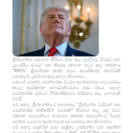
ග්‍රීන්ලන්තය පාලනය කිරීමට තමා කළ ඉල්ලීමට විරුද්ධ වන
යුරෝපීය රටවල් මත තීරුබදු පනවන බවට කළ තර්ජනය
“100%” ක්‍රියාත්මක කරන බවට අමෙරිකානු ජනාධිපති
ඩොනල්ඩ් ට්‍රම්ප් අනතුරු අඟවා තිබෙනවා.
කෙසේ වෙතත්, ඩෙන්මාර්ක විදේශ අමාත්‍යවරයා අවධාරණය
කළේ ඇමරිකානු ජනාධිපතිවරයාට අර්ධ ස්වයං පාලන
ඩෙන්මාර්ක භූමියේ හිමිකාරිත්වයට තර්ජනය කළ නොහැකි
බවයි.
මේ අතර, ග්‍රීන්ලන්තයේ අනාගතය “ග්‍රීන්ලන්ත වැසියන් සහ
ඩෙන්මාර්ක ජාතිකයින් පමණක්” තීරණය කළ යුතු බවට
එක්සත් රාජධානියේ ස්ථාවරය එක්සත් රාජධානියේ විදේශ
ලේකම් යෙවෙට් කූපර් නැවත අවධාරණය කර තිබෙනවා.
මේ අතර, ආක්ටික් දූපත ආශ්‍රිතව උත්සන්න වන ආතතීන්
මධ්‍යයේ වයඹදිග ග්‍රීන්ලන්තයේ පිහිටි එහි පිටිෆික් අභ්‍යවකාශ