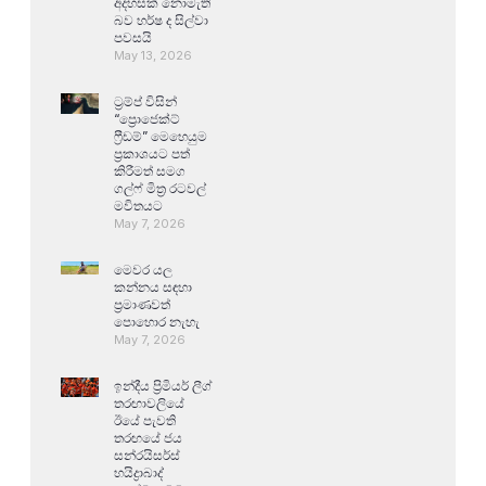
අදහසක් නොමැති
බව හර්ෂ ද සිල්වා
පවසයි
May 13, 2026
ට්‍රම්ප් විසින්
“ප්‍රොජෙක්ට්
ෆ්‍රීඩම්” මෙහෙයුම
ප්‍රකාශයට පත්
කිරීමත් සමග
ගල්ෆ් මිත්‍ර රටවල්
මවිතයට
May 7, 2026
මෙවර යල
කන්නය සඳහා
ප්‍රමාණවත්
පොහොර නැහැ
May 7, 2026
ඉන්දීය ප්‍රිමියර් ලීග්
තරඟාවලියේ
ඊයේ පැවති
තරඟයේ ජය
සන්රයිසර්ස්
හයිද්‍රාබාද්