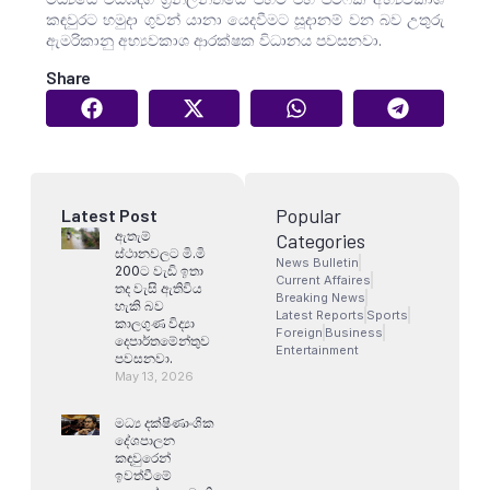
කඳවුරට හමුදා ගුවන් යානා යෙදවීමට සූදානම් වන බව උතුරු
ඇමරිකානු අභ්‍යවකාශ ආරක්ෂක විධානය පවසනවා.
Share
Popular
Latest Post
ඇතැම්
Categories
ස්ථානවලට මි.මි
News Bulletin
200ට වැඩි ඉතා
Current Affaires
තද වැසි ඇතිවිය
Breaking News
හැකි බව
Latest Reports
Sports
කාලගුණ විද්‍යා
Foreign
Business
දෙපාර්තමේන්තුව
Entertainment
පවසනවා.
May 13, 2026
මධ්‍ය දක්ෂිණාංශික
දේශපාලන
කඳවුරෙන්
ඉවත්වීමේ