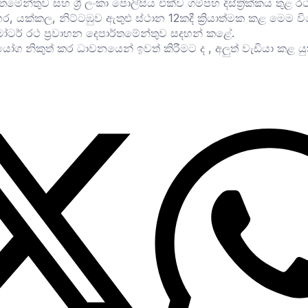
තමේන්තුව සහ ශ්‍රී ලංකා පොලිසිය එක්ව ගම්පහ දිස්ත්‍රික්කය ත
මහර, යක්කල, නිට්ටඹුව ඇතුළු ස්ථාන 12කදී ක්‍රියාත්මක කළ මෙ
ෝටර් රථ ප්‍රවාහන දෙපාර්තමේන්තුව සදහන් කළේ.
 නිකුත් කර ධාවනයෙන් ඉවත් කිරීමට ද , අලුත් වැඩියා කළ යු