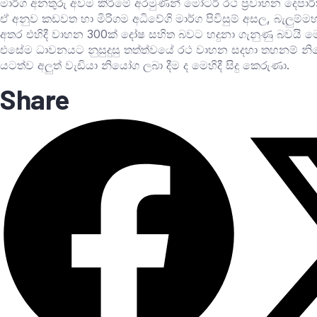
මාර්ග අනතුරු අවම කිරීමේ අරමුණින් මෝටර් රථ ප්‍රවාහන දෙපාර්
ඒ අනුව කඩවත හා මිරිගම අධිවේගි මාර්ග පිවිසුම් අසල, බැලුම්
අතර එහිදී වාහන 300ක් දෝෂ සහිත බවට හදුනා ගැනුණු බවයි ම
එසේම ධාවනයට නුසුදුසු තත්ත්වයේ රථ වාහන සදහා තහනම් නියෝග
යටත්ව අලුත් වැඩියා නියෝග ලබා දීම ද මෙහිදී සිදු කෙරුණා.
Share