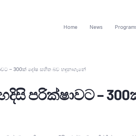
Home
News
Program
්ෂාවට – 300ක් දෝෂ සහිත බව හඳුනාගැනේ
හදිසි පරික්ෂාවට – 30