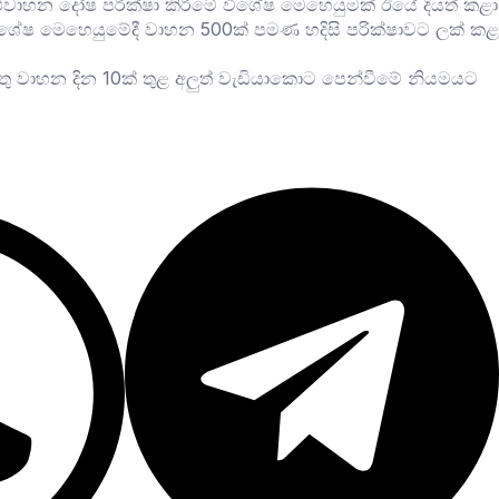
ුළ රථවාහන දෝෂ පරීක්ෂා කිරීමේ විශේෂ මෙහෙයුමක් ඊයේ දියත් කළා
ම විශේෂ මෙහෙයුමේදී වාහන 500ක් පමණ හදිසි පරික්ෂාවට ලක් කළ
තු වාහන දින 10ක් තුළ අලුත් වැඩියාකොට පෙන්වීමේ නියමයට