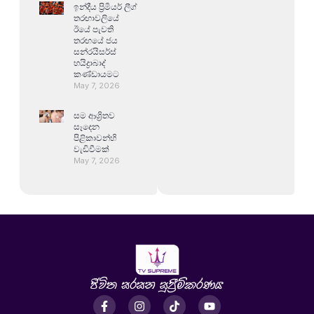
ඉන්දීය ප්‍රිමියර් ලීග්
තරඟාවලියේ
ඊයේ පැවති
තරඟයේ ජය
සන්රයිසර්ස්
හයිද්‍රාබාද්
කණ්ඩායමට
May 7, 2026
සම ආශ්‍රිතව
සෑදෙන
පිළිකාවන්හි
වැඩිවීමක්
May 7, 2026