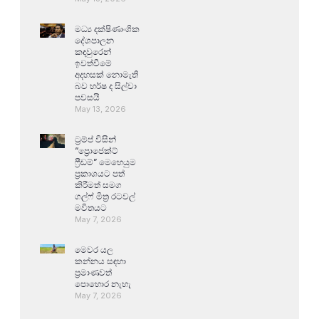
මධ්‍ය දක්ෂිණාංශික
දේශපාලන
කඳවුරෙන්
ඉවත්වීමේ
අදහසක් නොමැති
බව හර්ෂ ද සිල්වා
පවසයි
May 13, 2026
ට්‍රම්ප් විසින්
“ප්‍රොජෙක්ට්
ෆ්‍රීඩම්” මෙහෙයුම
ප්‍රකාශයට පත්
කිරීමත් සමග
ගල්ෆ් මිත්‍ර රටවල්
මවිතයට
May 7, 2026
මෙවර යල
කන්නය සඳහා
ප්‍රමාණවත්
පොහොර නැහැ
May 7, 2026