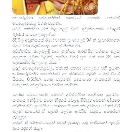
අඟහරුවාදා අත්ලාන්තික් සාගරයේ දෙපසම කොටස්
වෙළෙඳපොළ පහත වැටුණා.
මෙම තත්ත්වය රන් මිල පළමු වරට අවුන්සයකට ඩොලර්
4,800 ට වඩා ඉහළ ගියා.
රිදී මිල අවුන්සයක් ඊයේ වාර්තා වූ ඩොලර් 94 ක් වූ වාර්තාගත
මිලට වඩා මදක් පහළ ගොස් තිබෙනවා.
අවිනිශ්චිත කාලවලදී තබා ගැනීමට ආරක්ෂිත වත්කම් ලෙස
සලකනු ලබන බැවින්, පසුගිය වසර පුරා රන් සහ රිදී යන
දෙකෙහිම මිල ඉහළ ගියා.
මුදල් වෙළෙඳපොළවල, එක්සත් ජනපද ඩොලරය එහි ප්‍රධාන
තරගකරුවන්ට සාපේක්ෂව අද ස්ථාවරව පැවති නමුත් ඊයේ
සියයට 0.5කින් පහත වැටුණේ දෙසැම්බර් මාසයෙන් පසු
විශාලතම අවප්‍රමාණය වාර්තා කරමින්.
ලෝක වෙළෙඳාමේ මෙවන් අවිනිශ්චිත පසුබිමක යුරෝපා
සංගමය ඉන්දියාව සමඟ නිදහස් වෙළඳ ගිවිසුම අවසන් අදියරේ
පවතින බව යුරෝපීය කොමිසමේ සභාපති උර්සුලා වොන් ඩර්
ලේන් ඩාවෝස් හි පැවති ලෝක ආර්ථික සමුළුව අමතමින්
පැවසුවා.
නමුත්, ඒ සම්බන්ධයෙන් තවත් ඉටුකළ යුතු කාර්යයන් ඇතැයි
ඇය සඳහන් කළා.