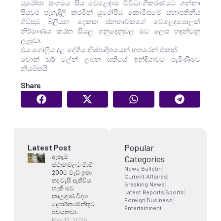
යුරෝපා සංගමය සිය වෙළෙඳාම විවිධාංගීකරණයට ගන්නා
පියවර පැහැදිලි කරමින් යුරෝපීය කොමිසමේ සභාපතිනිය
ගිවිසුම බිලියන දෙකක ජනතාවකගේ වෙළෙඳපොලක්
නිර්මාණය කරන සියලු ගනුදෙනුවල මව ලෙස හඳුන්වනු
ලැබුවා.
එය ගෝලීය දළ දේශීය නිෂ්පාදිතයෙන් හතරෙන් එකක්.
වොන් ඩර් ලේන් ලබන සතියේ ඉන්දියාවට පැමිණීමට
නියමිතයි.
Share
Popular
Latest Post
ඇතැම්
Categories
ස්ථානවලට මි.මි
News Bulletin
200ට වැඩි ඉතා
Current Affaires
තද වැසි ඇතිවිය
Breaking News
හැකි බව
Latest Reports
Sports
කාලගුණ විද්‍යා
Foreign
Business
දෙපාර්තමේන්තුව
Entertainment
පවසනවා.
May 13, 2026