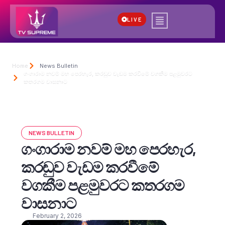
LIVE
Home
News Bulletin
ගංගාරාම නවම් මහ පෙරහැර, කරඬුව වැඩම කරවීමේ වගකීම පළමුවරට
කතරගම වාසනාට
NEWS BULLETIN
ගංගාරාම නවම් මහ පෙරහැර,
කරඬුව වැඩම කරවීමේ
වගකීම පළමුවරට කතරගම
වාසනාට
February 2, 2026