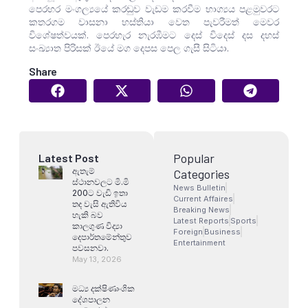
පෙරහර මංගල්‍යයේ කරඬුව වැඩම කරවීම භාග්‍යය පළමුවරට
කතරගම වාසනා හස්තියා වෙත පැවරීමත් මෙවර
විශේෂත්වයක්. පෙරහැර නැරඹීමට දෙස් විදෙස් දස දහස්
සංඛ්‍යාත පිරිසක් ඊයේ මග දෙපස පෙල ගැසී සිටියා.
Share
Popular
Latest Post
ඇතැම්
Categories
ස්ථානවලට මි.මි
News Bulletin
200ට වැඩි ඉතා
Current Affaires
තද වැසි ඇතිවිය
Breaking News
හැකි බව
Latest Reports
Sports
කාලගුණ විද්‍යා
Foreign
Business
දෙපාර්තමේන්තුව
Entertainment
පවසනවා.
May 13, 2026
මධ්‍ය දක්ෂිණාංශික
දේශපාලන