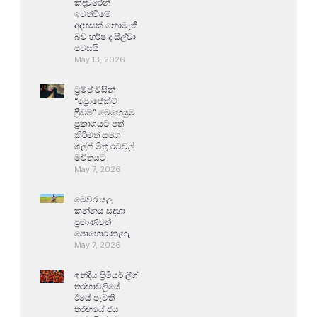
කඳවුරෙන්
ඉවත්වීමේ
අදහසක් නොමැති
බව හර්ෂ ද සිල්වා
පවසයි
May 13, 2026
ට්‍රම්ප් විසින්
“ප්‍රොජෙක්ට්
ෆ්‍රීඩම්” මෙහෙයුම
ප්‍රකාශයට පත්
කිරීමත් සමග
ගල්ෆ් මිත්‍ර රටවල්
මවිතයට
May 7, 2026
මෙවර යල
කන්නය සඳහා
ප්‍රමාණවත්
පොහොර නැහැ
May 7, 2026
ඉන්දීය ප්‍රිමියර් ලීග්
තරඟාවලියේ
ඊයේ පැවති
තරඟයේ ජය