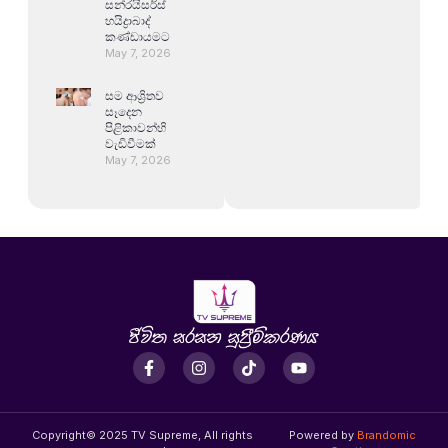
සන්රයිසර්ස්
හයිද්‍රාබාද්
කණ්ඩායමට
May 7, 2026
සම ආශ්‍රිතව
සෑදෙන
පිළිකාවන්හි
වැඩිවීමක්
May 7, 2026
Copyright© 2025 TV Supreme, All rights
Powered by
Brandomic