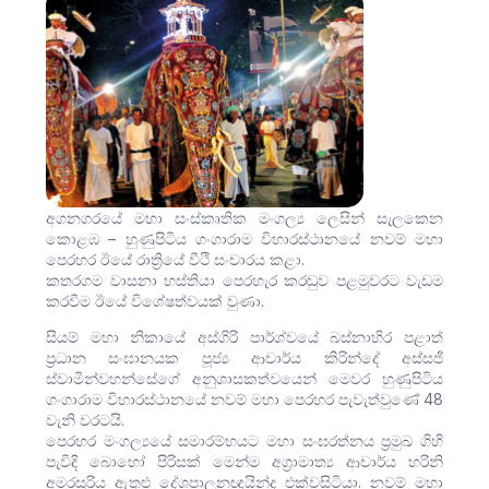
අගනගරයේ මහා සංස්කෘතික මංගල්‍ය ලෙසින් සැලකෙන
කොළඹ – හුණුපිටිය ගංගාරාම විහාරස්ථානයේ නවම් මහා
පෙරහර ඊයේ රාත්‍රියේ වීථි සංචාරය කළා.
කතරගම වාසනා හස්තියා පෙරහැර කරඬුව පළමුවරට වැඩම
කරවීම ඊයේ විශේෂත්වයක් වුණා.
සියම් මහා නිකායේ අස්ගිරි පාර්ශ්වයේ බස්නාහිර පළාත්
ප්‍රධාන සංඝානයක පූජ්‍ය ආචාර්ය කිරින්දේ අස්සජි
ස්වාමීන්වහන්සේගේ අනුශාසකත්වයෙන් මෙවර හුණුපිටිය
ගංගාරාම විහාරස්ථානයේ නවම් මහා පෙරහර පැවැත්වුණේ 48
වැනි වරටයි.
පෙරහර මංගල්‍යයේ සමාරම්භයට මහා සංඝරත්නය ප්‍රමුඛ ගිහි
පැවිදි බොහෝ පිරිසක් මෙන්ම අග්‍රාමාත්‍ය ආචාර්ය හරිනි
අමරසූරිය ඇතුළු දේශපාලනඥයින්ද එක්වසිටියා. නවම් මහා