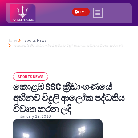
LIVE
Home
Sports News
කොළඹ SSC ක්‍රීඩාංගණයේ අභිනව විදුලි ආලෝක පද්ධතිය විවෘත කරන ලදි
SPORTS NEWS
කොළඹ SSC ක්‍රීඩාංගණයේ
අභිනව විදුලි ආලෝක පද්ධතිය
විවෘත කරන ලදි
January 29, 2026