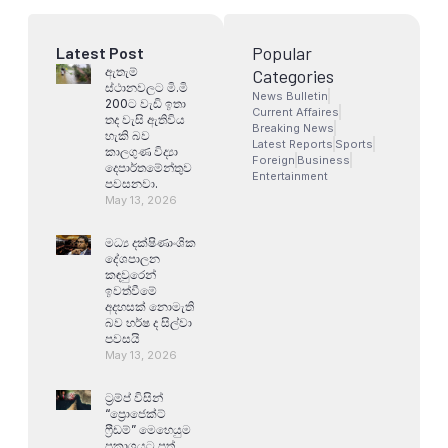
Popular
Latest Post
ඇතැම්
Categories
ස්ථානවලට මි.මි
News Bulletin
200ට වැඩි ඉතා
Current Affaires
තද වැසි ඇතිවිය
Breaking News
හැකි බව
Latest Reports
Sports
කාලගුණ විද්‍යා
Foreign
Business
දෙපාර්තමේන්තුව
Entertainment
පවසනවා.
May 13, 2026
මධ්‍ය දක්ෂිණාංශික
දේශපාලන
කඳවුරෙන්
ඉවත්වීමේ
අදහසක් නොමැති
බව හර්ෂ ද සිල්වා
පවසයි
May 13, 2026
ට්‍රම්ප් විසින්
“ප්‍රොජෙක්ට්
ෆ්‍රීඩම්” මෙහෙයුම
ප්‍රකාශයට පත්