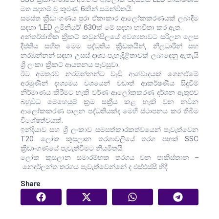
මත පදනම් වූ කුළුණු 6කින් සමන්විතයි.
සමස්ත ක්‍රීඩාංගණය පුරා ඒකාකාර ආලෝකකරණයක් ලබාදීම
සඳහා ‘LED ලුමිනියර්’ 630ක් මේ සඳහා භාවිතා කර ඇත.
අන්තර්ජාතික ක්‍රිකට් කවුන්සිලයේ අවශ්‍යතාවට සරිලන ලෙස
දීප්තිය සහිත මෙම පද්ධතිය ක්‍රීඩකයින්, නිලධාරීන් සහ
නරඹන්නන් සඳහා උසස් දෘශ්‍ය පැහැදිළිතාවක් ලබාදෙනු ඇතැයි
ශ්‍රී ලංකා ක්‍රිකට් ආයතනය පැවසුවා.
ඊට අමතරව නරඹන්නන්ට වැඩි ආශ්වාදයක් ගෙනඒමේ
අරමුණින් දෘශ්‍යමය වශයෙන් වඩාත් ආකර්ෂණීය සිදුවීම්
නිර්මාණය කිරීමට හැකි වර්ණ ආලෝකකරණ දර්ශන ඇතුළුව
බහුවිධ මෙහෙයුම් ක්‍රම සක්‍රීය කළ හැකි වන නවීන
ආලෝකකරණ පාලන පද්ධතියක්ද මෙහි ස්ථාපනය කර තිබීම
විශේෂත්වයක්.
ඉන්දියාව සහ ශ්‍රී ලංකාව සමසත්කාරකත්වයෙන් පැවැත්වෙන
T20 ලෝක කුසලාන තරගාවලියේ තරග පහක් SSC
ක්‍රීඩාංගණයේ පැවැත්වීමට නියමිතයි.
ලෝක කුසලාන සමාරම්භක තරගය වන පාකිස්තාන –
නෙදර්ලන්ත තරගය පැවැත්වෙන්නේ ද එස්එස්සී හිදී.
Share