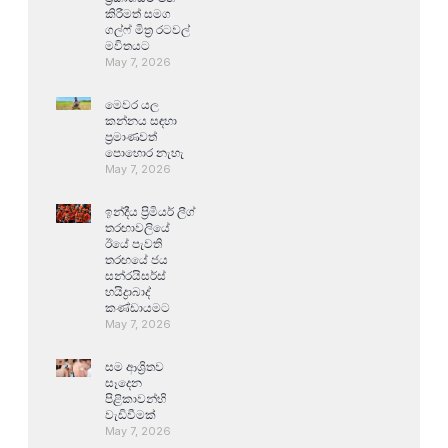
කිරීමත් සමග
ගල්ෆ් මිත්‍ර රටවල්
මවිතයට
May 7, 2026
මෙවර යල
කන්නය සඳහා
ප්‍රමාණවත්
පොහොර නැහැ
May 7, 2026
ඉන්දීය ප්‍රිමියර් ලීග්
තරඟාවලියේ
ඊයේ පැවති
තරඟයේ ජය
සන්රයිසර්ස්
හයිද්‍රාබාද්
කණ්ඩායමට
May 7, 2026
සම ආශ්‍රිතව
සෑදෙන
පිළිකාවන්හි
වැඩිවීමක්
May 7, 2026