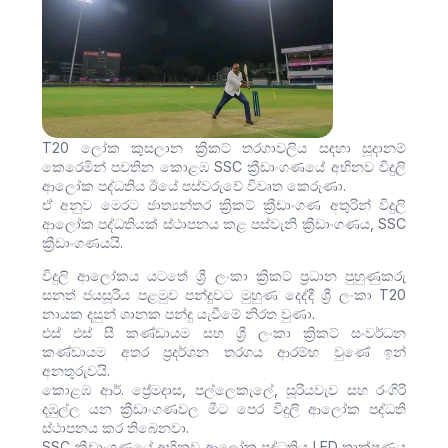
T20 ලෝක කුසලාන ක්‍රිකට් තරගාවලිය සඳහා සූදානම්
කෙරෙමින් පවතින කොළඹ SSC ක්‍රීඩාංගණයේ අභිනව විදුලි
ආලෝක පද්ධතිය ඊයේ පස්වරුවේ විවෘත කෙරුණා.
ඒ අනුව මෙරට ජාත්‍යන්තර ක්‍රිකට් ක්‍රීඩාංගණ අතුරින් විදුලි
ආලෝක පද්ධතියක් ස්ථාපනය කළ පස්වැනි ක්‍රීඩාංගණය, SSC
ක්‍රීඩාංගණයයි.
විදුලි ආලෝකය යටතේ ශ්‍රී ලංකා ක්‍රිකට් ප්‍රධාන පුහුණුකරු
සනත් ජයසූරිය පළමුව පන්දුවට මුහුණ දෙද්දී ශ්‍රී ලංකා T20
නායක දසුන් ශානක පන්දු යැවීමේ නිරත වුණා.
එස් එස් සී කණ්ඩායම සහ ශ්‍රී ලංකා ක්‍රිකට් සංවර්ධන
කණ්ඩායම අතර ප්‍රදර්ශන තරගය ආරම්භ වුණේ ඉන්
අනතුරුවයි.
කොළඹ ආර්. ප්‍රේමදාස, පල්ලෙකැලේ, සූරියවැව සහ රංගිරි
දඹුල්ල යන ක්‍රීඩාංගණවල මීට පෙර විදුලි ආලෝක පද්ධති
ස්ථාපනය කර තිබෙනවා.
SSC ක්‍රීඩාංගණයේ අභිනව ආලෝක පද්ධතිය LED තාක්ෂණය