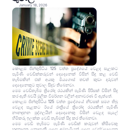
January 18, 2026
කොළඹ ජින්තුපිටිය 125 වත්ත ප්‍රදේශයේ වෙළද සැලකට
පැමිණි වෙඩික්කරුවන් දෙදෙනෙක් විසින් සිදු කළ වෙඩි
තැබිමකින් එක් අයකු මියගොස් තවත් කුඩා දරුවන්
දෙදෙනෙකුට තුවාල සිදුව තිබෙනවා.
මෙම වෙඩිතැබීම ත්‍රිරෝද රථයකින් පැමිණි පිරිසක් විසින් සිදු
කර ඇති බවයි මුලික විමර්ශන වලින් අනාවරණ වී ඇත්තේ.
කොළඹ ජින්තුපිටිය 125 වත්ත ප්‍රදේශයේ නිවසක් සමග තිබු
වෙළද සැළකට ඊයේ රාත්‍රියේ ත්‍රිරෝද රථයකින් පැමිණි
නානඳුනන පුද්ගලයින් දෙදෙනෙකු විසින් වෙළද සැලේ
හිමිකරු ඉලක්ක වෙඩි තැබිමක් සිදු කර තිබෙනවා.
මෙම වෙඩි තැබිමට පැමිණි වෙඩික් කරුවන් කිසිවෙකු
හඳුනාගත නොහැකි ලෙස අඹසැමියන් ලෙස වෙස්වලාගෙන