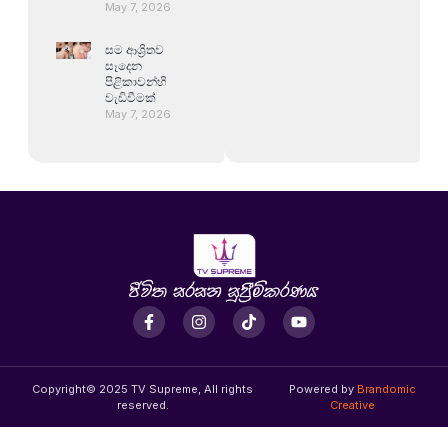
May 7, 2026
සම ආශ්‍රිතව
සෑදෙන
පිළිකාවන්හි
වැඩිවීමක්
May 7, 2026
Copyright© 2025 TV Supreme, All rights
Powered by
Brandomic
reserved.
Creative