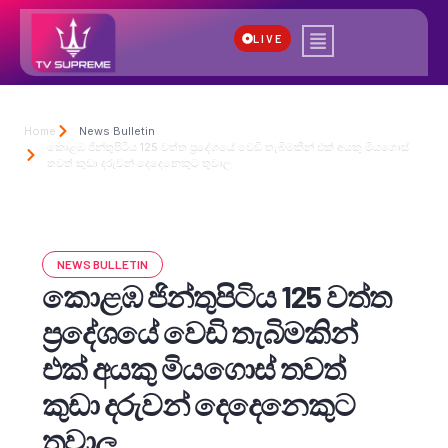
LIVE
Home
News Bulletin
කොළඹ ජින්තුපිටිය 125 වත්ත ප්‍රදේශයේ වෙඩි තැබිමකින් එක් අයකු මියගොස්
තවත් කුඩා දරුවන් දෙදෙනෙකුට තුවාල
NEWS BULLETIN
කොළඹ ජින්තුපිටිය 125 වත්ත
ප්‍රදේශයේ වෙඩි තැබිමකින්
එක් අයකු මියගොස් තවත්
කුඩා දරුවන් දෙදෙනෙකුට
තුවාල