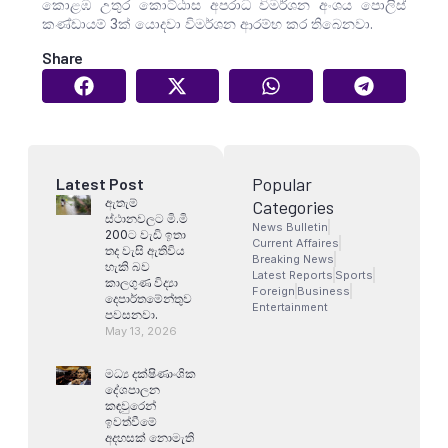
කොළඹ උතුර කොට්ඨාස අපරාධ විමර්ශන අංශය පොලිස්
කණ්ඩායම් 3ක් යොදවා විමර්ශන ආරම්භ කර තිබෙනවා.
Share
Popular
Latest Post
ඇතැම්
Categories
ස්ථානවලට මි.මි
News Bulletin
200ට වැඩි ඉතා
Current Affaires
තද වැසි ඇතිවිය
Breaking News
හැකි බව
Latest Reports
Sports
කාලගුණ විද්‍යා
Foreign
Business
දෙපාර්තමේන්තුව
Entertainment
පවසනවා.
May 13, 2026
මධ්‍ය දක්ෂිණාංශික
දේශපාලන
කඳවුරෙන්
ඉවත්වීමේ
අදහසක් නොමැති