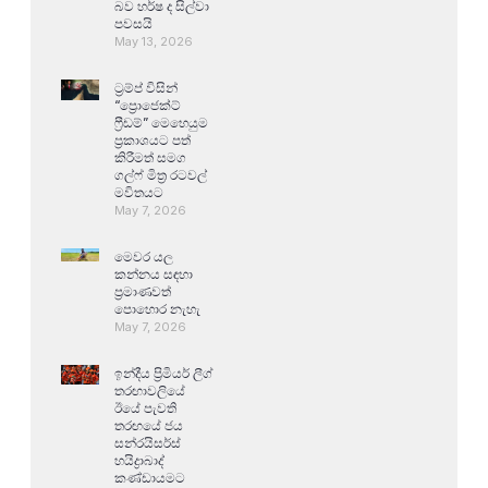
බව හර්ෂ ද සිල්වා
පවසයි
May 13, 2026
ට්‍රම්ප් විසින්
“ප්‍රොජෙක්ට්
ෆ්‍රීඩම්” මෙහෙයුම
ප්‍රකාශයට පත්
කිරීමත් සමග
ගල්ෆ් මිත්‍ර රටවල්
මවිතයට
May 7, 2026
මෙවර යල
කන්නය සඳහා
ප්‍රමාණවත්
පොහොර නැහැ
May 7, 2026
ඉන්දීය ප්‍රිමියර් ලීග්
තරඟාවලියේ
ඊයේ පැවති
තරඟයේ ජය
සන්රයිසර්ස්
හයිද්‍රාබාද්
කණ්ඩායමට