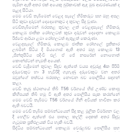
පැමින ඇති අතර එක් අයෙකු බුර්කාවක් ඇඳ මුඛ ආවරණයක් ද
පැළඳ සිටියා.
මෙම වෙඩි තැබිමෙන් වෙළද සැලේ හිමිකරුට සහ ඔහු අසල
සිටි කුඩා දරුවන් දෙදෙනෙකුට ද තුවාල සිදු වුණා.
වෙඩිතැබීමෙන් බරපතළ තුවාල ලත් වෙළදසැලේ හිමිකරු
කොළඹ ජාතික රෝහලටත් කුඩා දරුවන් දෙදෙනා කොළඹ
රිජ්වේ ආර්යා ළමා රෝහලටත් ඇතුළත් කෙරුණා.
වෙළදසැලේ හිමිකරු කොළඹ ජාතික රෝහලේ ප්‍රතිකාර
ලබමින් සිටිය දි මියගොස් ඇති අතර ඔහු කොළඹ 13
,ජින්තුපිටිය පදිංචි එල්. ඒ ජේ නසරේන් නොහොත්
කොන්ස්ටන් නැමති අයෙක්.
වෙඩි වැදිමෙන් තුවාල සිදුව ඇත්තේ වයස අවුරුදු 4ක පිරිමි
දරුවෙකුට හා 3 හැවිරිදි ගැහැණු දරුවෙකුට වන අතර
ඔවුන්ගේ තත්වය බරපතල නොවන බව පොලිසිය සදහන්
කළා.
වෙඩි තැබු ස්ථානයේ තිබි T56 වර්ගයේ හිස් උණ්ඩ කොපු
කිහිපයක් තිබි හමු වී ඇති අතර පොලිසිය සැක කරන්නේ
මෙම වෙඩි තැබිමට T56 වර්ගයේ ගිනි අවියක් භාවිතා කර
ඇති බවටයි.
මෙම වෙඩි තැබිම සම්බන්ධයෙන් සිදු කළ මුලික විමර්ශන වල
දී හෙලිව ඇත්තේ එය පාතාල කල්ලි දෙකක් අතර සිදුවූ
ගැටුමක ප්‍රතිඵලයක් විය හැකි බවයි.
සිද්ධිය සම්බන්ධයෙන් කොළඹ වෙරළබඩ පොලිසිය සහ