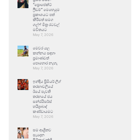
“ප්‍රොජෙක්ට්
ෆ්‍රීඩම්” මෙහෙයුම
ප්‍රකාශයට පත්
කිරීමත් සමග
ගල්ෆ් මිත්‍ර රටවල්
මවිතයට
May 7, 2026
මෙවර යල
කන්නය සඳහා
ප්‍රමාණවත්
පොහොර නැහැ
May 7, 2026
ඉන්දීය ප්‍රිමියර් ලීග්
තරඟාවලියේ
ඊයේ පැවති
තරඟයේ ජය
සන්රයිසර්ස්
හයිද්‍රාබාද්
කණ්ඩායමට
May 7, 2026
සම ආශ්‍රිතව
සෑදෙන
පිළිකාවන්හි