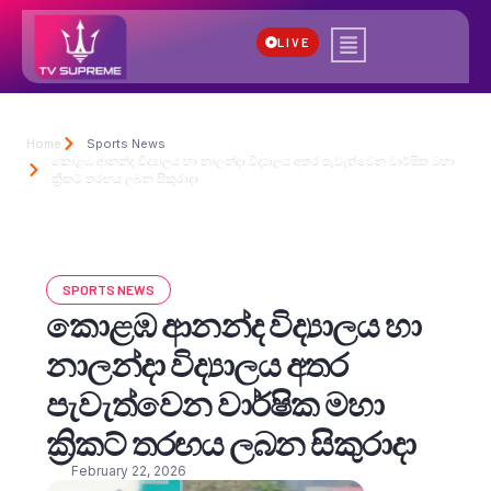
LIVE
Home
Sports News
කොළඹ ආනන්ද විද්‍යාලය හා නාලන්දා විද්‍යාලය අතර පැවැත්වෙන වාර්ෂික මහා
ක්‍රිකට් තරඟය ලබන සිකුරාදා
SPORTS NEWS
කොළඹ ආනන්ද විද්‍යාලය හා
නාලන්දා විද්‍යාලය අතර
පැවැත්වෙන වාර්ෂික මහා
ක්‍රිකට් තරඟය ලබන සිකුරාදා
February 22, 2026