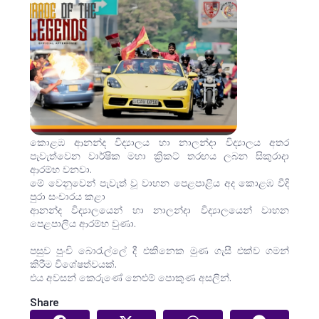
කොළඹ ආනන්ද විද්‍යාලය හා නාලන්දා විද්‍යාලය අතර
පැවැත්වෙන වාර්ෂික මහා ක්‍රිකට් තරඟය ලබන සිකුරාදා
ආරම්භ වනවා.
මේ වෙනුවෙන් පැවැත් වූ වාහන පෙළපාළිය අද කොළඹ වීදි
පුරා සංචාරය කළා
ආනන්ද විද්‍යාලයෙන් හා නාලන්දා විද්‍යාලයෙන් වාහන
පෙළපාලිය ආරම්භ වුණා.
පසුව පුංචි බොරැල්ලේ දී එකිනෙක මුණ ගැසී එක්ව ගමන්
කිරීම විශේෂත්වයක්.
එය අවසන් කෙරුණේ නෙළුම් පොකුණ අසලින්.
Share