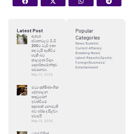
Popular
Latest Post
ඇතැම්
Categories
ස්ථානවලට මි.මි
News Bulletin
200ට වැඩි ඉතා
Current Affaires
තද වැසි ඇතිවිය
Breaking News
හැකි බව
Latest Reports
Sports
කාලගුණ විද්‍යා
Foreign
Business
දෙපාර්තමේන්තුව
Entertainment
පවසනවා.
May 13, 2026
මධ්‍ය දක්ෂිණාංශික
දේශපාලන
කඳවුරෙන්
ඉවත්වීමේ
අදහසක් නොමැති
බව හර්ෂ ද සිල්වා
පවසයි
May 13, 2026
ට්‍රම්ප් විසින්