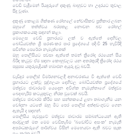
වෙඩි වැදීමෙන් රියදුරුගේ දකුණු බාහුවට හා උදරයට තුවාල
සිදු වුණා.
දකුණු කොළඹ ශික්ෂණ රෝහලේ නේවාසිකව ප්‍රතිකාර ලබන
ඔහුගේ තත්ත්වය බරපතළ නොවන බව රෝහල්
ප්‍රකාශකයෙකු සඳහන් කළා.
මෙලෙස වෙඩි ප්‍රහාරයට ලක් ව ඇත්තේ දෙහිවල
බෝධියවත්ත ශ්‍රී සරණංකර පාර ප්‍රදේශයේ පදිංචි 25 හැවිරිදි
සචින්ත පෙරේරා නැමැත්තෙක්
ඔහු පොලිසියට පවසා ඇත්තේ තමන් ත්‍රිරෝද රථයෙන් සිය
බිරිඳ කැටුව ඒම සඳහා කොහුවලට යන අතරතුරදී ත්‍රිරෝද රථය
පසුපස යතුරුපැදියක් හඹාඑන අයුරු දුටු බවයි.
වැඩිදුර පොලිස් විමර්ශනවලදී අනාවරණය වී ඇත්තේ වෙඩි
ප්‍රහාරයට ලක්වූ පුද්ගලයා දෙහිවල බෝධියවත්ත ප්‍රදේශයේ
මත්ද්‍රව්‍ය ජාවාරමේ යෙදෙන අවිශ්ක නැමැත්තාගේ මත්ද්‍රව්‍ය
බෙදාහැරීම් කටයුතුවල නිරත වූවෙක් බවයි.
මත්ද්‍රව්‍ය ජාවාරම් කිරීම සහ සන්තකයේ ළඟා තබාගැනීම යන
චෝදනා යටතේ ඔහු මීට පෙර පොලිස් අත්අඩංගුවට ගෙන
ඇතැයි ද සඳහන්.
පොලීසිය පැවසුවේ මත්ද්‍රව්‍ය ජාවාරම සම්බන්ධයෙන් ඇති
ආරවුලක් මත මෙම වෙඩිතැබීම ‘බඩෝවිට අසංක’ නැමැති
අපරාධකරුගේ පාර්ශ්වය විසින් මෙහෙයවා ඇති බවට සැක
පළ කරන බවයි.