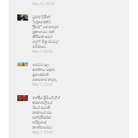
May 13, 2026
ට්‍රම්ප් විසින්
“ප්‍රොජෙක්ට්
ෆ්‍රීඩම්” මෙහෙයුම
ප්‍රකාශයට පත්
කිරීමත් සමග
ගල්ෆ් මිත්‍ර රටවල්
මවිතයට
May 7, 2026
මෙවර යල
කන්නය සඳහා
ප්‍රමාණවත්
පොහොර නැහැ
May 7, 2026
ඉන්දීය ප්‍රිමියර් ලීග්
තරඟාවලියේ
ඊයේ පැවති
තරඟයේ ජය
සන්රයිසර්ස්
හයිද්‍රාබාද්
කණ්ඩායමට
May 7, 2026