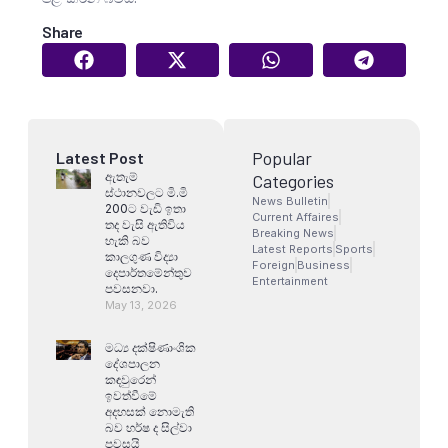
Share
Popular
Latest Post
ඇතැම්
Categories
ස්ථානවලට මි.මි
News Bulletin
200ට වැඩි ඉතා
Current Affaires
තද වැසි ඇතිවිය
Breaking News
හැකි බව
Latest Reports
Sports
කාලගුණ විද්‍යා
Foreign
Business
දෙපාර්තමේන්තුව
Entertainment
පවසනවා.
May 13, 2026
මධ්‍ය දක්ෂිණාංශික
දේශපාලන
කඳවුරෙන්
ඉවත්වීමේ
අදහසක් නොමැති
බව හර්ෂ ද සිල්වා
පවසයි