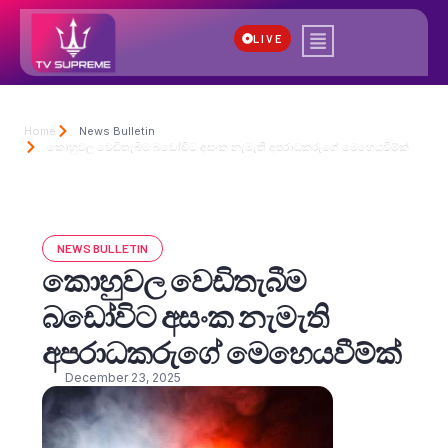
LIVE
Home
News Bulletin
කොහුවල වෙඩිතැබීම බඩෝවිට අසංක නැමැති අපරාධකරුගේ මෙහෙයවීම්ක්
NEWS BULLETIN
කොහුවල වෙඩිතැබීම
බඩෝවිට අසංක නැමැති
අපරාධකරුගේ මෙහෙයවීම්ක්
December 23, 2025