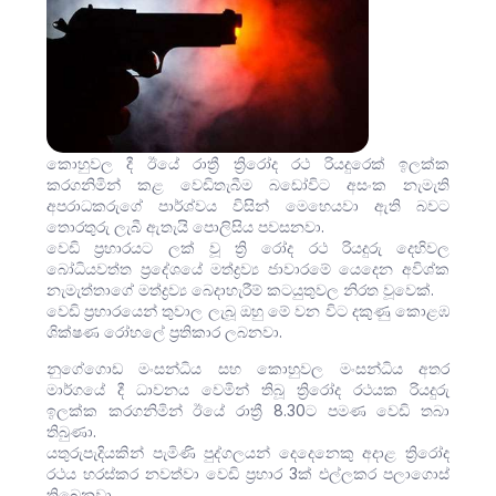
කොහුවල දී ඊයේ රාත්‍රී ත්‍රිරෝද රථ රියදුරෙක් ඉලක්ක
කරගනිමින් කළ වෙඩිතැබීම බඩෝවිට අසංක නැමැති
අපරාධකරුගේ පාර්ශ්වය විසින් මෙහෙයවා ඇති බවට
තොරතුරු ලැබී ඇතැයි පොලිසිය පවසනවා.
වෙඩි ප්‍රහාරයට ලක් වූ ත්‍රි රෝද රථ රියදුරු දෙහිවල
බෝධියවත්ත ප්‍රදේශයේ මත්ද්‍රව්‍ය ජාවාරමේ යෙදෙන අවිශ්ක
නැමැත්තාගේ මත්ද්‍රව්‍ය බෙදාහැරීම් කටයුතුවල නිරත වූවෙක්.
වෙඩි ප්‍රහාරයෙන් තුවාල ලැබූ ඔහු මේ වන විට දකුණු කොළඹ
ශික්ෂණ රෝහලේ ප්‍රතිකාර ලබනවා.
නුගේගොඩ මංසන්ධිය සහ කොහුවල මංසන්ධිය අතර
මාර්ගයේ දී ධාවනය වෙමින් තිබූ ත්‍රිරෝද රථයක රියදුරු
ඉලක්ක කරගනිමින් ඊයේ රාත්‍රී 8.30ට පමණ වෙඩි තබා
තිබුණා.
යතුරුපැදියකින් පැමිණි පුද්ගලයන් දෙදෙනෙකු අදාළ ත්‍රිරෝද
රථය හරස්කර නවත්වා වෙඩි ප්‍රහාර 3ක් එල්ලකර පලාගොස්
තිබෙනවා.